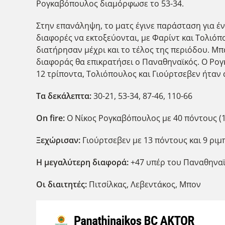
Ρογκαβόπουλος διαμόρφωσε το 53-34.
Στην επανάληψη, το ματς έγινε παράσταση για έν
διαφορές να εκτοξεύονται, με Φαρίντ και Τολιό
διατήρησαν μέχρι και το τέλος της περιόδου. Μ
διαφοράς θα επικρατήσει ο Παναθηναϊκός. Ο Ρο
12 τρίποντα, Τολιόπουλος και Γιούρτσεβεν ήταν α
Τα δεκάλεπτα:
30-21, 53-34, 87-46, 110-66
On fire:
Ο Νίκος Ρογκαβόπουλος με 40 πόντους (1
Ξεχώρισαν:
Γιούρτσεβεν με 13 πόντους και 9 ρι
Η μεγαλύτερη διαφορά:
+47 υπέρ του Παναθηναϊκ
Οι διαιτητές:
Πιτσίλκας, Λεβεντάκος, Μπον