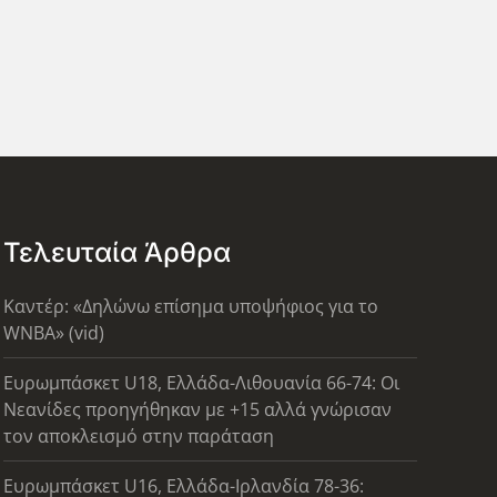
Τελευταία Άρθρα
Καντέρ: «Δηλώνω επίσημα υποψήφιος για το
WNBA» (vid)
Ευρωμπάσκετ U18, Ελλάδα-Λιθουανία 66-74: Οι
Νεανίδες προηγήθηκαν με +15 αλλά γνώρισαν
τον αποκλεισμό στην παράταση
Ευρωμπάσκετ U16, Ελλάδα-Ιρλανδία 78-36: