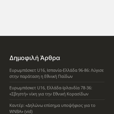
Δημοφιλή Άρθρα
Ευρωμπάσκετ U16, Ισπανία-Ελλάδα 96-86: Λύγισε
στην παράταση η Εθνική Παίδων
Ευρωμπάσκετ U16, Ελλάδα-Ιρλανδία 78-36:
«Σβηστή» νίκη για την Εθνική Κορασίδων
Καντέρ: «Δηλώνω επίσημα υποψήφιος για το
WNBA» (vid)