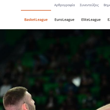
Αρθρογραφία
Συνεντεύξεις
Βημ
BasketLeague
EuroLeague
EliteLeague
Ε