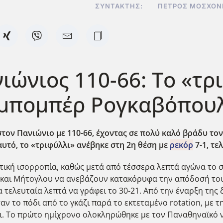
ΣΥΝΤΆΚΤΗΣ:
ΠΈΤΡΟΣ ΜΟΣΧΟΝ
ώνιος 110-66: Το «τρ
ε μπομπέρ Ρογκαβόπου
στον Πανιώνιο με 110-66, έχοντας σε πολύ καλό βράδυ τ
υτό, το «τριφύλλι» ανέβηκε στη 2η θέση με
ρεκόρ
7-1, τε
τική ισορροπία, καθώς μετά από τέσσερα λεπτά αγώνα το σκ
ο και Μήτογλου να ανεβάζουν κατακόρυφα την απόδοσή το
τελευταία λεπτά να γράφει το 30-21. Από την έναρξη της δ
ν το πόδι από το γκάζι παρά το εκτεταμένο rotation, με τ
οι. Το πρώτο ημίχρονο ολοκληρώθηκε με τον Παναθηναϊκό ν