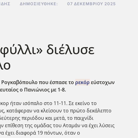
ΊΔΗΣ
ΔΗΜΟΣΙΕΎΘΗΚΕ:
07 ΔΕΚΕΜΒΡΊΟΥ 2025
ιφύλλι» διέλυσε
λο
ον Ρογκαβόπουλο που έσπασε το
ρεκόρ
εύστοχων
λευταίος ο Πανιώνιος με 1-8.
ορ ήταν ισόπαλο στο 11-11. Σε εκείνο το
υς, κατάφεραν να κλείσουν το πρώτο δεκάλεπτο
εύτερης περιόδου και μετ΄α, το παιχνίδι
ην επίθεση της ομάδας του Αταμάν να έχει λύσεις
α έχει διαφορά 19 πόντων, όταν ο