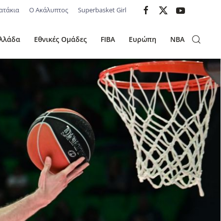
ατάκια
Ο Ακάλυπτος
Superbasket Girl
λλάδα
Εθνικές Ομάδες
FIBA
Ευρώπη
NBA