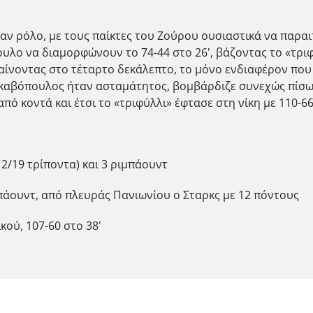
αν ρόλο, με τους παίκτες του Ζούρου ουσιαστικά να παραιτ
πουλο να διαμορφώνουν το 74-44 στο 26', βάζοντας το «τρ
παίνοντας στο τέταρτο δεκάλεπτο, το μόνο ενδιαφέρον πο
γκαβόπουλος ήταν ασταμάτητος, βομβάρδιζε συνεχώς πίσω
πό κοντά και έτσι το «τριφύλλι» έφτασε στη νίκη με 110-66
2/19 τρίποντα) και 3 ριμπάουντ
μπάουντ, από πλευράς Πανιωνίου ο Σταρκς με 12 πόντους
ού, 107-60 στο 38'