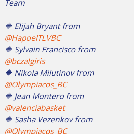
Team
🔶 Elijah Bryant from
@HapoelTLVBC
🔶 Sylvain Francisco from
@bczalgiris
🔶 Nikola Milutinov from
@Olympiacos_BC
🔶 Jean Montero from
@valenciabasket
🔶 Sasha Vezenkov from
@Olympiacos_BC