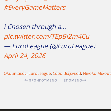
#EveryGameMatters
ℹ️ Chosen through a…
pic.twitter.com/TEpBl2m4Cu
— EuroLeague (@EuroLeague)
April 24, 2026
Ολυμπιακός
,
EuroLeague
,
Σάσα Βεζένκοβ
,
Νικολα Μιλου
ΠΡΟΗΓΟΎΜΕΝΟ
ΕΠΌΜΕΝΟ