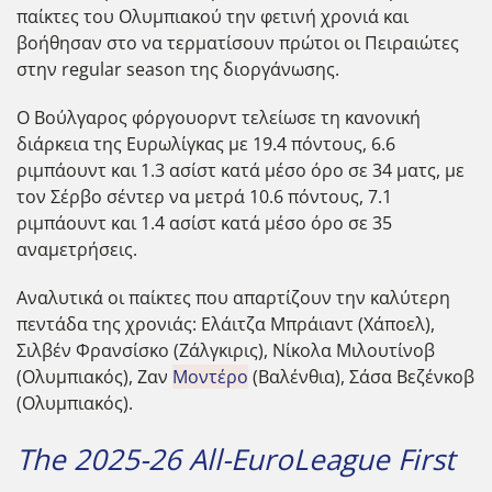
παίκτες του Ολυμπιακού την φετινή χρονιά και
βοήθησαν στο να τερματίσουν πρώτοι οι Πειραιώτες
στην regular season της διοργάνωσης.
Ο Βούλγαρος φόργουορντ τελείωσε τη κανονική
διάρκεια της Ευρωλίγκας με 19.4 πόντους, 6.6
ριμπάουντ και 1.3 ασίστ κατά μέσο όρο σε 34 ματς, με
τον Σέρβο σέντερ να μετρά 10.6 πόντους, 7.1
ριμπάουντ και 1.4 ασίστ κατά μέσο όρο σε 35
αναμετρήσεις.
Αναλυτικά οι παίκτες που απαρτίζουν την καλύτερη
πεντάδα της χρονιάς: Ελάιτζα Μπράιαντ (Χάποελ),
Σιλβέν Φρανσίσκο (Ζάλγκιρις), Νίκολα Μιλουτίνοβ
(Ολυμπιακός), Ζαν
Μοντέρο
(Βαλένθια), Σάσα Βεζένκοβ
(Ολυμπιακός).
The 2025-26 All-EuroLeague First