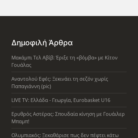
Δημοφιλή Άρθρα
Μακάμπι Τελ Αβίβ: Έριξε τη «βόμβα» με Κίτον
Γουάλας
Αναντολού Εφές: Ξεκινάει τη σεζόν χωρίς
Παπαγιάννη (pic)
LIVE TV: Ελλάδα - Γεωργία, Eurobasket U16
Ερυθρός Αστέρας: Σπουδαία κίνηση με Γουάιλερ
Μπαμπ!
Ολυμπιακός: Ξεκαθάρισε πως δεν πέφτει κάτω