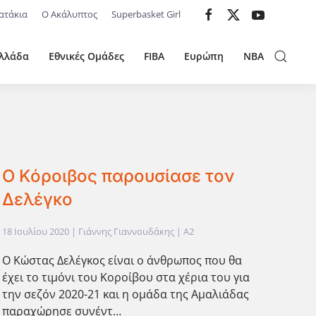
ατάκια
Ο Ακάλυπτος
Superbasket Girl
λλάδα
Εθνικές Ομάδες
FIBA
Ευρώπη
NBA
Ο Κόροιβος παρουσίασε τον
Δελέγκο
18 Ιουλίου 2020
| Γιάννης Γιαννουδάκης |
A2
Ο Κώστας Δελέγκος είναι ο άνθρωπος που θα
έχει το τιμόνι του Κοροίβου στα χέρια του για
την σεζόν 2020-21 και η ομάδα της Αμαλιάδας
παραχώρησε συνέντ…