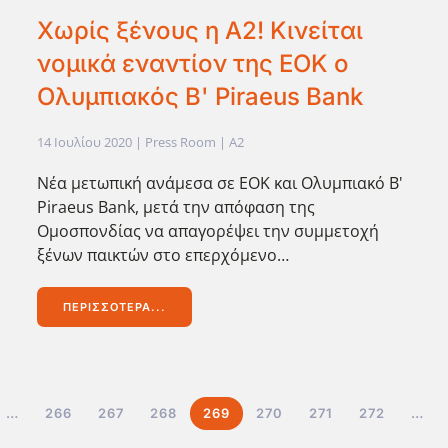
Χωρίς ξένους η Α2! Κινείται
νομικά εναντίον της ΕΟΚ ο
Ολυμπιακός Β' Piraeus Bank
14 Ιουλίου 2020
| Press Room |
A2
Νέα μετωπική ανάμεσα σε ΕΟΚ και Ολυμπιακό B'
Piraeus Bank, μετά την απόφαση της
Ομοσπονδίας να απαγορέψει την συμμετοχή
ξένων παικτών στο επερχόμενο…
ΠΕΡΙΣΣΌΤΕΡΑ...
…
266
267
268
269
270
271
272
…