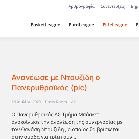
Αρθρογραφία
Συνεντεύξεις
Βημ
BasketLeague
EuroLeague
EliteLeague
Ε
Ανανέωσε με Ντουζίδη ο
Πανερυθραϊκός (pic)
18 Ιουλίου 2020
| Press Room |
A2
Ο Πανερυθραϊκός ΑΣ-Τμήμα Μπάσκετ
ανακοίνωσε την ανανέωση της συνεργασίας με
τον Θανάση Ντουζίδη., o οποίος θα βρίσκεται
στην ομάδα για τρίτη συν…