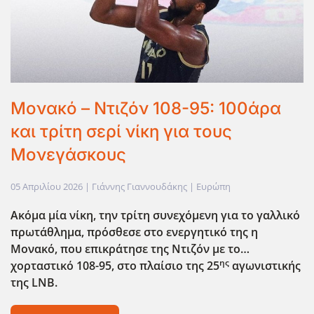
Μονακό – Ντιζόν 108-95: 100άρα
και τρίτη σερί νίκη για τους
Μονεγάσκους
05 Απριλίου 2026
| Γιάννης Γιαννουδάκης |
Ευρώπη
Ακόμα μία νίκη, την τρίτη συνεχόμενη για το γαλλικό
πρωτάθλημα, πρόσθεσε στο ενεργητικό της η
Μονακό, που επικράτησε της Ντιζόν με το…
ης
χορταστικό 108-95, στο πλαίσιο της 25
αγωνιστικής
της LNB
.