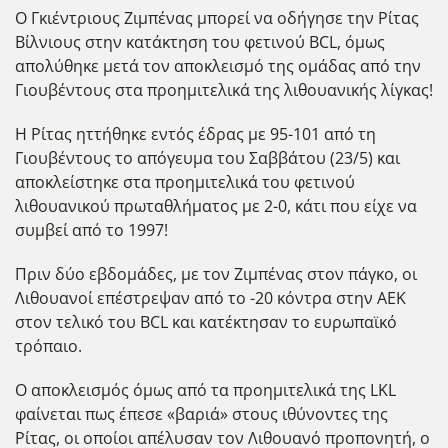
Ο Γκιέντριους Ζιμπένας μπορεί να οδήγησε την Ρίτας
Βίλνιους στην κατάκτηση του φετινού BCL, όμως
απολύθηκε μετά τον αποκλεισμό της ομάδας από την
Γιουβέντους στα προημιτελικά της λιθουανικής λίγκας!
Η Ρίτας ηττήθηκε εντός έδρας με 95-101 από τη
Γιουβέντους το απόγευμα του Σαββάτου (23/5) και
αποκλείστηκε στα προημιτελικά του φετινού
λιθουανικού πρωταθλήματος με 2-0, κάτι που είχε να
συμβεί από το 1997!
Πριν δύο εβδομάδες, με τον Ζιμπένας στον πάγκο, οι
Λιθουανοί επέστρεψαν από το -20 κόντρα στην ΑΕΚ
στον τελικό του BCL και κατέκτησαν το ευρωπαϊκό
τρόπαιο.
Ο αποκλεισμός όμως από τα προημιτελικά της LKL
φαίνεται πως έπεσε «βαριά» στους ιθύνοντες της
Ρίτας, οι οποίοι απέλυσαν τον Λιθουανό προπονητή, ο