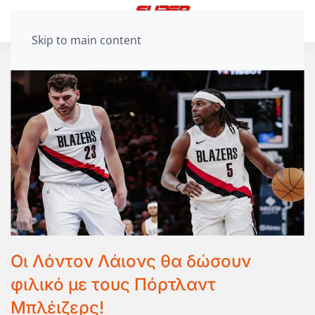
Skip to main content
Οι Λόντον Λάιονς θα δώσουν
φιλικό με τους Πόρτλαντ
Μπλέιζερς!