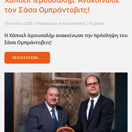
Χάποελ Ιερουσαλήμ: Ανακοίνωσε
τον Σάσα Ομπράντοβιτς!
15 Ιουνίου 2026
| Παναγιώτης Αντωνόπουλος |
Ευρώπη
Η Χάποελ Ιερουσαλήμ ανακοίνωσε την πρόσληψη του
Σάσα Ομπράντοβιτς!
ΠΕΡΙΣΣΌΤΕΡΑ...