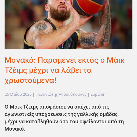
Μονακό: Παραμένει εκτός ο Μάικ
Τζέιμς μέχρι να λάβει τα
χρωστούμενα!
26 Μαΐου 2026
| Παναγιώτης Αντωνόπουλος |
Ευρώπη
Ο Μάικ Τζέιμς αποφάσισε να απέχει από τις
αγωνιστικές υποχρεώσεις της γαλλικής ομάδας,
μέχρι να καταβληθούν όσα του οφείλονται από τη
Μονακό.