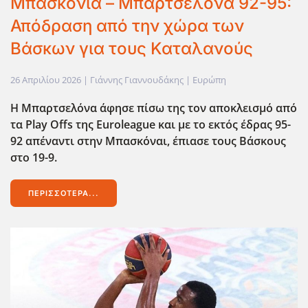
Μπασκόνια – Μπαρτσελόνα 92-95:
Απόδραση από την χώρα των
Βάσκων για τους Καταλανούς
26 Απριλίου 2026
| Γιάννης Γιαννουδάκης |
Ευρώπη
Η Μπαρτσελόνα άφησε πίσω της τον αποκλεισμό από
τα Play
Offs
της Euroleague
και με το εκτός έδρας 95-
92 απέναντι στην Μπασκόναι, έπιασε τους Βάσκους
στο 19-9.
ΠΕΡΙΣΣΌΤΕΡΑ...