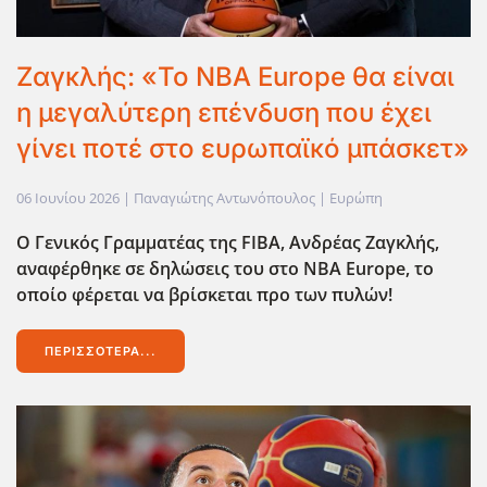
Ζαγκλής: «Το ΝΒΑ Europe θα είναι
η μεγαλύτερη επένδυση που έχει
γίνει ποτέ στο ευρωπαϊκό μπάσκετ»
06 Ιουνίου 2026
| Παναγιώτης Αντωνόπουλος |
Ευρώπη
Ο Γενικός Γραμματέας της FIBA, Ανδρέας Ζαγκλής,
αναφέρθηκε σε δηλώσεις του στο NBA Europe, το
οποίο φέρεται να βρίσκεται προ των πυλών!
ΠΕΡΙΣΣΌΤΕΡΑ...