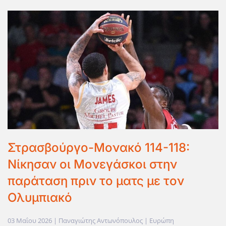
Στρασβούργο-Μονακό 114-118:
Νίκησαν οι Μονεγάσκοι στην
παράταση πριν το ματς με τον
Ολυμπιακό
03 Μαΐου 2026
| Παναγιώτης Αντωνόπουλος |
Ευρώπη