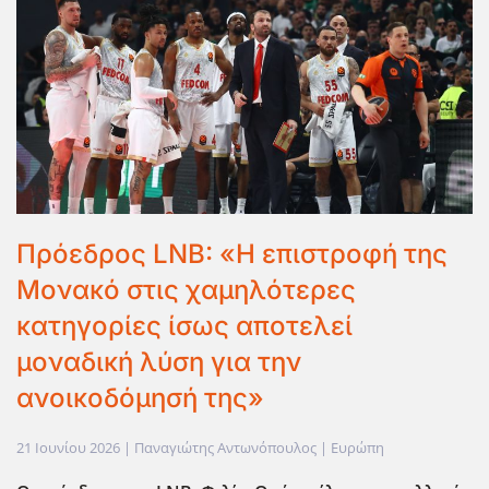
Πρόεδρος LNB: «Η επιστροφή της
Μονακό στις χαμηλότερες
κατηγορίες ίσως αποτελεί
μοναδική λύση για την
ανοικοδόμησή της»
21 Ιουνίου 2026
| Παναγιώτης Αντωνόπουλος |
Ευρώπη