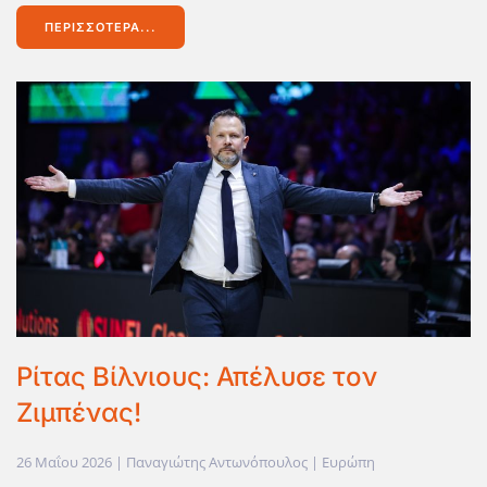
ΠΕΡΙΣΣΌΤΕΡΑ...
Ρίτας Βίλνιους: Απέλυσε τον
Ζιμπένας!
26 Μαΐου 2026
| Παναγιώτης Αντωνόπουλος |
Ευρώπη