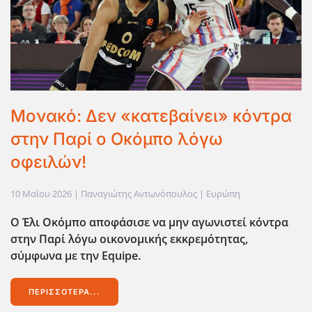
Μονακό: Δεν «κατεβαίνει» κόντρα
στην Παρί ο Οκόμπο λόγω
οφειλών!
10 Μαΐου 2026
| Παναγιώτης Αντωνόπουλος |
Ευρώπη
Ο Έλι Οκόμπο αποφάσισε να μην αγωνιστεί κόντρα
στην Παρί λόγω οικονομικής εκκρεμότητας,
σύμφωνα με την Equipe.
ΠΕΡΙΣΣΌΤΕΡΑ...