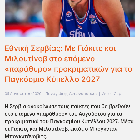
Εθνική Σερβίας: Με Γιόκιτς και
Μιλουτίνοβ στο επόμενο
«παράθυρο» προκριματικών για το
Παγκόσμιο Κύπελλο 2027
06 Αυγούστου 2026
| Παναγιώτης Αντωνόπουλος |
World Cup
Η Σερβία ανακοίνωσε τους παίκτες που θα βρεθούν
στο επόμενο «παράθυρο» του Αυγούστου για τα
προκριματικά του Παγκοσμίου Κυπέλλου 2027. Μέσα
οι Γιόκιτς και Μιλουτίνοβ, εκτός ο Μπόγκνταν
Μπογκντάνοβιτς.