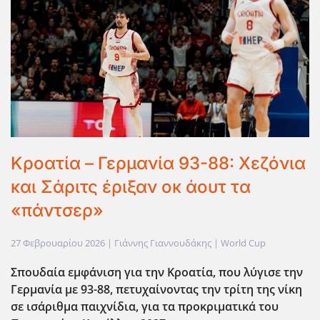
Κροατία – Γερμανία 93-88: Χεζόνια
και Σάριτς έριξαν οκ άουτ τα
«πάντσερ»
27 Φεβρουαρίου 2026
| Γιάννης Γιαννουδάκης |
World Cup
Σπουδαία εμφάνιση για την Κροατία, που λύγισε την
Γερμανία με 93-88, πετυχαίνοντας την τρίτη της νίκη
σε ισάριθμα παιχνίδια, για τα προκριματικά του