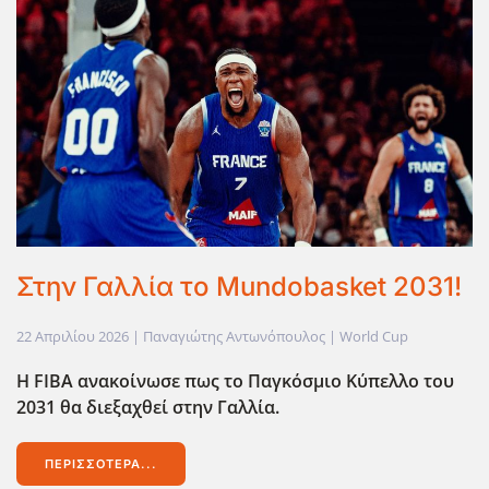
Στην Γαλλία το Mundobasket 2031!
22 Απριλίου 2026
| Παναγιώτης Αντωνόπουλος |
World Cup
Η FIBA ανακοίνωσε πως το Παγκόσμιο Κύπελλο του
2031 θα διεξαχθεί στην Γαλλία.
ΠΕΡΙΣΣΌΤΕΡΑ...