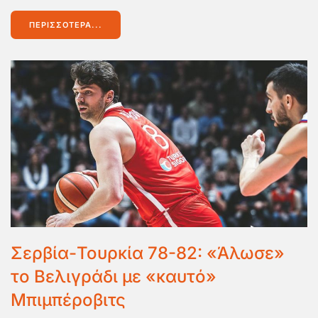
ΠΕΡΙΣΣΌΤΕΡΑ...
Σερβία-Τουρκία 78-82: «Άλωσε»
το Βελιγράδι με «καυτό»
Μπιμπέροβιτς