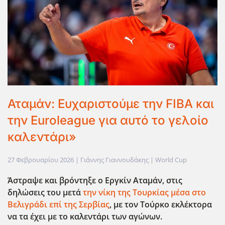
Αταμάν: Ευχαριστούμε την FIBA και
την Euroleague για αυτό το γελοίο
καλεντάρι»
27 Φεβρουαρίου 2026
| Γιάννης Γιαννουδάκης |
World Cup
Άστραψε και βρόντηξε ο Εργκίν Αταμάν, στις
δηλώσεις του μετά
την νίκη της Τουρκίας μέσα στο
Βελιγράδι επί της Σερβίας
, με τον Τούρκο εκλέκτορα
να τα έχει με το καλεντάρι των αγώνων.