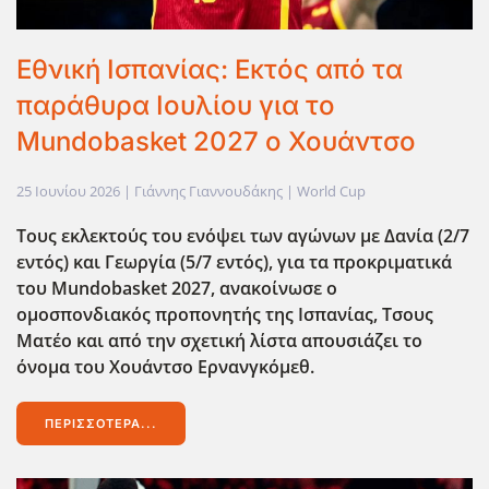
Εθνική Ισπανίας: Εκτός από τα
παράθυρα Ιουλίου για το
Mundobasket 2027 ο Χουάντσο
25 Ιουνίου 2026
| Γιάννης Γιαννουδάκης |
World Cup
Τους εκλεκτούς του ενόψει των αγώνων με Δανία (2/7
εντός) και Γεωργία (5/7 εντός), για τα προκριματικά
του Mundobasket
2027, ανακοίνωσε ο
ομοσπονδιακός προπονητής της Ισπανίας, Τσους
Ματέο και από την σχετική λίστα απουσιάζει το
όνομα του Χουάντσο Ερνανγκόμεθ.
ΠΕΡΙΣΣΌΤΕΡΑ...