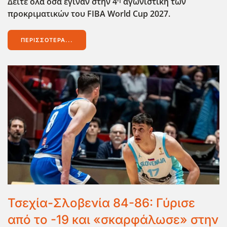
Δείτε όλα όσα έγιναν στην 4
αγωνιστική των
προκριματικών του FIBA
World
Cup
2027.
ΠΕΡΙΣΣΌΤΕΡΑ...
Τσεχία-Σλοβενία 84-86: Γύρισε
από το -19 και «σκαρφάλωσε» στην