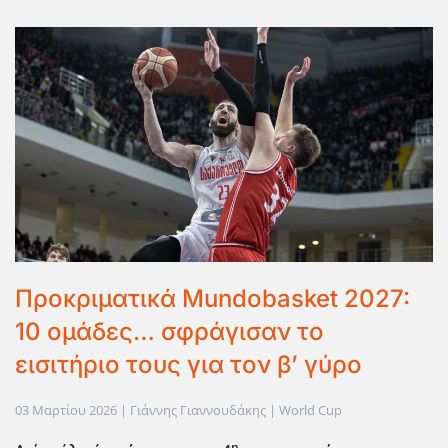
Προκριματικά Mundobasket 2027:
10 ομάδες… σφράγισαν το
εισιτήριο τους για τον β’ γύρο
03 Μαρτίου 2026
| Γιάννης Γιαννουδάκης |
World Cup
η