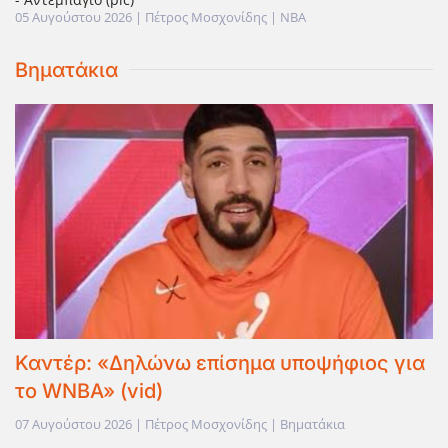
05 Αυγούστου 2026
| Πέτρος Μοσχονίδης |
NBA
Βηματάκια
Καντέρ: «Δηλώνω επίσημα υποψήφιος για
το WNBA» (vid)
07 Αυγούστου 2026 | Πέτρος Μοσχονίδης | Βηματάκια