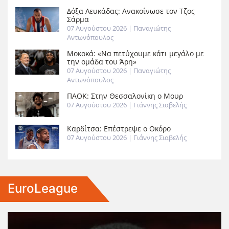
Δόξα Λευκάδας: Ανακοίνωσε τον Τζος
Σάρμα
07 Αυγούστου 2026
| Παναγιώτης
Αντωνόπουλος
Μοκοκά: «Να πετύχουμε κάτι μεγάλο με
την ομάδα του Άρη»
07 Αυγούστου 2026
| Παναγιώτης
Αντωνόπουλος
ΠΑΟΚ: Στην Θεσσαλονίκη ο Μουρ
07 Αυγούστου 2026
| Γιάννης Σιαβελής
Καρδίτσα: Επέστρεψε ο Οκόρο
07 Αυγούστου 2026
| Γιάννης Σιαβελής
EuroLeague