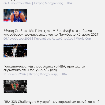
06 Αυγούστου 2026
| Πέτρος Μοσχονίδης |
FIBA
Εθνική Σερβίας: Με Γιόκιτς και Μιλουτίνοβ στο επόμενο
«παράθυρο» προκριματικών για το Παγκόσμιο Κύπελλο 2027
06 Αυγούστου 2026
| Παναγιώτης Αντωνόπουλος |
World Cup
Γουεμπανιάμα: «Δεν μου λείπει το ΝΒΑ, προτιμώ το
ευρωπαϊκό στυλ παιχνιδιού» (vid)
31 Ιουλίου 2026
| Πέτρος Μοσχονίδης |
FIBA
FIBA 3X3 Challenger: Η γιορτή των κορυφαίων περνά και από