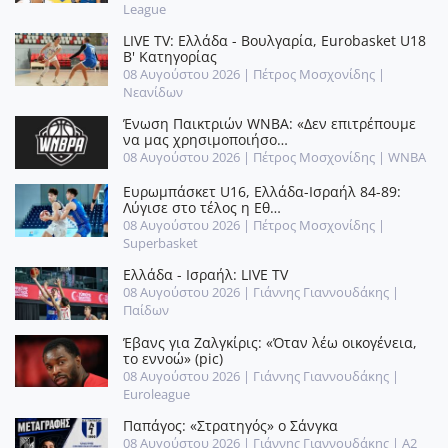
League
LIVE TV: Ελλάδα - Βουλγαρία, Eurobasket U18
Β' Κατηγορίας
08 Αυγούστου 2026
| Πέτρος Μοσχονίδης |
Νεανίδων
Ένωση Παικτριών WNBA: «Δεν επιτρέπουμε
να μας χρησιμοποιήσο…
08 Αυγούστου 2026
| Πέτρος Μοσχονίδης |
WNBA
Ευρωμπάσκετ U16, Ελλάδα-Ισραήλ 84-89:
Λύγισε στο τέλος η Εθ…
08 Αυγούστου 2026
| Πέτρος Μοσχονίδης |
Superbasket
Ελλάδα - Ισραήλ: LIVE TV
08 Αυγούστου 2026
| Γιάννης Γιαννουδάκης |
Παίδων
Έβανς για Ζαλγκίρις: «Όταν λέω οικογένεια,
το εννοώ» (pic)
08 Αυγούστου 2026
| Γιάννης Γιαννουδάκης |
Euroleague
Παπάγος: «Στρατηγός» ο Σάνγκα
08 Αυγούστου 2026
| Γιάννης Γιαννουδάκης |
A2