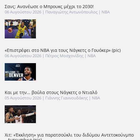
Σανς: Ανανέωσε ο Μπρουκς μέχρι το 2030!
06 Αυγούστου 2026
| Παναγιώτης Αντωνόπουλος |
NBA
«Επιστρέφει στο ΝΒΑ για τους Νάγκετς ο Γουόκερ» (pic)
06 Αυγούστου 2026
| Πέτρος Μοσχονίδης |
NBA
Και με την… βούλα στους Νάγκετς ο Ντιαλό
05 Αυγούστου 2026
| Γιάννης Γιαννουδάκης |
NBA
Χιτ: «Έκκληση» για παρατσούκλι του διδύμου Αντετοκούνμπο
- Αντεμπάγιο (pic)