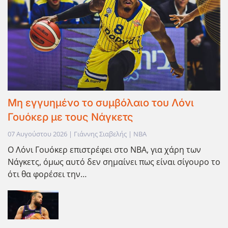
Μη εγγυημένο το συμβόλαιο του Λόνι
Γουόκερ με τους Νάγκετς
07 Αυγούστου 2026 | Γιάννης Σιαβελής | NBA
Ο Λόνι Γουόκερ επιστρέφει στο ΝΒΑ, για χάρη των
Νάγκετς, όμως αυτό δεν σημαίνει πως είναι σίγουρο το
ότι θα φορέσει την…