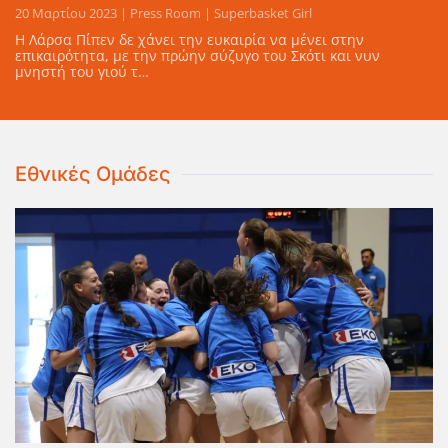
20 Μαρτίου 2023 | Press Room | Superbasket Girl
Η Λάρσα Πίπεν δε χάνει την ευκαιρία να μένει στην
επικαιρότητα, με την πρώην σύζυγο του Σκότι και νυν
μνηστή του γιού τ…
Εθνικές Ομάδες