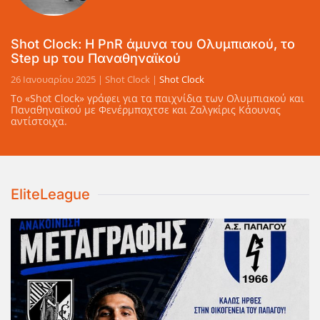
Shot Clock: Η PnR άμυνα του Ολυμπιακού, το
Step up του Παναθηναϊκού
26 Ιανουαρίου 2025
| Shot Clock |
Shot Clock
Το «Shot Clock» γράφει για τα παιχνίδια των Ολυμπιακού και
Παναθηναϊκού με Φενέρμπαχτσε και Ζαλγκίρις Κάουνας
αντίστοιχα.
EliteLeague