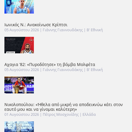
Ιωνικός Ν.: Ανακοίνωσε Κρίπτσι
05 Αυγούστου 2026
| Γιάννης Γιαννουδάκης |
Β' Εθνική
Αχαγια ’82: «Πυροδότησε» τη βόμβα Μολφέτα
05 Αυγούστου 2026
| Γιάννης Γιαννουδάκης |
Β' Εθνική
Νικολοπούλου: «Ήθελα από μικρή να αποδεικνύω κάτι στον
εαυτό μου και να γίνομαι καλύτερη»
01 Αυγούστου 2026
| Πέτρος Μοσχονίδης |
Ελλάδα