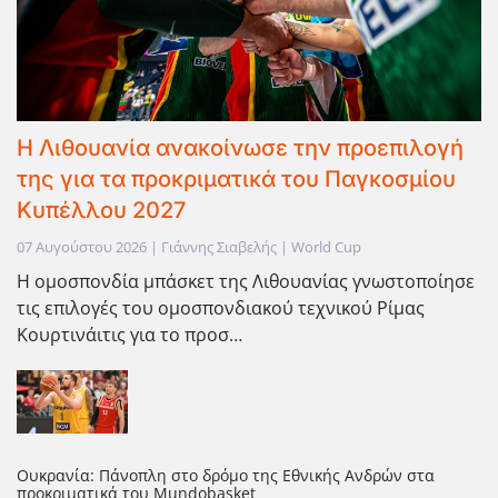
Η Λιθουανία ανακοίνωσε την προεπιλογή
της για τα προκριματικά του Παγκοσμίου
Κυπέλλου 2027
07 Αυγούστου 2026 | Γιάννης Σιαβελής | World Cup
Η ομοσπονδία μπάσκετ της Λιθουανίας γνωστοποίησε
τις επιλογές του ομοσπονδιακού τεχνικού Ρίμας
Κουρτινάιτις για το προσ…
Ουκρανία: Πάνοπλη στο δρόμο της Εθνικής Ανδρών στα
προκριματικά του Mundobasket