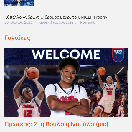
Κύπελλο Ανδρών: Ο δρόμος μέχρι το UNICEF Trophy
30 Ιουλίου 2026
| Γιάννης Γιαννουδάκης |
Κύπελλο
Γυναίκες
Πρωτέας: Στη Βούλα η Ιγουάλα (pic)