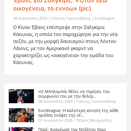
Έβανς για Ζαλγκίρις: «Όταν λέω
οικογένεια, το εννοώ» (pic)
08 Αυγούστου 2026 | Γιάννης Γιαννουδάκης | Euroleague
Ο Κίναν Έβανς επέστρεψε στην Ζαλγκίρις
Κάουνας, η οποία τον παραχώρησε για την νέα
σεζόν, με την μορφή δανεισμού στους Λόντον
Λάιονς, με τον Αμερικανό γκαρντ να
χαρακτηρίζει ως «οικογένεια» την ομάδα του
Κάουνας.
«Ο Μπολομπόι θέλει να τηρήσει την
συμφωνία του με την Βιλερ…
08 Αυγούστου 2026
| Γιάννης Γιαννουδάκης
Euroleague: Η καλύτερη κίνηση της κάθε
ομάδας ενόψει της νέ…
07 Αυγούστου 2026
| Πέτρος Μοσχονίδης
Παρί: Ανανέωσε τον Ντάλτον Χομς