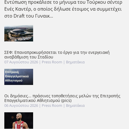
Εντύπωση προκάλεσε το μήνυμα του Τούρκου σέντερ
Ενές Καντέρ, ο οποίος δήλωσε έτοιμος να συμμετέχει
στο Draft του Γυναικ…
ΣΕΦ: Επαναπροκυρήσσεται το έργο για την ενεργειακή
αναβάθμιση του Σταδίου
07 Αυγούστου 2026
| Press Room |
Βηματάκια
Οι δημόσιες... πράσινες τοποθετήσεις μελών της Επιτροπής
Επαγγελματικού Αθλητισμού (pics)
06 Αυγούστου 2026
| Press Room |
Βηματάκια