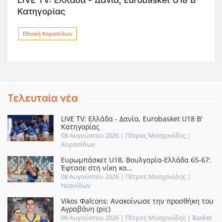
Ευρωμπάσκετ U18, Βουλγαρία-Ελλάδα 65-
67: Έφτασε στη νίκη και θα παλέψει για την
5η θέση η Εθνική Νεανίδων
Εθνική Νεανίδων
Τελευταία νέα
LIVE TV: Ελλάδα - Δανία, Eurobasket U18 Β'
Κατηγορίας
08 Αυγούστου 2026
| Πέτρος Μοσχονίδης |
Κορασίδων
Ευρωμπάσκετ U18, Βουλγαρία-Ελλάδα 65-67:
Έφτασε στη νίκη κα…
08 Αυγούστου 2026
| Πέτρος Μοσχονίδης |
Νεανίδων
Vikos Φalcons: Ανακοίνωσε την προσθήκη του
Αγραβάνη (pic)
08 Αυγούστου 2026
| Πέτρος Μοσχονίδης |
Basket