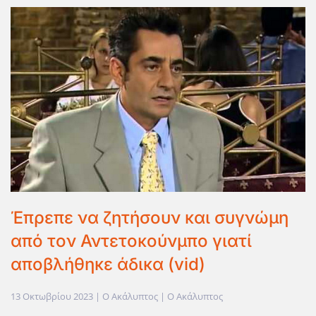
Έπρεπε να ζητήσουν και συγνώμη
από τον Αντετοκούνμπο γιατί
αποβλήθηκε άδικα (vid)
13 Οκτωβρίου 2023
| Ο Ακάλυπτος |
Ο Ακάλυπτος