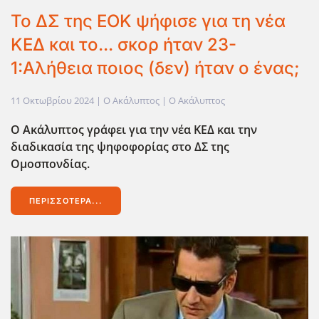
Το ΔΣ της ΕΟΚ ψήφισε για τη νέα
ΚΕΔ και το... σκορ ήταν 23-
1:Αλήθεια ποιος (δεν) ήταν ο ένας;
11 Οκτωβρίου 2024
| Ο Ακάλυπτος |
Ο Ακάλυπτος
Ο Ακάλυπτος γράφει για την νέα ΚΕΔ και την
διαδικασία της ψηφοφορίας στο ΔΣ της
Ομοσπονδίας.
ΠΕΡΙΣΣΌΤΕΡΑ...