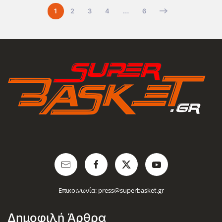
1
2
3
4
…
6
Επικοινωνία:
press@superbasket.gr
Δημοφιλή Άρθρα