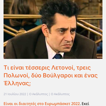
Τι είναι τέσσερις Λετονοί, τρεις
Πολωνοί, δύο Βούλγαροι και ένας
Έλληνας;
21 Ιουλίου 2022
| Ο Ακάλυπτος |
Ο Ακάλυπτος
Είναι οι διαιτητές στο Ευρωμπάσκετ 2022
. Εκεί