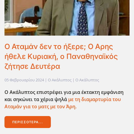
Ο Αταμάν δεν το ήξερε; Ο Αρης
ήθελε Κυριακή, ο Παναθηναϊκός
ζήτησε Δευτέρα
05 Φεβρουαρίου 2024
| Ο Ακάλυπτος |
Ο Ακάλυπτος
Ο Ακάλυπτος επιστρέφει για μια έκτακτη εμφάνιση
και σηκώνει τα χέρια ψηλά
με τη διαμαρτυρία του
Αταμάν για το ματς με τον Άρη.
ΠΕΡΙΣΣΌΤΕΡΑ...