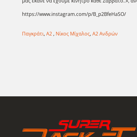
μας έκανε να έχουμε κίνητρο κάθε Σάββατο..», α
https://www.instagram.com/p/B_p2BfeHaSO/
Παγκράτι
,
Α2
,
Νίκος Μίχαλος
,
Α2 Ανδρών