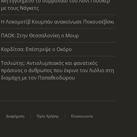
Μη εγγυημένο το συμβόλαιο του Λόνι Γουόκερ
με τους Νάγκετς
Η Λοκομοτίβ Κουμπάν ανακοίνωσε Ποκουσέβσκι
ΠΑΟΚ: Στην Θεσσαλονίκη ο Μουρ
Καρδίτσα: Επέστρεψε ο Οκόρο
Τσιλιώτης: Αντιολυμπιακός και φανατικός
πράσινος ο άνθρωπος που έκρινε τον Λιόλιο στη
διαμάχη με τον Παπαθεοδώρου
Διαφήμιση
Όροι Χρήσης
Επικοινωνία