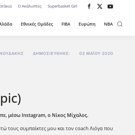
ατάκια
Ο Ακάλυπτος
Superbasket Girl
λλάδα
Εθνικές Ομάδες
FIBA
Ευρώπη
NBA
ΝΝΟΥΔΆΚΗΣ
ΔΗΜΟΣΙΕΎΘΗΚΕ:
02 ΜΑΪ́ΟΥ 2020
pic)
πε, μέσω Instagram,
ο Νίκος Μίχαλος.
τώ τους συμπαίκτες μου και τον coach Λιόγα που