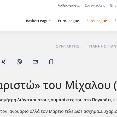
Αρθρογραφία
Συνεντεύξεις
Βημ
BasketLeague
EuroLeague
EliteLeague
Ε
ΣΥΝΤΆΚΤΗΣ:
ΓΙΆΝΝΗΣ ΓΙΑ
αριστώ» του Μίχαλου (
ημήτρη Λιόγα και στους συμπαίκτες του στο Παγκράτι, εί
 τον Ιανουάριο αλλά τον Μάρτιο τελείωσε άσχημα..Ευχαρισ