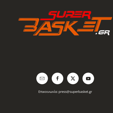
Επικοινωνία:
press@superbasket.gr