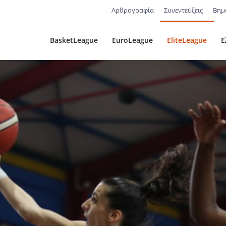
Αρθρογραφία
Συνεντεύξεις
Βημ
BasketLeague
EuroLeague
EliteLeague
Ε