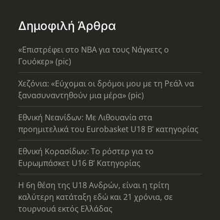
Δημοφιλή Άρθρα
«Επιστρέφει στο ΝΒΑ για τους Νάγκετς ο
Γουόκερ» (pic)
Χεζόνια: «Εύχομαι οι δρόμοι μου με τη Ρεάλ να
ξανασυναντηθούν μια μέρα» (pic)
Εθνική Νεανίδων: Με Λιθουανία στα
προημιτελικά του Eurobasket U18 Β’ κατηγορίας
Εθνική Κορασίδων: Το ρόστερ για το
Ευρωμπάσκετ U16 B’ Κατηγορίας
Η 6η θέση της U18 Ανδρών, είναι η τρίτη
καλύτερη κατάταξη εδώ και 21 χρόνια, σε
τουρνουά εκτός Ελλάδας