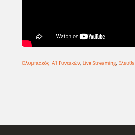
Ολυμπιακός
,
Α1 Γυναικών
,
Live Streaming
,
Ελευθε