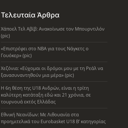
Τελευταία Άρθρα
Χάποελ Τελ Αβίβ: Ανακοίνωσε τον Μπουρντιλόν
(pic)
«Επιστρέφει στο ΝΒΑ για τους Νάγκετς ο
Γουόκερ» (pic)
Χεζόνια: «Εύχομαι οι δρόμοι μου με τη Ρεάλ να
ξανασυναντηθούν μια μέρα» (pic)
Η 6η θέση της U18 Ανδρών, είναι η τρίτη
καλύτερη κατάταξη εδώ και 21 χρόνια, σε
τουρνουά εκτός Ελλάδας
Εθνική Νεανίδων: Με Λιθουανία στα
προημιτελικά του Eurobasket U18 Β’ κατηγορίας