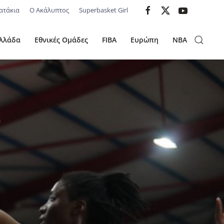
ατάκια
Ο Ακάλυπτος
Superbasket Girl
λλάδα
Εθνικές Ομάδες
FIBA
Ευρώπη
NBA