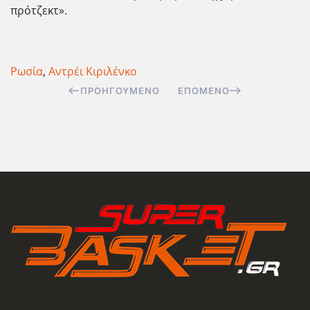
πρότζεκτ».
Ρωσία
,
Αντρέι Κιριλένκο
ΠΡΟΗΓΟΎΜΕΝΟ
ΕΠΌΜΕΝΟ