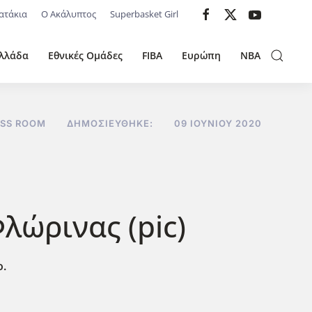
ατάκια
Ο Ακάλυπτος
Superbasket Girl
λλάδα
Εθνικές Ομάδες
FIBA
Ευρώπη
NBA
ESS ROOM
ΔΗΜΟΣΙΕΎΘΗΚΕ:
09 ΙΟΥΝΊΟΥ 2020
λώρινας (pic)
ο.