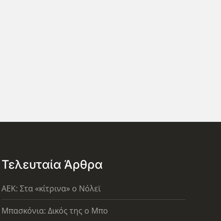
Τελευταία Άρθρα
AEK: Στα «κίτρινα» ο Νόλεϊ
Μπασκόνια: Δικός της ο Μπο