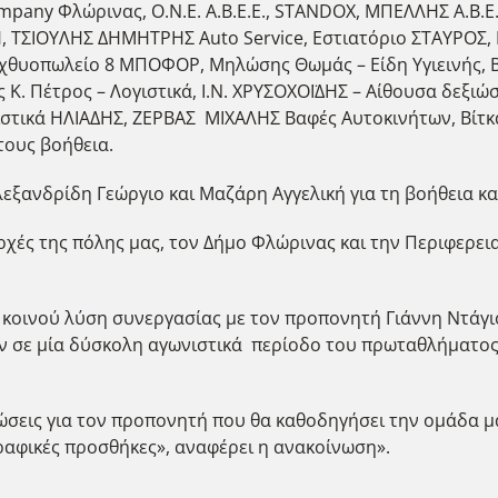
mpany Φλώρινας, Ο.Ν.Ε. Α.Β.Ε.Ε., STANDOX, ΜΠΕΛΛΗΣ Α.Β.Ε.
, ΤΣΙΟΥΛΗΣ ΔΗΜΗΤΡΗΣ Auto Service, Εστιατόριο ΣΤΑΥΡΟΣ,
χθυοπωλείο 8 ΜΠΟΦΟΡ, Μηλώσης Θωμάς – Είδη Υγιεινής, Β
. Πέτρος – Λογιστικά, Ι.Ν. ΧΡΥΣΟΧΟΪΔΗΣ – Αίθουσα δεξ
τικά ΗΛΙΑΔΗΣ, ΖΕΡΒΑΣ ΜΙΧΑΛΗΣ Βαφές Αυτοκινήτων, Βίτκας
ους βοήθεια.
ξανδρίδη Γεώργιο και Μαζάρη Αγγελική για τη βοήθεια κα
 αρχές της πόλης μας, τον Δήμο Φλώρινας και την Περιφερ
κοινού λύση συνεργασίας με τον προπονητή Γιάννη Ντάγιο
σε μία δύσκολη αγωνιστικά περίοδο του πρωταθλήματος κ
ώσεις για τον προπονητή που θα καθοδηγήσει την ομάδα μα
γραφικές προσθήκες», αναφέρει η ανακοίνωση».