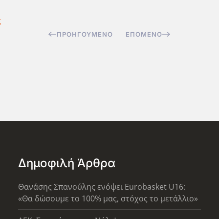
ς
ΠΡΟΗΓΟΎΜΕΝΟ
ΕΠΌΜΕΝΟ
Δημοφιλή Άρθρα
Θανάσης Σπανούλης ενόψει Eurobasket U16:
«Θα δώσουμε το 100% μας, στόχος το μετάλλιο»