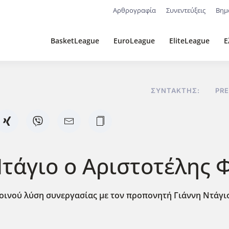
Αρθρογραφία
Συνεντεύξεις
Βημ
BasketLeague
EuroLeague
EliteLeague
Ε
ΣΥΝΤΆΚΤΗΣ:
PR
τάγιο ο Αριστοτέλης Φ
οινού λύση συνεργασίας με τον προπονητή Γιάννη Ντάγι