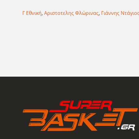
Γ Εθνική
,
Αριστοτελης Φλώρινας
,
Γιάννης Ντάγιο