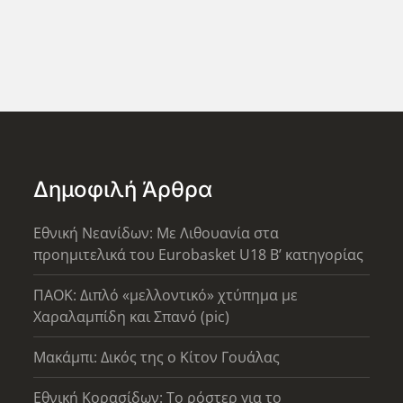
Δημοφιλή Άρθρα
Εθνική Νεανίδων: Με Λιθουανία στα
προημιτελικά του Eurobasket U18 Β’ κατηγορίας
ΠΑΟΚ: Διπλό «μελλοντικό» χτύπημα με
Χαραλαμπίδη και Σπανό (pic)
Μακάμπι: Δικός της ο Κίτον Γουάλας
Εθνική Κορασίδων: Το ρόστερ για το