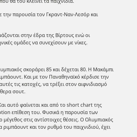
ου θα του κλείνει τα παιχνίδια.
νε την παρουσία τον Γκραντ-Ναν-Λεσόρ και
μάζονται στην έδρα της Βίρτους ενώ οι
νικές ομάδες να συνεχίσουν με νίκες.
υμπιακός σκοράρει 85 και δέχεται 80. Η Μακάμπι
ριμπάουντ. Και με τον Παναθηναϊκό κέρδισε την
υτές τις κατοχές, να τρέξει στον αιφνιδιασμό
ύθερα σουτ.
ι αυτό φαίνεται και από το short chart της
tion επίθεση του. Φυσικά η παρουσία των
 μέγεθος στις αντίστοιχες θέσεις. Ο Ολυμπιακός
α ριμπάουντ και τον ρυθμό του παιχνιδιού, έχει