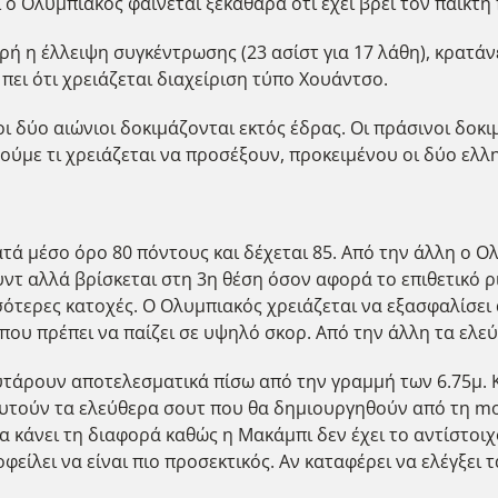
 ο Ολυμπιακός φαίνεται ξεκάθαρα ότι έχει βρει τον παίκτη π
ερή η έλλειψη συγκέντρωσης (23 ασίστ για 17 λάθη), κρατά
πει ότι χρειάζεται διαχείριση τύπο Χουάντσο.
ι δύο αιώνιοι δοκιμάζονται εκτός έδρας. Οι πράσινοι δοκι
ύμε τι χρειάζεται να προσέξουν, προκειμένου οι δύο ελλη
ά μέσο όρο 80 πόντους και δέχεται 85. Από την άλλη ο Ολ
υντ αλλά βρίσκεται στη 3η θέση όσον αφορά το επιθετικό 
ότερες κατοχές. Ο Ολυμπιακός χρειάζεται να εξασφαλίσει α
 που πρέπει να παίζει σε υψηλό σκορ. Από την άλλη τα ελε
τάρουν αποτελεσματικά πίσω από την γραμμή των 6.75μ. Κα
υτούν τα ελεύθερα σουτ που θα δημιουργηθούν από τη mo
 κάνει τη διαφορά καθώς η Μακάμπι δεν έχει το αντίστοιχο
είλει να είναι πιο προσεκτικός. Αν καταφέρει να ελέγξει τ