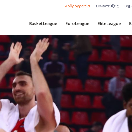
Αρθρογραφία
Συνεντεύξεις
Βημ
BasketLeague
EuroLeague
EliteLeague
Ε