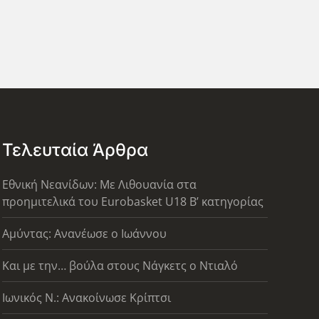
Τελευταία Άρθρα
Εθνική Νεανίδων: Με Λιθουανία στα
προημιτελικά του Eurobasket U18 Β’ κατηγορίας
Αμύντας: Ανανέωσε ο Ιωάννου
Και με την… βούλα στους Νάγκετς ο Ντιαλό
Ιωνικός Ν.: Ανακοίνωσε Κρίπτσι