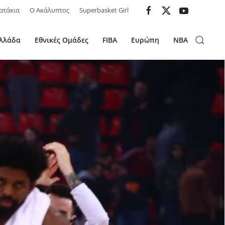
ατάκια
Ο Ακάλυπτος
Superbasket Girl
λλάδα
Εθνικές Ομάδες
FIBA
Ευρώπη
NBA