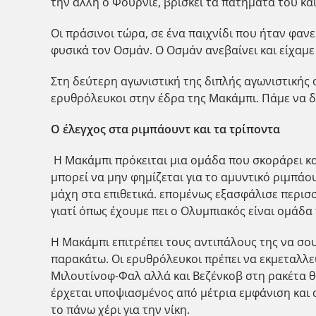
την άλλη ο Φουρνιέ, βρίσκει τα πατήματα του και
Οι πράσινοι τώρα, σε ένα παιχνίδι που ήταν φαν
φυσικά τον Οσμάν. Ο Οσμάν ανεβαίνει και είχαμε 
Στη δεύτερη αγωνιστική της διπλής αγωνιστικής ο
ερυθρόλευκοι στην έδρα της Μακάμπι. Πάμε να δο
Ο έλεγχος στα ριμπάουντ και τα τρίποντα
Η Μακάμπι πρόκειται μια ομάδα που σκοράρει κατ
μπορεί να μην φημίζεται για το αμυντικό ριμπάο
μάχη στα επιθετικά. επομένως εξασφάλισε περισσ
γιατί όπως έχουμε πει ο Ολυμπιακός είναι ομάδα
Η Μακάμπι επιτρέπει τους αντιπάλους της να σου
παρακάτω. Οι ερυθρόλευκοι πρέπει να εκμεταλλε
Μιλουτίνοφ-Φαλ αλλά και Βεζένκοβ στη ρακέτα θα
έρχεται υποψιασμένος από μέτρια εμφάνιση και οφ
το πάνω χέρι για την νίκη.