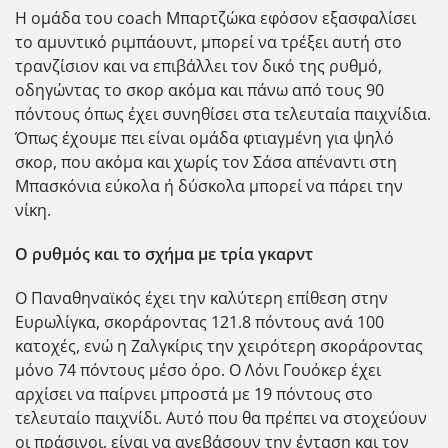
Η ομάδα του coach Μπαρτζώκα εφόσον εξασφαλίσει
το αμυντικό ριμπάουντ, μπορεί να τρέξει αυτή στο
τρανζίσιον και να επιβάλλει τον δικό της ρυθμό,
οδηγώντας το σκορ ακόμα και πάνω από τους 90
πόντους όπως έχει συνηθίσει στα τελευταία παιχνίδια.
Όπως έχουμε πει είναι ομάδα φτιαγμένη για ψηλό
σκορ, που ακόμα και χωρίς τον Σάσα απέναντι στη
Μπασκόνια εύκολα ή δύσκολα μπορεί να πάρει την
νίκη.
Ο ρυθμός και το σχήμα με τρία γκαρντ
Ο Παναθηναϊκός έχει την καλύτερη επίθεση στην
Ευρωλίγκα, σκοράροντας 121.8 πόντους ανά 100
κατοχές, ενώ η Ζαλγκίρις την χειρότερη σκοράροντας
μόνο 74 πόντους μέσο όρο. Ο Λόνι Γουόκερ έχει
αρχίσει να παίρνει μπροστά με 19 πόντους στο
τελευταίο παιχνίδι. Αυτό που θα πρέπει να στοχεύουν
οι πράσινοι, είναι να ανεβάσουν την ένταση και τον