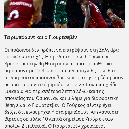
Τα ριμπάουντ και ο Γιουρτσεβέν
Οι πράσινοι δεν πρέπει να επιτρέψουν στη Ζαλγκίρις
επιπλέον κατοχές. Η ομάδα του coach Τρινκιέρι
βρίσκεται στην 4η θέση όσον αφορά τα επιθετικά
ριμπάουντ με 12.3 μέσο όρο ανά παιχνίδι, την ίδια
στιγμή που οι πράσινοι βρίσκονται στην 3η θέση όσον
αφορά το αμυντικό ριμπάουντ με 25.1 ανά παιχνίδι.
Ευκαιρία για περισσότερα λεπτά λόγω και της
απουσίας του Όσμαν, αν και μιλάμε για διαφορετική
θέση είναι ο Γιουρτσεβέν. Ο Τούρκος σέντερ έχει
δείξει ότι είναι μηχανή στα ριμπάουντ. Απέναντι στη
Βίρτους σε μόλις 10 λεπτά σημείωσε 7π/5ρ εκ των
οποίων 2 επιθετικά. Ο Γιουρτσεβέν χρειάζεται