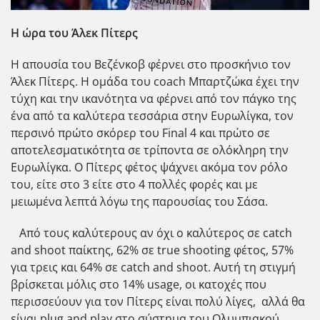
Η ώρα του Άλεκ Πίτερς
Η απουσία του Βεζένκοβ φέρνει στο προσκήνιο τον
Άλεκ Πίτερς. Η ομάδα του coach Μπαρτζώκα έχει την
τύχη και την ικανότητα να φέρνει από τον πάγκο της
ένα από τα καλύτερα τεσσάρια στην Ευρωλίγκα, τον
περσινό πρώτο σκόρερ του Final 4 και πρώτο σε
αποτελεσματικότητα σε τρίποντα σε ολόκληρη την
Ευρωλίγκα. Ο Πίτερς φέτος ψάχνει ακόμα τον ρόλο
του, είτε στο 3 είτε στο 4 πολλές φορές και με
μειωμένα λεπτά λόγω της παρουσίας του Σάσα.
Από τους καλύτερους αν όχι ο καλύτερος σε catch
and shoot παίκτης, 62% σε true shooting φέτος, 57%
για τρεις και 64% σε catch and shoot. Αυτή τη στιγμή
βρίσκεται μόλις στο 14% usage, οι κατοχές που
περισσεύουν για τον Πίτερς είναι πολύ λίγες, αλλά θα
είναι plug and play στο σύστημα του Ολυμπιακού.