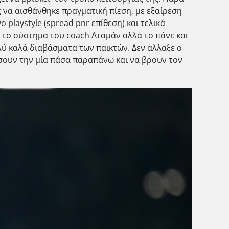
ς να αισθάνθηκε πραγματική πίεση, με εξαίρεση
playstyle (spread pnr επίθεση) και τελικά
εί το σύστημα του coach Αταμάν αλλά το πάνε και
ύ καλά διαβάσματα των παικτών. Δεν άλλαξε ο
ώσουν την μία πάσα παραπάνω και να βρουν τον