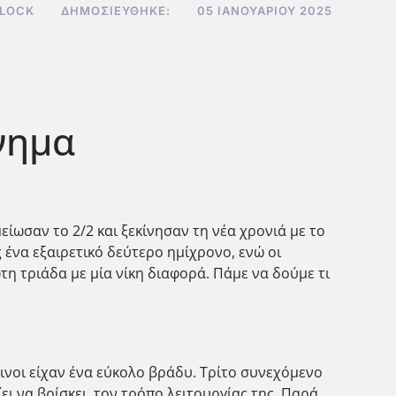
CLOCK
ΔΗΜΟΣΙΕΎΘΗΚΕ:
05 ΙΑΝΟΥΑΡΊΟΥ 2025
ίνημα
ίωσαν το 2/2 και ξεκίνησαν τη νέα χρονιά με το
ένα εξαιρετικό δεύτερο ημίχρονο, ενώ οι
τη τριάδα με μία νίκη διαφορά. Πάμε να δούμε τι
ινοι είχαν ένα εύκολο βράδυ. Τρίτο συνεχόμενο
ει να βρίσκει τον τρόπο λειτουργίας της. Παρά