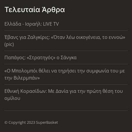
Τελευταία Άρθρα
Ελλάδα - Ισραήλ: LIVE TV
Έβανς για Ζαλγκίρις: «Όταν λέω οικογένεια, το εννοώ»
(pic)
Παπάγος: «Στρατηγός» ο Σάνγκα
«Ο Μπολομπόι θέλει να τηρήσει την συμφωνία του με
την Βιλερμπάν»
Εθνική Κορασίδων: Με Δανία για την πρώτη θέση του
ομίλου
© Copyright 2023 SuperBasket