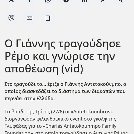
Ο Γιάννης τραγούδησε
Ρέμο και γνώρισε την
αποθέωση (vid)
Στο τραγούδι το… έριξε ο Γιάννης Αντετοκούνμπο, ο
οποίος διασκεδάζει το διάστημα των διακοπών που
περνάει στην Ελλάδα.
Το βράδι της Τρίτης (27/6) οι «Antetokounbros»
διοργάνωσαν φιλανθρωπικό event στο γκολφ της
Γλυφάδας για το «Charles Antetokounmpo Family
Foundation», στο οποίο τραγούδησε ο Αντώνης Ρέμος.