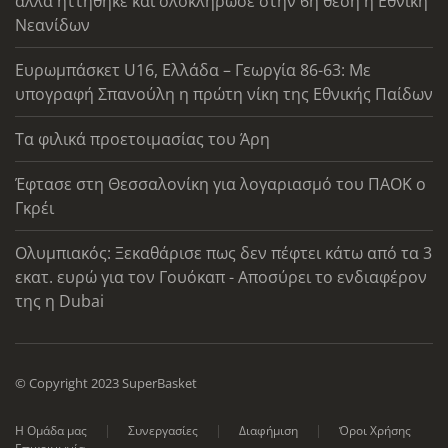
αλλά ηττήθηκε και ολοκλήρωσε στην 6η θέση η Εθνική
Νεανίδων
Ευρωμπάσκετ U16, Ελλάδα – Γεωργία 86-63: Με
υπογραφή Σπανούλη η πρώτη νίκη της Εθνικής Παίδων
Τα φιλικά προετοιμασίας του Άρη
Έφτασε στη Θεσσαλονίκη για λογαριασμό του ΠΑΟΚ ο
Γκρέι
Ολυμπιακός: Ξεκαθάρισε πως δεν πέφτει κάτω από τα 3
εκατ. ευρώ για τον Γουόκαπ - Αποσύρει το ενδιαφέρον
της η Dubai
© Copyright 2023 SuperBasket
Η Ομάδα μας
Συνεργασίες
Διαφήμιση
Όροι Χρήσης