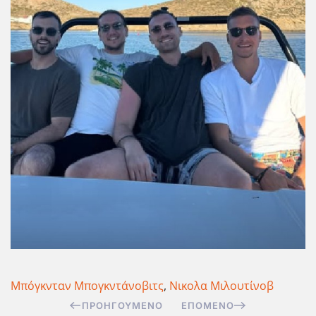
Μπόγκνταν Μπογκντάνοβιτς
,
Νικολα Μιλουτίνοβ
ΠΡΟΗΓΟΎΜΕΝΟ
ΕΠΌΜΕΝΟ