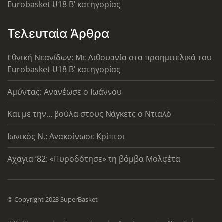
Eurobasket U18 Β’ κατηγορίας
Τελευταία Άρθρα
Εθνική Νεανίδων: Με Λιθουανία στα προημιτελικά του
Eurobasket U18 Β’ κατηγορίας
Αμύντας: Ανανέωσε ο Ιωάννου
Και με την… βούλα στους Νάγκετς ο Ντιαλό
Ιωνικός Ν.: Ανακοίνωσε Κρίπτσι
Αχαγια ’82: «Πυροδότησε» τη βόμβα Μολφέτα
© Copyright 2023 SuperBasket