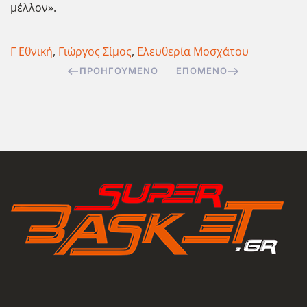
μέλλον».
Γ Εθνική
,
Γιώργος Σίμος
,
Ελευθερία Μοσχάτου
ΠΡΟΗΓΟΎΜΕΝΟ
ΕΠΌΜΕΝΟ