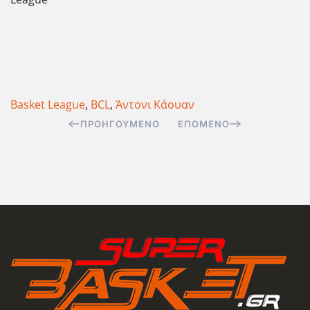
Basket League
,
BCL
,
Άντονι Κάουαν
ΠΡΟΗΓΟΎΜΕΝΟ
ΕΠΌΜΕΝΟ