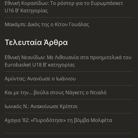
Εθνική Κορασίδων: Το ρόστερ για το Ευρωμπάσκετ
U16 B’ Κατηγορίας
Μακάμπι: Δικός της ο Κίτον Γουάλας
Τελευταία Άρθρα
Εθνική Νεανίδων: Με Λιθουανία στα προημιτελικά του
Eurobasket U18 Β’ κατηγορίας
Αμύντας: Ανανέωσε ο Ιωάννου
Και με την… βούλα στους Νάγκετς ο Ντιαλό
Ιωνικός Ν.: Ανακοίνωσε Κρίπτσι
Αχαγια ’82: «Πυροδότησε» τη βόμβα Μολφέτα