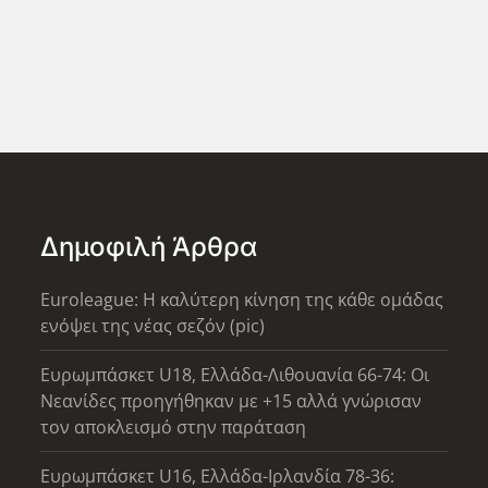
Δημοφιλή Άρθρα
Euroleague: Η καλύτερη κίνηση της κάθε ομάδας
ενόψει της νέας σεζόν (pic)
Ευρωμπάσκετ U18, Ελλάδα-Λιθουανία 66-74: Οι
Νεανίδες προηγήθηκαν με +15 αλλά γνώρισαν
τον αποκλεισμό στην παράταση
Ευρωμπάσκετ U16, Ελλάδα-Ιρλανδία 78-36: