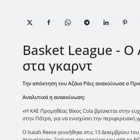
Basket League - Ο
στα γκαρντ
Την απόκτηση του Αζάια Ράις ανακοίνωσε ο Προμ
Αναλυτικά η ανακοίνωση:
«H KAE Προμηθέας Bίκος Cola βρίσκεται στην ευχ
στην Πάτρα, για να ενισχύσει την περιφερειακή 
Ο Isaiah Reese γεννήθηκε στις 13 Δεκεμβρίου του
περιφέρειας. Ξεκίνησε την καριέρα του από το NCA