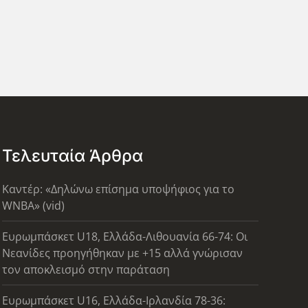
Τελευταία Άρθρα
Καντέρ: «Δηλώνω επίσημα υποψήφιος για το
WNBA» (vid)
Ευρωμπάσκετ U18, Ελλάδα-Λιθουανία 66-74: Οι
Νεανίδες προηγήθηκαν με +15 αλλά γνώρισαν
τον αποκλεισμό στην παράταση
Ευρωμπάσκετ U16, Ελλάδα-Ιρλανδία 78-36: