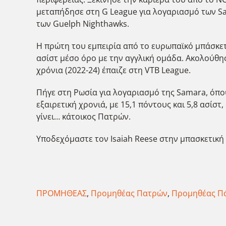
μεταπήδησε στη G League για λογαριασμό των Sa
των Guelph Nighthawks.
Η πρώτη του εμπειρία από το ευρωπαϊκό μπάσκετ 
ασίστ μέσο όρο με την αγγλική ομάδα. Ακολούθ
χρόνια (2022-24) έπαιζε στη VTB League.
Πήγε στη Ρωσία για λογαριασμό της Samara, όπου
εξαιρετική χρονιά, με 15,1 πόντους και 5,8 ασίσ
γίνει… κάτοικος Πατρών.
Υποδεχόμαστε τον Isaiah Reese στην μπασκετική μ
ΠΡΟΜΗΘΕΑΣ
,
Προμηθέας Πατρών
,
Προμηθέας Π