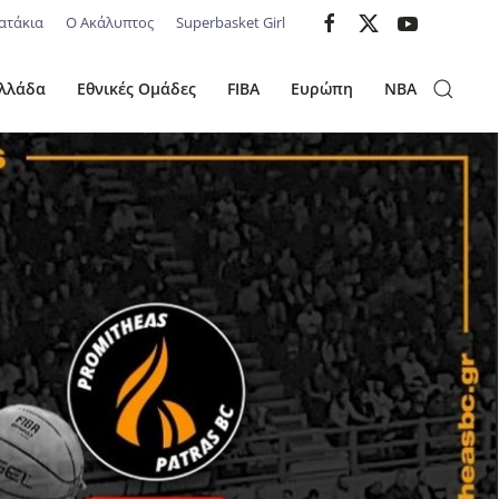
ατάκια
Ο Ακάλυπτος
Superbasket Girl
λλάδα
Εθνικές Ομάδες
FIBA
Ευρώπη
NBA