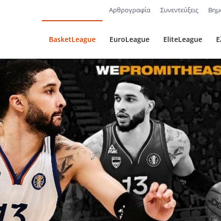
Αρθρογραφία
Συνεντεύξεις
Βημ
BasketLeague
EuroLeague
EliteLeague
Ε