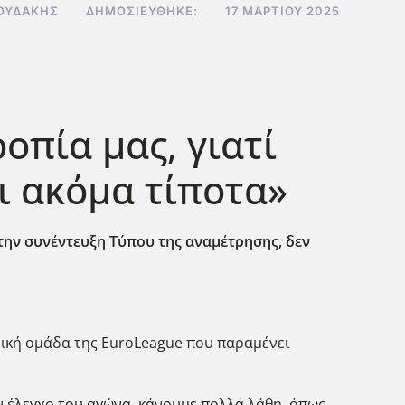
ΟΥΔΆΚΗΣ
ΔΗΜΟΣΙΕΎΘΗΚΕ:
17 ΜΑΡΤΊΟΥ 2025
οπία μας, γιατί
ι ακόμα τίποτα»
 την συνέντευξη Τύπου της αναμέτρησης, δεν
αδική ομάδα της EuroLeague που παραμένει
ον έλεγχο του αγώνα, κάνουμε πολλά λάθη, όπως