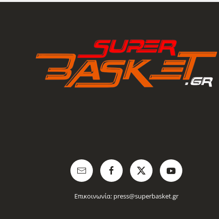
Επικοινωνία:
press@superbasket.gr