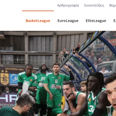
Αρθρογραφία
Συνεντεύξεις
Βημ
BasketLeague
EuroLeague
EliteLeague
Ε