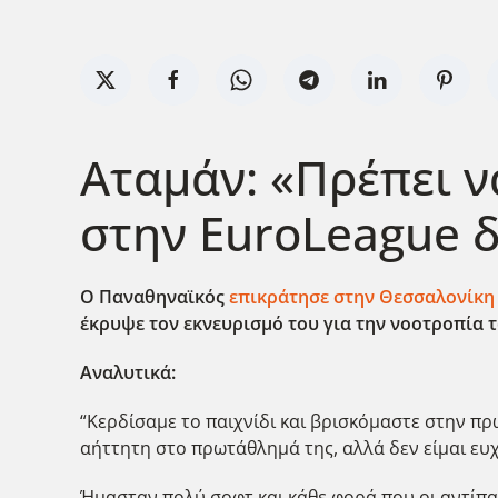
Αταμάν: «Πρέπει ν
στην EuroLeague δ
Ο Παναθηναϊκός
επικράτησε στην Θεσσαλονίκη
έκρυψε τον εκνευρισμό του για την νοοτροπία 
Αναλυτικά:
“Κερδίσαμε το παιχνίδι και βρισκόμαστε στην πρ
αήττητη στο πρωτάθλημά της, αλλά δεν είμαι ευ
Ήμασταν πολύ σοφτ και κάθε φορά που οι αντίπαλ