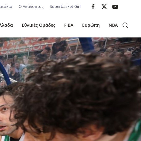
ατάκια
Ο Ακάλυπτος
Superbasket Girl
λλάδα
Εθνικές Ομάδες
FIBA
Ευρώπη
NBA