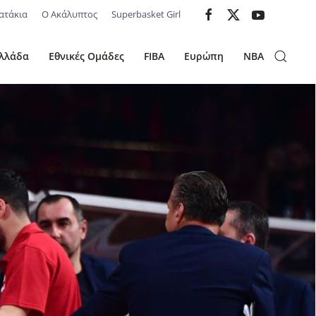
ατάκια
Ο Ακάλυπτος
Superbasket Girl
λλάδα
Εθνικές Ομάδες
FIBA
Ευρώπη
NBA