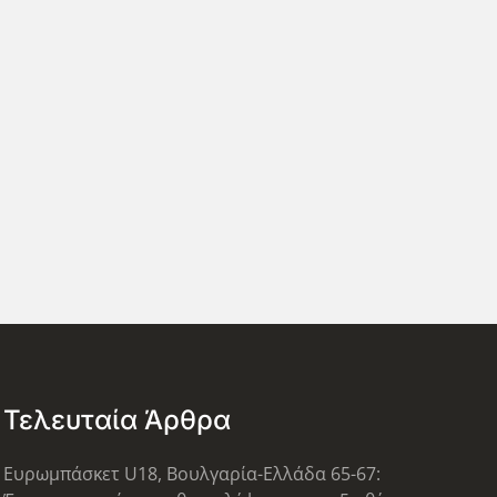
Τελευταία Άρθρα
Ευρωμπάσκετ U18, Βουλγαρία-Ελλάδα 65-67: