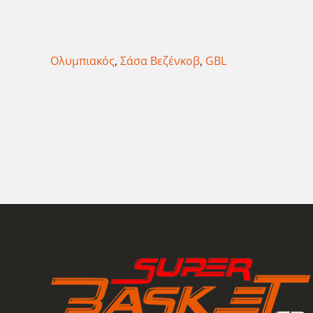
Ολυμπιακός
,
Σάσα Βεζένκοβ
,
GBL