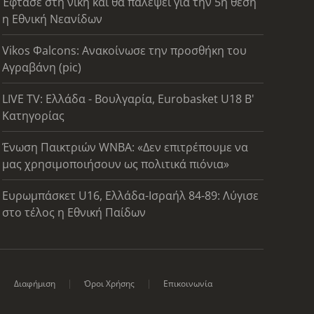
Έφτασε στη νίκη και θα παλέψει για την 5η θέση
η Εθνική Νεανίδων
Vikos Φalcons: Ανακοίνωσε την προσθήκη του
Αγραβάνη (pic)
LIVE TV: Ελλάδα - Βουλγαρία, Eurobasket U18 Β'
Κατηγορίας
Ένωση Παικτριών WNBA: «Δεν επιτρέπουμε να
μας χρησιμοποιήσουν ως πολιτικά πιόνια»
Ευρωμπάσκετ U16, Ελλάδα-Ισραήλ 84-89: Λύγισε
στο τέλος η Εθνική Παίδων
Διαφήμιση
Όροι Χρήσης
Επικοινωνία