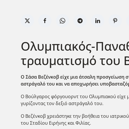
Ολυμπιακός-Παναθ
τραυματισμό του 
Ο Σάσα Βεζένκοβ είχε μια άτσαλη προσγείωση σ
αστράγαλό του και να αποχωρήσει υποβασταζόμ
Ο Βο΄υλγαρος φόργουορντ του Ολυμπιακού είχε μ
γυρίζοντας τον δεξιό αστράγαλό του.
Ο Βεζένκοβ χρειάστηκε την βοήθεια του ιατρικού
του Σταδίου Ειρήνης και Φιλίας.