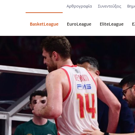
Αρθρογραφία
Συνεντεύξεις
Βημ
BasketLeague
EuroLeague
EliteLeague
Ε