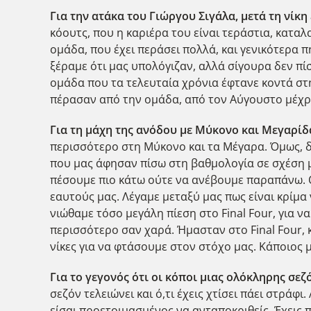
Για την ατάκα του Γιώργου Σιγάλα, μετά τη νίκη
κόουτς, που η καριέρα του είναι τεράστια, κατα
ομάδα, που έχει περάσει πολλά, και γενικότερα π
ξέραμε ότι μας υπολόγιζαν, αλλά σίγουρα δεν πί
ομάδα που τα τελευταία χρόνια έφτανε κοντά στη
πέρασαν από την ομάδα, από τον Αύγουστο μέχρι
Για τη μάχη
της ανόδου με Μύκονο και Μεγαρίδα,
περισσότερο στη Μύκονο και τα Μέγαρα. Όμως, δ
που μας άφησαν πίσω στη βαθμολογία σε σχέση με
πέσουμε πιο κάτω ούτε να ανέβουμε παραπάνω. Οπ
εαυτούς μας. Λέγαμε μεταξύ μας πως είναι κρίμα
νιώθαμε τόσο μεγάλη πίεση στο Final Four, για να
περισσότερο σαν χαρά. Ήμασταν στο Final Four,
νίκες για να φτάσουμε στον στόχο μας. Κάποιος μ
Για το γεγονός ότι οι κόποι μιας ολόκληρης σεζ
σεζόν τελειώνει και ό,τι έχεις χτίσει πάει στράφι
είσαι προετοιμασμένος να ανταποκριθείς. Έχεις π