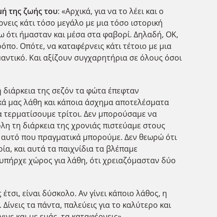
μή της ζωής του
: «Αρχικά, για να το λέει και ο
νεις κάτι τόσο μεγάλο με μια τόσο ιστορική
πω ότι ήμασταν και μέσα στα φαβορί. Δηλαδή, ΟΚ,
όπο. Οπότε, να καταφέρνεις κάτι τέτοιο με μια
αντικό. Και αξίζουν συγχαρητήρια σε όλους όσοι
η διάρκεια της σεζόν τα φώτα έπεφταν
κά μας λάθη και κάποια άσχημα αποτελέσματα
α τερματίσουμε τρίτοι. Δεν μπορούσαμε να
όλη τη διάρκεια της χρονιάς πιστεύαμε στους
ε αυτό που πραγματικά μπορούμε. Δεν θεωρώ ότι
ρία, και αυτά τα παιχνίδια τα βλέπαμε
 υπήρχε χώρος για λάθη, ότι χρειαζόμασταν δύο
ς έτσι, είναι δύσκολο. Αν γίνει κάποιο λάθος, η
. Δίνεις τα πάντα, παλεύεις για το καλύτερο και
ινε και με εμάς, τα καταφέρνεις».