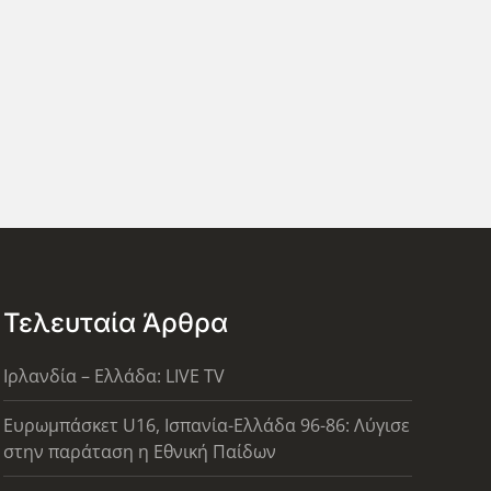
Τελευταία Άρθρα
Ιρλανδία – Ελλάδα: LIVE TV
Ευρωμπάσκετ U16, Ισπανία-Ελλάδα 96-86: Λύγισε
στην παράταση η Εθνική Παίδων