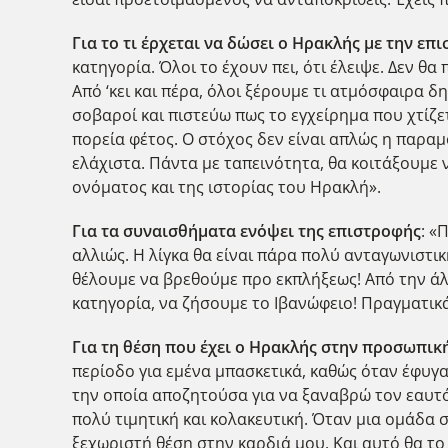
Για το τι έρχεται να δώσει ο Ηρακλής με την επ
κατηγορία. Όλοι το έχουν πει, ότι έλειψε. Δεν θα
Από ‘κει και πέρα, όλοι ξέρουμε τι ατμόσφαιρα 
σοβαροί και πιστεύω πως το εγχείρημα που χτίζετ
πορεία φέτος. Ο στόχος δεν είναι απλώς η παραμ
ελάχιστα. Πάντα με ταπεινότητα, θα κοιτάξουμε 
ονόματος και της ιστορίας του Ηρακλή».
Για τα συναισθήματα ενόψει της επιστροφής
: «
αλλιώς. Η λίγκα θα είναι πάρα πολύ ανταγωνιστι
θέλουμε να βρεθούμε προ εκπλήξεως! Από την ά
κατηγορία, να ζήσουμε το Ιβανώφειο! Πραγματικά
Για τη θέση που έχει ο Ηρακλής στην προσωπικ
περίοδο για εμένα μπασκετικά, καθώς όταν έφυγ
την οποία αποζητούσα για να ξαναβρώ τον εαυτ
πολύ τιμητική και κολακευτική. Όταν μια ομάδα σ
ξεχωριστή θέση στην καρδιά μου. Και αυτό θα το 