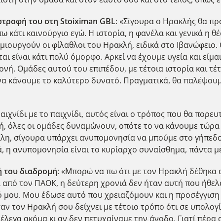
ιστροφή του στη Stoiximan
GBL
: «Σίγουρα ο Ηρακλής θα πρ
 πω κάτι καινούργιο εγώ. Η ιστορία, η φανέλα και γενικά η 
δημιουργούν οι φίλαθλοι του Ηρακλή, ειδικά στο Ιβανώφειο
αι είναι κάτι πολύ όμορφο. Αρκεί να έχουμε υγεία και είμα
ονή. Ομάδες αυτού του επιπέδου, με τέτοια ιστορία και τέ
να κάνουμε το καλύτερο δυνατό. Πραγματικά, θα παλέψουμε
Παιχνίδι με το παιχνίδι, αυτός είναι ο τρόπος που θα πορε
κή, όλες οι ομάδες δυναμώνουν, οπότε το να κάνουμε τώρ
λλη, σίγουρα υπάρχει ανυπομονησία να μπούμε στο γήπεδο
, η ανυπομονησία είναι το κυρίαρχο συναίσθημα, πάντα μ
ή του διαδρομή
: «Μπορώ να πω ότι με τον Ηρακλή δέθηκα 
α από τον ΠΑΟΚ, η δεύτερη χρονιά δεν ήταν αυτή που ήθελ
ό μου. Μου έδωσε αυτό που χρειαζόμουν και η προσέγγισ
αν τον Ηρακλή σου δείχνει με τέτοιο τρόπο ότι σε υπολογίζ
έλεγα ακόμα κι αν δεν πετυχαίναμε την άνοδο. Γιατί πέρα 