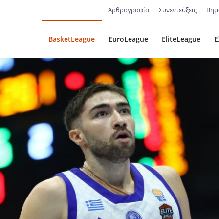
Αρθρογραφία
Συνεντεύξεις
Βημ
BasketLeague
EuroLeague
EliteLeague
Ε