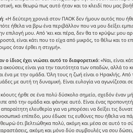
τική, και θεωρώ πως αυτό ήταν και το κλειδί που μας βο
λή
: «Η δεύτερη χρονιά στον ΠΑΟΚ δεν ήμουν αυτός που ήθε
 Οπότε ήθελα να βρω ένα περιβάλλον που να μου δείξει εμ
ν επιλογή μου. Από ‘κει και πέρα, δεν θα το κρύψω: μου α
στά, είναι κάτι που το είχα από μικρός, το θέλω και το επ
οιμος όταν έρθει η στιγμή».
ν ο ίδιος έχει νιώσει αυτό το διαφορετικό
: «Ναι, είναι κ
 ακούσεις είναι για την ταυτότητα των οπαδών, αλλά το κ
ι ένα με την ομάδα. Όλη τους η ζωή είναι ο Ηρακλής. Από 
μάδες με αυτή τη δυναμική. Είναι ευλογία να αγωνίζεσαι σ
Ο κόουτς ήρθε σε ένα πολύ δύσκολο σημείο, σχεδόν έναν μή
ειπε από την ομάδα και φάνηκε αυτό. Είναι ένας προπονητή
απαραίτητη ελευθερία για να μπορέσει να δείξει τις δυνατ
προσωπικό επίπεδο, μου έδωσε τις ευθύνες που ήθελα να π
αι θεωρώ ότι βελτιώθηκα πολύ, ακόμη και μέσα σε αυτό το 
παραστάσεις, ακόμη και μόνο δύο συμβουλές να σου δώσει,