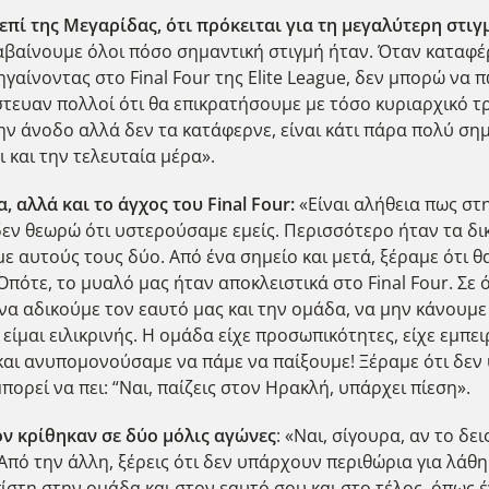
 επί της Μεγαρίδας, ότι πρόκειται για τη μεγαλύτερη στιγ
λαβαίνουμε όλοι πόσο σημαντική στιγμή ήταν. Όταν καταφέρ
ηγαίνοντας στο Final Four της Elite League, δεν μπορώ να 
στευαν πολλοί ότι θα επικρατήσουμε με τόσο κυριαρχικό τρ
ν άνοδο αλλά δεν τα κατάφερνε, είναι κάτι πάρα πολύ σημ
 και την τελευταία μέρα».
 αλλά και το άγχος του Final
Four
:
«Είναι αλήθεια πως στ
εν θεωρώ ότι υστερούσαμε εμείς. Περισσότερο ήταν τα δι
 αυτούς τους δύο. Από ένα σημείο και μετά, ξέραμε ότι θ
ότε, το μυαλό μας ήταν αποκλειστικά στο Final Four. Σε 
 να αδικούμε τον εαυτό μας και την ομάδα, να μην κάνουμ
 είμαι ειλικρινής. Η ομάδα είχε προσωπικότητες, είχε εμπει
 και ανυπομονούσαμε να πάμε να παίξουμε! Ξέραμε ότι δεν
πορεί να πει: “Ναι, παίζεις στον Ηρακλή, υπάρχει πίεση».
όν κρίθηκαν σε δύο μόλις αγώνες
: «Ναι, σίγουρα, αν το δει
. Από την άλλη, ξέρεις ότι δεν υπάρχουν περιθώρια για λάθη
ίστη στην ομάδα και στον εαυτό σου και στο τέλος, όπως έγ