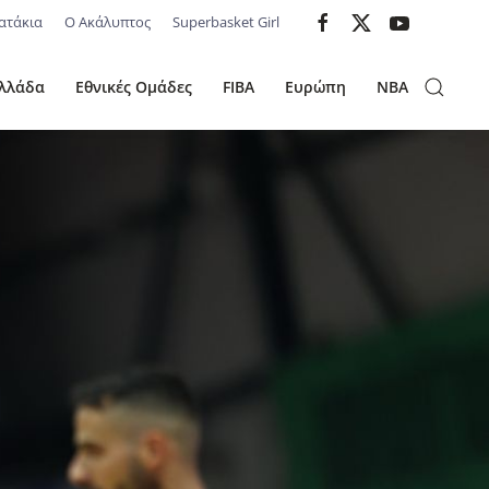
ατάκια
Ο Ακάλυπτος
Superbasket Girl
λλάδα
Εθνικές Ομάδες
FIBA
Ευρώπη
NBA