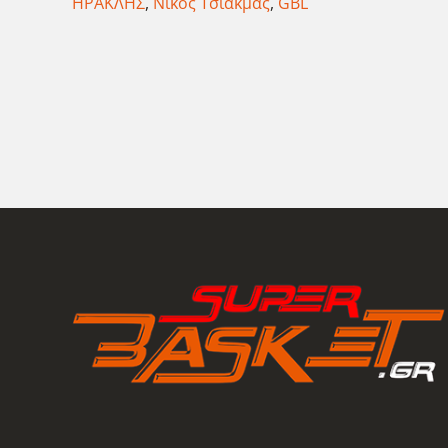
ΗΡΑΚΛΗΣ
,
Νίκος Τσιακμάς
,
GBL