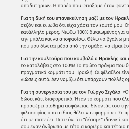
αποδυτηρίων. Η παρέα που φτιάξαμε ήταν φαντασ
Για τη δική του επανεκκίνηση μαζί με τον Ηρακ
σεζόν και ένιωθα ότι είχα χάσει τον εαυτό μου.
κατάλληλο μέρος. Νιώθω 100% δικαιωμένος για τη
την μπάλα και να αποφασίσω. Θέλω να βγαίνω μπρο
που μου δίνεται μέσα από την ομάδα, να είμαι έτ
Για την κουλτούρα που κουβαλά ο Ηρακλής και α
το καταλάβεις στο 100%! Το πρώτο πράγμα που θα
πραγματικά κομμάτι του Ηρακλή. Οι φίλαθλοι είνα
νιώσεις αυτό. Δεν νομίζω ότι υπάρχουν πολλές ο
Για τη συνεργασία του με τον Γιώργο Σιγάλα
: «
δώσει κάτι διαφορετικό. Ήταν το κομμάτι που έλ
προσφέρει αίσθημα ασφάλειας, δίνοντάς του την 
φιλοσοφίας που ο ίδιος θέλει να εφαρμόσει. Σε 
ότι με πιστεύει. Πιστεύω ότι “δέσαμε” ιδανικά κ
σου έναν άνθρωπο με τέτοια καριέρα και τέτοια 