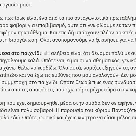
εργασία μας».
ω πως ίσως είναι ένα από τα πιο ανταγωνιστικά πρωταθλή
αρο φαβορί για υποβιβασμό, ούτε ότι γνωρίζουμε εκ των π
φέρον πρωτάθλημα. Και επειδή υπάρχουν πλέον αρκετές ομ
τη διοργάνωση. Όλοι ανυπομονούμε να ξεκινήσει, για να 
μέσα στο παιχνίδι
: «Η αλήθεια είναι ότι δένομαι πολύ με α
πηγαίνουμε καλά. Οπότε ναι, είμαι συναισθηματικός, γενικ
 χάνω, θέλω να κερδίζω. Όλα αυτά, νομίζω, εξηγούν τις 
πίπεδο και να έχω τις ευθύνες που μου αναλογούν. Δεν μο
 συμμετοχή στο παιχνίδι. Οπότε θεωρώ πως ένας συνδυα
 πίσω από τις αποφάσεις που έχω πάρει μέχρι τώρα στην κα
ση που έχει δημιουργηθεί μέσα στην ομάδα δεν σε αφήνει να
άδα είναι πολύ σοβαροί. Η παρουσία του κύριου Πανταζόπο
αλό εδώ. Οπότε, φυσικά και έχεις κίνητρο να είσαι μέλος αυ