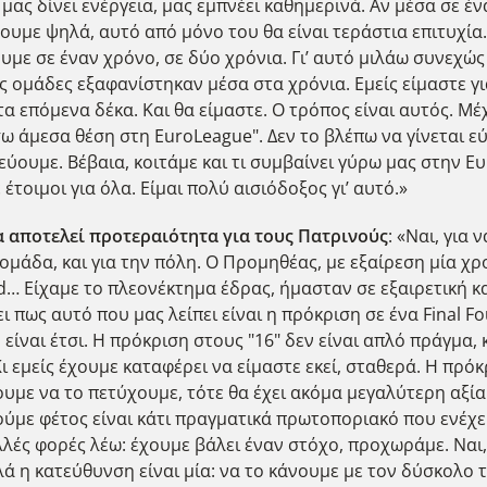
 μας δίνει ενέργεια, μας εμπνέει καθημερινά. Αν μέσα σε 
ε ψηλά, αυτό από μόνο του θα είναι τεράστια επιτυχία. 
με σε έναν χρόνο, σε δύο χρόνια. Γι’ αυτό μιλάω συνεχώς 
σες ομάδες εξαφανίστηκαν μέσα στα χρόνια. Εμείς είμαστε 
τα επόμενα δέκα. Και θα είμαστε. Ο τρόπος είναι αυτός. Μέχ
ω άμεσα θέση στη EuroLeague". Δεν το βλέπω να γίνεται εύ
τεύουμε. Βέβαια, κοιτάμε και τι συμβαίνει γύρω μας στην 
τοιμοι για όλα. Είμαι πολύ αισιόδοξος γι’ αυτό.»
 αποτελεί προτεραιότητα για τους Πατρινούς
: «Ναι, για
 ομάδα, και για την πόλη. Ο Προμηθέας, με εξαίρεση μία χρ
vid… Είχαμε το πλεονέκτημα έδρας, ήμασταν σε εξαιρετική 
 πως αυτό που μας λείπει είναι η πρόκριση σε ένα Final F
ίναι έτσι. Η πρόκριση στους "16" δεν είναι απλό πράγμα, κ
μείς έχουμε καταφέρει να είμαστε εκεί, σταθερά. Η πρόκρι
με να το πετύχουμε, τότε θα έχει ακόμα μεγαλύτερη αξία γ
ύμε φέτος είναι κάτι πραγματικά πρωτοποριακό που ενέχει
λές φορές λέω: έχουμε βάλει έναν στόχο, προχωράμε. Ναι,
Αλλά η κατεύθυνση είναι μία: να το κάνουμε με τον δύσκολο 