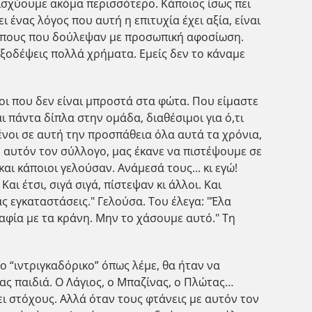
νισχύουμε ακόμα περισσότερο. Κάποιος ίσως πει
 ένας λόγος που αυτή η επιτυχία έχει αξία, είναι
θρώπους που δούλεψαν με προσωπική αφοσίωση.
ν ξοδέψεις πολλά χρήματα. Εμείς δεν το κάναμε
ι που δεν είναι μπροστά στα φώτα. Που είμαστε
ι πάντα δίπλα στην ομάδα, διαθέσιμοι για ό,τι
ένοι σε αυτή την προσπάθεια όλα αυτά τα χρόνια,
ε αυτόν τον σύλλογο, μας έκανε να πιστέψουμε σε
ι κάποιοι γελούσαν. Ανάμεσά τους... κι εγώ!
αι έτσι, σιγά σιγά, πίστεψαν κι άλλοι. Και
ς εγκαταστάσεις." Γελούσα. Του έλεγα: "Έλα
αφία με τα κράνη. Μην το χάσουμε αυτό." Τη
ιο “ιντριγκαδόρικο” όπως λέμε, θα ήταν να
ας παιδιά. Ο Λάγιος, ο Μπαζίνας, ο Πλώτας…
ει στόχους. Αλλά όταν τους φτάνεις με αυτόν τον