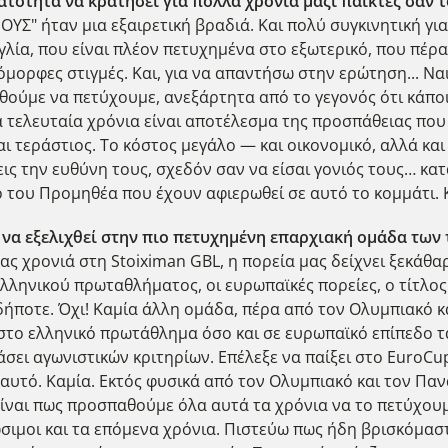
υνατότητα να κρατήσει για πολλά χρόνια μαζί παίκτες σαν
ΟΥΣ" ήταν μια εξαιρετική βραδιά. Και πολύ συγκινητική γ
γγλία, που είναι πλέον πετυχημένα στο εξωτερικό, που πέ
όμορφες στιγμές. Και, για να απαντήσω στην ερώτηση... Ν
θούμε να πετύχουμε, ανεξάρτητα από το γεγονός ότι κάπο
 τελευταία χρόνια είναι αποτέλεσμα της προσπάθειας που 
ναι τεράστιος. Το κόστος μεγάλο — και οικονομικό, αλλά κα
ις την ευθύνη τους, σχεδόν σαν να είσαι γονιός τους… κα
του Προμηθέα που έχουν αφιερωθεί σε αυτό το κομμάτι. Κ
 να εξελιχθεί στην πιο πετυχημένη επαρχιακή ομάδα των
ς χρονιά στη Stoiximan GBL, η πορεία μας δείχνει ξεκάθαρ
ελληνικού πρωταθλήματος, οι ευρωπαϊκές πορείες, ο τίτλο
σδήποτε. Όχι! Καμία άλλη ομάδα, πέρα από τον Ολυμπιακό κ
 στο ελληνικό πρωτάθλημα όσο και σε ευρωπαϊκό επίπεδο τ
ει αγωνιστικών κριτηρίων. Επέλεξε να παίξει στο EuroCup,
ι αυτό. Καμία. Εκτός φυσικά από τον Ολυμπιακό και τον Π
 είναι πως προσπαθούμε όλα αυτά τα χρόνια να το πετύχουμ
ώσιμοι και τα επόμενα χρόνια. Πιστεύω πως ήδη βρισκόμασ