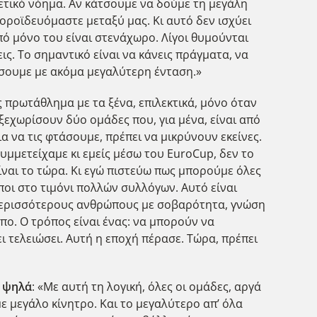
ετικό νόημα. Αν κάτσουμε να δούμε τη μεγάλη
κοροϊδευόμαστε μεταξύ μας. Κι αυτό δεν ισχύει
από μόνο του είναι στενάχωρο. Λίγοι θυμούνται
ις. Το σημαντικό είναι να κάνεις πράγματα, να
χίσουμε με ακόμα μεγαλύτερη ένταση.»
 πρωτάθλημα με τα ξένα, επιλεκτικά, μόνο όταν
 ξεχωρίσουν δύο ομάδες που, για μένα, είναι από
α να τις φτάσουμε, πρέπει να μικρύνουν εκείνες.
υμμετείχαμε κι εμείς μέσω του EuroCup, δεν το
ίναι το τώρα. Κι εγώ πιστεύω πως μπορούμε όλες
οι στο τιμόνι πολλών συλλόγων. Αυτό είναι
ε περισσότερους ανθρώπους με σοβαρότητα, γνώση
πο. Ο τρόπος είναι ένας: να μπορούν να
ει τελειώσει. Αυτή η εποχή πέρασε. Τώρα, πρέπει
ο ψηλά
: «Με αυτή τη λογική, όλες οι ομάδες, αργά
με μεγάλο κίνητρο. Και το μεγαλύτερο απ’ όλα