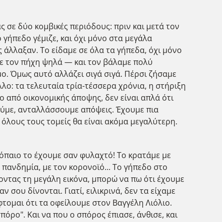
ς σε δύο κομβικές περιόδους: πριν και μετά τον
γήπεδο γέμιζε, και όχι μόνο στα μεγάλα
 άλλαξαν. Το είδαμε σε όλα τα γήπεδα, όχι μόνο
αμε τον πήχη ψηλά — και τον βάλαμε πολύ
μο. Όμως αυτό αλλάζει σιγά σιγά. Πέρσι ζήσαμε
λλο: τα τελευταία τρία-τέσσερα χρόνια, η στήριξη
ο από οικονομικής άποψης, δεν είναι απλά ότι
ούμε, ανταλλάσσουμε απόψεις. Έχουμε πια
 όλους τους τομείς θα είναι ακόμα μεγαλύτερη.
ρόπαιο το έχουμε σαν φυλαχτό! Το κρατάμε με
 πανδημία, με τον κορονοϊό... Το γήπεδο στο
ποντας τη μεγάλη εικόνα, μπορώ να πω ότι έχουμε
 σου δίνονται. Γιατί, ειλικρινά, δεν τα είχαμε
φτομαι ότι τα οφείλουμε στον Βαγγέλη Λιόλιο.
όρο". Και να που ο σπόρος έπιασε, άνθισε, και