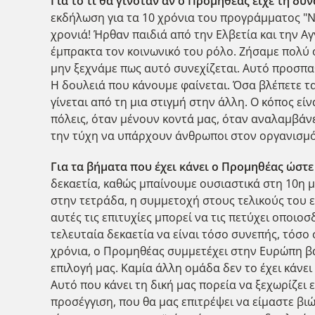
Για το τι θα γινόταν αν ο Προμηθέας είχε τη δ
εκδήλωση για τα 10 χρόνια του προγράμματος "Ν
χρονιά! Ήρθαν παιδιά από την Ελβετία και την Α
έμπρακτα τον κοινωνικό του ρόλο. Ζήσαμε πολύ 
μην ξεχνάμε πως αυτό συνεχίζεται. Αυτό προσπα
Η δουλειά που κάνουμε φαίνεται. Όσα βλέπετε τα
γίνεται από τη μια στιγμή στην άλλη. Ο κόπος εί
πόλεις, όταν μένουν κοντά μας, όταν αναλαμβάνε
την τύχη να υπάρχουν άνθρωποι στον οργανισμό 
Για τα βήματα που έχει κάνει ο Προμηθέας ώστε
δεκαετία, καθώς μπαίνουμε ουσιαστικά στη 10η μα
στην τετράδα, η συμμετοχή στους τελικούς του 
αυτές τις επιτυχίες μπορεί να τις πετύχει οποιο
τελευταία δεκαετία να είναι τόσο συνεπής, τόσο
χρόνια, ο Προμηθέας συμμετέχει στην Ευρώπη βάσ
επιλογή μας. Καμία άλλη ομάδα δεν το έχει κάνε
Αυτό που κάνει τη δική μας πορεία να ξεχωρίζει
προσέγγιση, που θα μας επιτρέψει να είμαστε βι