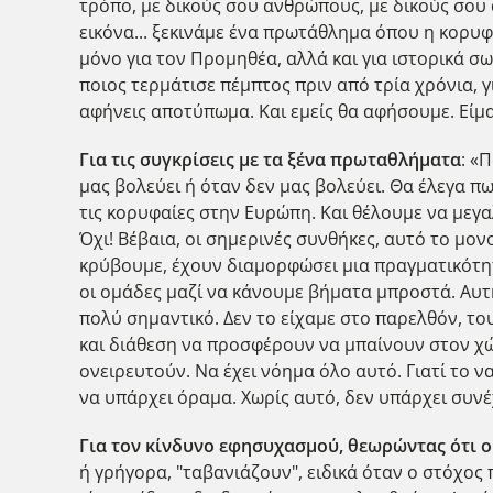
τρόπο, με δικούς σου ανθρώπους, με δικούς σου
εικόνα... ξεκινάμε ένα πρωτάθλημα όπου η κορυφή
μόνο για τον Προμηθέα, αλλά και για ιστορικά σω
ποιος τερμάτισε πέμπτος πριν από τρία χρόνια, γ
αφήνεις αποτύπωμα. Και εμείς θα αφήσουμε. Είμα
Για τις συγκρίσεις με τα ξένα πρωταθλήματα
: «
μας βολεύει ή όταν δεν μας βολεύει. Θα έλεγα πω
τις κορυφαίες στην Ευρώπη. Και θέλουμε να μεγαλ
Όχι! Βέβαια, οι σημερινές συνθήκες, αυτό το μο
κρύβουμε, έχουν διαμορφώσει μια πραγματικότητα
οι ομάδες μαζί να κάνουμε βήματα μπροστά. Αυτ
πολύ σημαντικό. Δεν το είχαμε στο παρελθόν, τ
και διάθεση να προσφέρουν να μπαίνουν στον χώρ
ονειρευτούν. Να έχει νόημα όλο αυτό. Γιατί το να
να υπάρχει όραμα. Χωρίς αυτό, δεν υπάρχει συνέ
Για τον κίνδυνο εφησυχασμού, θεωρώντας ότι ο
ή γρήγορα, "ταβανιάζουν", ειδικά όταν ο στόχος π