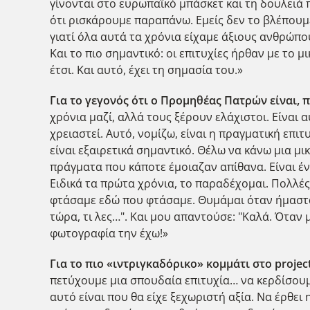
γίνονται στο ευρωπαϊκό μπάσκετ και τη δουλειά 
ότι ρισκάρουμε παραπάνω. Εμείς δεν το βλέπουμε 
γιατί όλα αυτά τα χρόνια είχαμε άξιους ανθρώπ
Και το πιο σημαντικό: οι επιτυχίες ήρθαν με το 
έτσι. Και αυτό, έχει τη σημασία του.»
Για το γεγονός ότι ο Προμηθέας Πατρών είναι, 
χρόνια μαζί, αλλά τους ξέρουν ελάχιστοι. Είναι 
χρειαστεί. Αυτό, νομίζω, είναι η πραγματική επι
είναι εξαιρετικά σημαντικό. Θέλω να κάνω μια μ
πράγματα που κάποτε έμοιαζαν απίθανα. Είναι έν
Ειδικά τα πρώτα χρόνια, το παραδέχομαι. Πολλές φο
φτάσαμε εδώ που φτάσαμε. Θυμάμαι όταν ήμασταν 
τώρα, τι λες…". Και μου απαντούσε: "Καλά. Όταν
φωτογραφία την έχω!»
Για το πιο «ιντριγκαδόρικο» κομμάτι στο proje
πετύχουμε μια σπουδαία επιτυχία… να κερδίσουμε
αυτό είναι που θα είχε ξεχωριστή αξία. Να έρθει