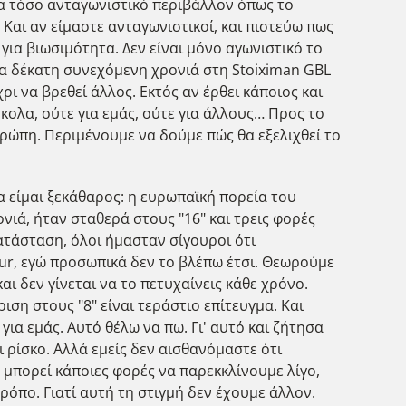
ένα τόσο ανταγωνιστικό περιβάλλον όπως το
Και αν είμαστε ανταγωνιστικοί, και πιστεύω πως
για βιωσιμότητα. Δεν είναι μόνο αγωνιστικό το
για δέκατη συνεχόμενη χρονιά στη Stoiximan GBL
ρι να βρεθεί άλλος. Εκτός αν έρθει κάποιος και
κολα, ούτε για εμάς, ούτε για άλλους… Προς το
Ευρώπη. Περιμένουμε να δούμε πώς θα εξελιχθεί το
 να είμαι ξεκάθαρος: η ευρωπαϊκή πορεία του
ονιά, ήταν σταθερά στους "16" και τρεις φορές
κατάσταση, όλοι ήμασταν σίγουροι ότι
our, εγώ προσωπικά δεν το βλέπω έτσι. Θεωρούμε
αι δεν γίνεται να το πετυχαίνεις κάθε χρόνο.
ση στους "8" είναι τεράστιο επίτευγμα. Και
ια εμάς. Αυτό θέλω να πω. Γι' αυτό και ζήτησα
 ρίσκο. Αλλά εμείς δεν αισθανόμαστε ότι
 μπορεί κάποιες φορές να παρεκκλίνουμε λίγο,
τρόπο. Γιατί αυτή τη στιγμή δεν έχουμε άλλον.