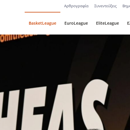
Αρθρογραφία
Συνεντεύξεις
Βημ
BasketLeague
EuroLeague
EliteLeague
Ε