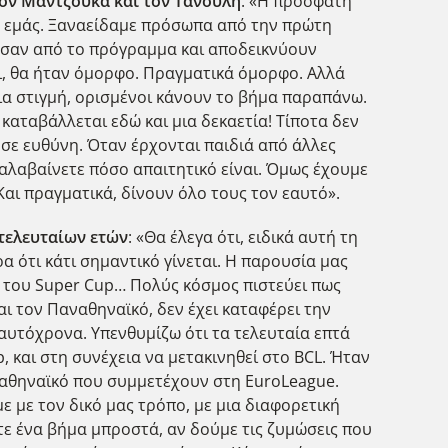
 τον Μαντζούκα και τον Τανούλη
: «Η πρόσφατη
ια εμάς. Ξαναείδαμε πρόσωπα από την πρώτη
ρασαν από το πρόγραμμα και αποδεικνύουν
αι, θα ήταν όμορφο. Πραγματικά όμορφο. Αλλά
ια στιγμή, ορισμένοι κάνουν το βήμα παραπάνω.
καταβάλλεται εδώ και μια δεκαετία! Τίποτα δεν
ι σε ευθύνη. Όταν έρχονται παιδιά από άλλες
ταλαβαίνετε πόσο απαιτητικό είναι. Όμως έχουμε
αι πραγματικά, δίνουν όλο τους τον εαυτό».
 τελευταίων ετών
: «Θα έλεγα ότι, ειδικά αυτή τη
α ότι κάτι σημαντικό γίνεται. Η παρουσία μας
ς του Super Cup… Πολύς κόσμος πιστεύει πως
αι τον Παναθηναϊκό, δεν έχει καταφέρει την
αυτόχρονα. Υπενθυμίζω ότι τα τελευταία επτά
 και στη συνέχεια να μετακινηθεί στο BCL. Ήταν
αναθηναϊκό που συμμετέχουν στη EuroLeague.
ε με τον δικό μας τρόπο, με μια διαφορετική
τε ένα βήμα μπροστά, αν δούμε τις ζυμώσεις που