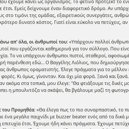
που έχουμε κάνει ως οργανισμός. Το φετινό πρότζεκτ το ε
έτσι. Εμείς δείχνουμε έναν διαφορετικό δρόμο. Αν υπάρχει
ους στο τιμόνι της ομάδας, εξαιρετικούς συνεργάτες, αν
μικρότερο δυνατό κόστος. Γιατί είναι εύκολο να πετύχεις, α
πάνω απ’ όλα, οι άνθρωποί του
: «Υπάρχουν πολλοί άνθρωπο
αυτοί που εργάζονται καθημερινά για τον σύλλογο. Που είνα
τυχία. Το να υπάρχουν άνθρωποι πιστοί, σταθεροί, αφοσιωμ
ικρή παρένθεση εδώ… Ο Βαγγέλης Λιόλιος, που δημιούργησ
ας άνθρωπος οραματιστής. Έλεγε πράγματα για το μέλλον κα
ρές. Κι όμως, γίνονταν. Και όχι μία φορά. Ξανά και ξανά. Κ
ακόμα στα τοπικά, μου έλεγε: "Θα φτιάξουμε τις δικές μα
 μπει η μπουλντόζα να σκάψει, θα βγάλουμε μαζί τη φωτογρ
ct του Προμηθέα
: «Θα έλεγα πως το πιο συναρπαστικό, το π
 ένα μεγάλο παιχνίδι με buzzer beater ενός από τα δικά μ
 η επιτυχία έτσι. Έχουμε ήδη κάνει πράγματα. Έχουμε πετύχ