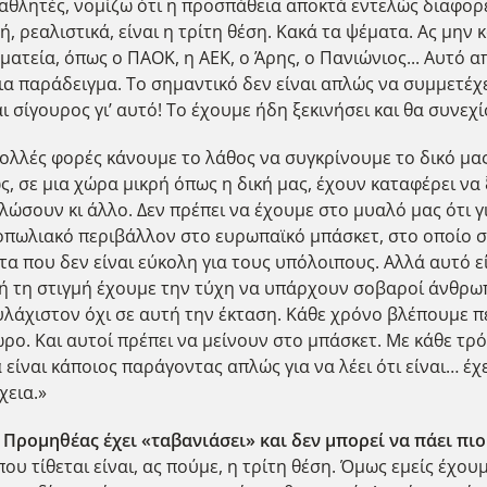
 αθλητές, νομίζω ότι η προσπάθεια αποκτά εντελώς διαφορ
, ρεαλιστικά, είναι η τρίτη θέση. Κακά τα ψέματα. Ας μην 
ματεία, όπως ο ΠΑΟΚ, η ΑΕΚ, ο Άρης, ο Πανιώνιος... Αυτό 
ια παράδειγμα. Το σημαντικό δεν είναι απλώς να συμμετέχε
ι σίγουρος γι’ αυτό! Το έχουμε ήδη ξεκινήσει και θα συνε
Πολλές φορές κάνουμε το λάθος να συγκρίνουμε το δικό μας
ς, σε μια χώρα μικρή όπως η δική μας, έχουν καταφέρει να
ώσουν κι άλλο. Δεν πρέπει να έχουμε στο μυαλό μας ότι γι
νοπωλιακό περιβάλλον στο ευρωπαϊκό μπάσκετ, στο οποίο σ
 που δεν είναι εύκολη για τους υπόλοιπους. Αλλά αυτό ε
ή τη στιγμή έχουμε την τύχη να υπάρχουν σοβαροί άνθρωπ
ουλάχιστον όχι σε αυτή την έκταση. Κάθε χρόνο βλέπουμ
ο. Και αυτοί πρέπει να μείνουν στο μπάσκετ. Με κάθε τρό
 είναι κάποιος παράγοντας απλώς για να λέει ότι είναι… έχ
χεια.»
 Προμηθέας έχει «ταβανιάσει» και δεν μπορεί να πάει πι
ου τίθεται είναι, ας πούμε, η τρίτη θέση. Όμως εμείς έχου