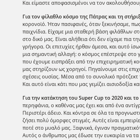
Και είμαστε αποφασισμένοι να τον ακολουθήσουμ
Για τον φίλαθλο κόσμο της Πάτρας και τη στήρ
κορονοϊό. Ήταν πασιφανές, όταν ξεκινήσαμε, πως
παιχνίδια. Είχαμε μια σταθερή βάση φιλάθλων στα
στο δικό μας. Είναι αλήθεια ότι δεν είχαμε πια
γρήγορα. Οι επιτυχίες ήρθαν άμεσα, και αυτό ίσω
μια σημαντική αλλαγή: ο κόσμος επέστρεψε στο γή
που έχουμε εισπράξει από την επιχειρηματική κο
μας στηρίζουν ως χορηγοί. Πηγαίνουμε στις επι
σχέσεις ουσίας. Μέσα από το συνολικό πρότζεκτ 
Και αυτό είναι κάτι που μας γεμίζει αισιοδοξία 
Για την κατάκτηση του Super Cup το 2020 και το
περηφάνια, ο καθένας μας έχει και από ένα αντίγ
Περιστέρι άδειο. Και κόντρα σε όλα τα προγνωστ
ζήσει πολύ όμορφες στιγμές. Αυτές είναι εμπειρίε
ποτέ στο μυαλό μας. Ξαφνικά, έγιναν πραγματικό
Αυτός ο άνθρωπος μας έδωσε την ευκαιρία να τα ζ