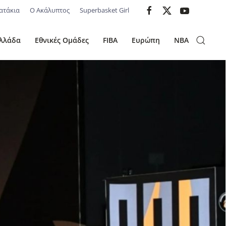
ατάκια
Ο Ακάλυπτος
Superbasket Girl
λλάδα
Εθνικές Ομάδες
FIBA
Ευρώπη
NBA