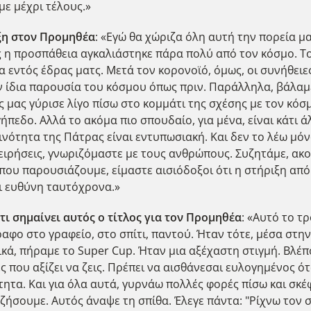
ε μέχρι τέλους.»
ιξη στον Προμηθέα
: «Εγώ θα χώριζα όλη αυτή την πορεία μα
 η προσπάθεια αγκαλιάστηκε πάρα πολύ από τον κόσμο. Το 
 εντός έδρας ματς. Μετά τον κορονοϊό, όμως, οι συνήθειες
 την ίδια παρουσία του κόσμου όπως πριν. Παράλληλα, βάλ
ς μας γύρισε λίγο πίσω στο κομμάτι της σχέσης με τον κόσ
πεδο. Αλλά το ακόμα πιο σπουδαίο, για μένα, είναι κάτι ά
ινότητα της Πάτρας είναι εντυπωσιακή. Και δεν το λέω μόν
χειρήσεις, γνωριζόμαστε με τους ανθρώπους. Συζητάμε, ακ
που παρουσιάζουμε, είμαστε αισιόδοξοι ότι η στήριξη από
και ευθύνη ταυτόχρονα.»
 τι σημαίνει αυτός ο τίτλος για τον Προμηθέα
: «Αυτό το τ
ραφο στο γραφείο, στο σπίτι, παντού. Ήταν τότε, μέσα στην
ικά, πήραμε το Super Cup. Ήταν μια αξέχαστη στιγμή. Βλέ
ς που αξίζει να ζεις. Πρέπει να αισθάνεσαι ευλογημένος όταν
τητα. Και για όλα αυτά, γυρνάω πολλές φορές πίσω και σκέ
ήσουμε. Αυτός άναψε τη σπίθα. Έλεγε πάντα: "Ρίχνω τον σπ