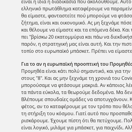
είναι η ίδια η διαδικασία που ακολουθούμε. Αυτό
ελληνικό πρωτάθλημα καταφέρουμε να παραμείνουμ
θα είμαστε, φανταστείτε πού μπορούμε να φτάσου
ζήτημα, είναι και οικονομικό. Ας μη ξεχνάμε πό
και θέλουμε να είμαστε και τα επόμενα δέκα. Και 
πει "βρίσκω 20 εκατομμύρια και πάω να διεκδικήσ
παρόν, η στρατηγική μας είναι αυτή. Και την πισ
τοπίο στο ευρωπαϊκό μπάσκετ. Πρέπει να είμαστε έ
Για το αν η ευρωπαϊκή προοπτική του Προμηθέα
Προμηθέα είναι κάτι πολύ σημαντικό, και για την
στους "8". Και ας μην ξεχνάμε τη χρονιά του Co
μπορούσαμε να φτάσουμε μακριά. Αν κάποιος λέει
τα πάντα εύκολα, τα θεωρούμε δεδομένα. Μα δεν ε
Βλέπουμε σπουδαίες ομάδες να αποτυγχάνουν. Κι ε
φέτος, αν το καταφέρουμε με τον τρόπο που θέλου
τη στήριξη του κόσμου. Γιατί αυτό που προσπαθο
ρισκάρουμε. Έχουμε πίστη ότι θα πετύχουμε. Πολ
είναι λογικό, μιλάμε για μπάσκετ, για παιχνίδι. 