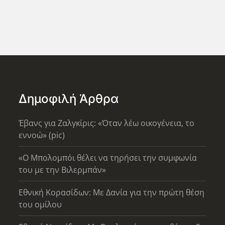
Δημοφιλή Άρθρα
Έβανς για Ζαλγκίρις: «Όταν λέω οικογένεια, το
εννοώ» (pic)
«Ο Μπολομπόι θέλει να τηρήσει την συμφωνία
του με την Βιλερμπάν»
Εθνική Κορασίδων: Με Δανία για την πρώτη θέση
του ομίλου