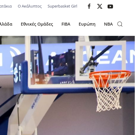
ατάκια
Ο Ακάλυπτος
Superbasket Girl
λλάδα
Εθνικές Ομάδες
FIBA
Ευρώπη
NBA