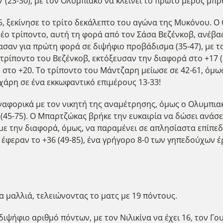
(23-30), με τον Ολυμπιακό να κλείνει το πρώτο μέρος μπρο
5, ξεκίνησε το τρίτο δεκάλεπτο του αγώνα της Μυκόνου. Ο
 νέο τρίποντο, αυτή τη φορά από τον Σάσα Βεζένκοβ, ανέβα
ασαν για πρώτη φορά σε διψήφιο προβάδισμα (35-47), με τ
τρίποντο του Βεζένκοβ, εκτόξευσαν την διαφορά στο +17 (3
στο +20. Το τρίποντο του Μάντζαρη μείωσε σε 42-61, όμως
 χάρη σε ένα εκκωφαντικό επιμέρους 13-33!
ναφορικά με τον νικητή της αναμέτρησης, όμως ο Ολυμπιακ
0 (45-75). Ο Μπαρτζώκας βρήκε την ευκαιρία να δώσει ανάσ
ε την διαφορά, όμως, να παραμένει σε απλησίαστα επίπεδ
 έφεραν το +36 (49-85), ένα γρήγορο 8-0 των γηπεδούχων έρ
α μαλλιά, τελειώνοντας το ματς με 19 πόντους.
ιψήφιο αριθμό πόντων, με τον Νιλικίνα να έχει 16, τον Γο