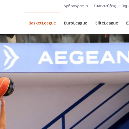
Αρθρογραφία
Συνεντεύξεις
Βημ
BasketLeague
EuroLeague
EliteLeague
Ε