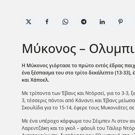
Μύκονος – Ολυμπι
Η Μύκονος γιόρτασε το πρώτο εντός έδρας παιχν
ένα ξέσπασμα του στο τρίτο δεκάλεπτο (13-33), 
και Χάποελ.
Με τρίποντα των Έβανς και Ντόρσεϊ, για το 3-3,
3, τέσσερις πόντοι από Κάναντι και Έβανς μείωσαν
Σκουλίδα για το 15-14, έφερε τους Μυκονιάτες σ
Με ένα υπέροχο κάρφωμα του Σέιμπεν Λι στον αιφ
Λαρεντζάκη και το γκολ – φάουλ του Τάιλερ Ντόρ