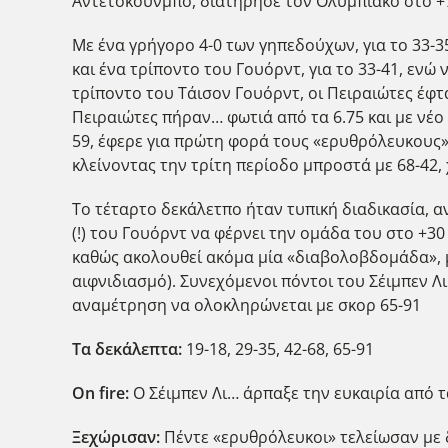
Αντετοκούνμπο, διατήρησε τον Ολυμπιακό στο +7 
Με ένα γρήγορο 4-0 των γηπεδούχων, για το 33-3
και ένα τρίποντο του Γουόρντ, για το 33-41, ενώ
τρίποντο του Τάισον Γουόρντ, οι Πειραιώτες έφτ
Πειραιώτες πήραν… φωτιά από τα 6.75 και με νέο 
59, έφερε για πρώτη φορά τους «ερυθρόλευκους» 
κλείνοντας την τρίτη περίοδο μπροστά με 68-42,
Το τέταρτο δεκάλετπο ήταν τυπική διαδικασία, α
(!) του Γουόρντ να φέρνει την ομάδα του στο +3
καθώς ακολουθεί ακόμα μία «διαβολοβδομάδα», μ
αιφνιδιασμό). Συνεχόμενοι πόντοι του Σέιμπεν Λι
αναμέτρηση να ολοκληρώνεται με σκορ 65-91
Τα δεκάλεπτα:
19-18, 29-35, 42-68, 65-91
Ο
n
fire
:
Ο Σέιμπεν Λι… άρπαξε την ευκαιρία από τ
Ξεχώρισαν:
Πέντε «ερυθρόλευκοι» τελείωσαν με δ