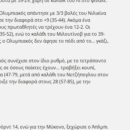
στά με 35-29, χάρη σε καλάθι του Λι στο φινάλε.
 Ολυμπιακός απάντησε με 3/3 βολές του Νιλικίνα
σε την διαφορά στο +9 (35-44). Ακόμα ένα
ους πρωταθλητές να τρέχουν ένα 12-2. Οι
5-52), ενώ το καλάθι του Μιλουτίνοβ για το 39-
 ο Ολυμπιακός δεν άφησε το πόδι από το… γκάζι,
ός συνέχισε στον ίδιο ρυθμό, με το τετράποντο
ες σε όσους παίκτες έχουν… τραβήξει κουπί,
α (47-79, μετά από καλάθι του Νετζήπογλου στον
ιξε την διαφορά στους 28 (57-85), με την
υόρντ 14, ενώ για την Μύκονο, ξεχώρισε ο Άπλμπι