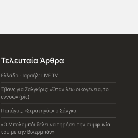
Τελευταία Άρθρα
Ελλάδα - Ισραήλ: LIVE TV
Έβανς για Ζαλγκίρις: «Όταν λέω οικογένεια, το
εννοώ» (pic)
Παπάγος: «Στρατηγός» ο Σάνγκα
«Ο Μπολομπόι θέλει να τηρήσει την συμφωνία
του με την Βιλερμπάν»