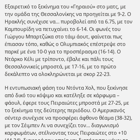
Εξαιρετικό το ξεκίνημα του «Γηραιού» στο ματς, με
την ομάδα της Θεσσαλονίκης να προηγείται με 9-2. Ο
Ηρακλής συνέχισε να… πυροβολεί από τα 6.75, με τον
Καμπουρίδη να πετυχαίνει το 6-14. Οι φωνές του
Γιώργου Μπαρτζώκα στο τάιμ άουτ, φαίνεται πως
έπιασαν τόπο, καθώς ο Ολυμπιακός επέστρεψε στο
παρκέ με ένα 10-0 για το προσπέρασμα (16-14). Ο
Ντάρκο Κέλι με τρίποντο, έβαλε και πάλι τους
Θεσσαλονικείς μπροστά, με 17-16, με το πρώτο
δεκάλεπτο να ολοκληρώνεται με σκορ 22-23.
Η εντυπωσιακή φάση του Ντόντα Χολ, που ξεκίνησε
από δικό του κόψιμο και κατέληξε σε κάρφωμα –
φάουλ, έφερε τους Πειραιώτες μπροστά με 27-25, με
το ξεκίνημα της δεύτερης περιόδου. Ο Αμερικανός
σέντερ συνέχισε να προσφέρει άφθονο θέαμα (38-32),
με τον Σέιμπεν Λι να συνεχίζει τον… διαγωνισμό
καρφωμάτων, στέλνοντας τους Πειραιώτες στο +10