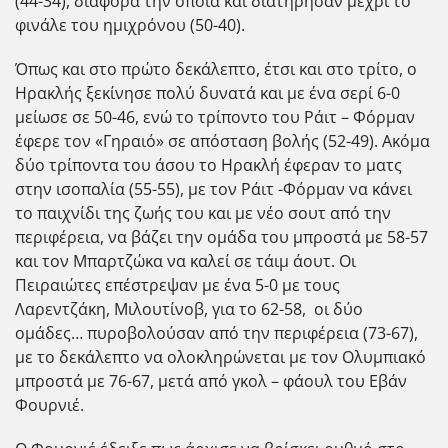
(44-34), διαφορά την οποία και διατήρησαν μέχρι το
φινάλε του ημιχρόνου (50-40).
Όπως και στο πρώτο δεκάλεπτο, έτσι και στο τρίτο, ο
Ηρακλής ξεκίνησε πολύ δυνατά και με ένα σερί 6-0
μείωσε σε 50-46, ενώ το τρίποντο του Ράιτ – Φόρμαν
έφερε τον «Γηραιό» σε απόσταση βολής (52-49). Ακόμα
δύο τρίποντα του άσου το Ηρακλή έφεραν το ματς
στην ισοπαλία (55-55), με τον Ράιτ -Φόρμαν να κάνει
το παιχνίδι της ζωής του και με νέο σουτ από την
περιφέρεια, να βάζει την ομάδα του μπροστά με 58-57
και τον Μπαρτζώκα να καλεί σε τάιμ άουτ. Οι
Πειραιώτες επέστρεψαν με ένα 5-0 με τους
Λαρεντζάκη, Μιλουτίνοβ, για το 62-58, οι δύο
ομάδες… πυροβολούσαν από την περιφέρεια (73-67),
με το δεκάλεπτο να ολοκληρώνεται με τον Ολυμπιακό
μπροστά με 76-67, μετά από γκολ – φάουλ του Εβάν
Φουρνιέ.