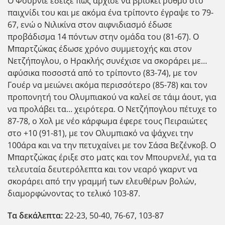
Ο Φουρνιέ έδειξε πως άρχισε να βρίσκει ρυθμό στο
παιχνίδι του και με ακόμα ένα τρίποντο έγραψε το 79-
67, ενώ ο Νιλικίνα στον αιφνιδιασμό έδωσε
προβάδισμα 14 πόντων στην ομάδα του (81-67). Ο
Μπαρτζώκας έδωσε χρόνο συμμετοχής και στον
Νετζήπογλου, ο Ηρακλής συνέχισε να σκοράρει με…
αφύσικα ποσοστά από το τρίποντο (83-74), με τον
Γουέρ να μειώνει ακόμα περισσότερο (85-78) και τον
προπονητή του Ολυμπιακού να καλεί σε τάιμ άουτ, για
να προλάβει τα… χειρότερα. Ο Νετζήπογλου πέτυχε το
87-78, ο Χολ με νέο κάρφωμα έφερε τους Πειραιώτες
στο +10 (91-81), με τον Ολυμπιακό να ψάχνει την
100άρα και να την πετυχαίνει με τον Σάσα Βεζένκοβ. Ο
Μπαρτζώκας έριξε στο ματς και τον Μπουρνελέ, για τα
τελευταία δευτερόλεπτα και τον νεαρό γκαρντ να
σκοράρει από την γραμμή των ελευθέρων βολών,
διαμορφώνοντας το τελικό 103-87.
Τα δεκάλεπτα:
22-23, 50-40, 76-67, 103-87