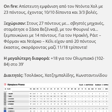
Ο
n
fire
:
Απίστευτη εμφάνιση από τον Ντόντα Χολ με
23 πόντους, έχοντας 10/10 δίποντα και 3/3 βολές.
Ξεχώρισαν:
Στους 27 πόντους με… σβηστές μηχανές,
σταμάτησε ο Σάσα Βεζένκοβ, με τον Φουρνιέ να…
ξεμπουκώνει με 14 πόντους. Για τον Ηρακλή, Ράιτ –
Φόρμαν και Ντάρκο – Κέλι είχαν από 20 πόντους
έκαστος, σκοράροντας μαζί 11/18 τρίποντα!
Η μεγαλύτερη διαφορά:
+18 για τον Ολυμπιακό (102-
84) στο 39’
Διαιτητές:
Τσολάκος, Χατζημπαλίδης, Κωνσταντινίδου