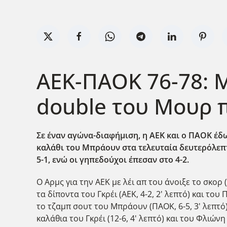
ΑΕΚ-ΠΑΟΚ 76-78: 
double του Μουρ 
Σε έναν αγώνα-διαφήμιση, η ΑΕΚ και ο ΠΑΟΚ έδω
καλάθι του Μπράουν στα τελευταία δευτερόλεπτ
5-1, ενώ οι γηπεδούχοι έπεσαν στο 4-2.
Ο Αρμς για την ΑΕΚ με λέι απ του άνοιξε το σκορ (
τα δίποντα του Γκρέι (ΑΕΚ, 4-2, 2' λεπτό) και του
το τζαμπ σουτ του Μπράουν (ΠΑΟΚ, 6-5, 3' λεπτό)
καλάθια του Γκρέι (12-6, 4' λεπτό) και του Φλιώ