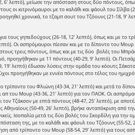
12, 6' λεπτό), μείωσε την απόσταση στους δύο πόντους, όπως
τους οι κιτρινόμαυροι με το καλάθι και φάουλ του Σίλβα (21-
προηγηθεί χρονικά, το τζαμπ σουτ του Τζόουνς (21-18, 9' λ
ια τους γηπεδούχους (26-18, 12' λεπτό), όπως και με το τρί
επτό). Οι ασπρόμαυροι πίεσαν και με το δίποντο του Μουρ (
 στους τρεις πόντους, όπως και με τις δύο βολές του Μπράου
ό, προηγήθηκαν με 11 πόντους (40-29, 9' λεπτό). Οι Πετσάρ
40-29, 19' λεπτό) έδωσαν λύσεις στην ομάδα του κόουτς Σάκο
δούχοι προηγήθηκαν με εννέα πόντους στο τέλος του ημιχρό
τρίποντο του Φλιώνη (43-34, 21' λεπτό) και μετά το δίπον
λέι απ του Μουρ (43-36, 21' λεπτό) για τον ΠΑΟΚ. Οι ασπρό
αι τον Τζάκσον με επτά πόντους (48-47, 25' λεπτό), με απ
ς Αθηναίους (50-49, 26' λεπτό), βρήκε ανταπόκριση από την 
ικείς. Ισοπαλία μετά τις δύο βολές του Σκορδίλη για την ο
όσταση της, με το καλάθι και φάουλ του Τζόουνς (55-52, 2
τηση από τρίποντο του Μουρ (58-54, 29' λεπτό) για τους 