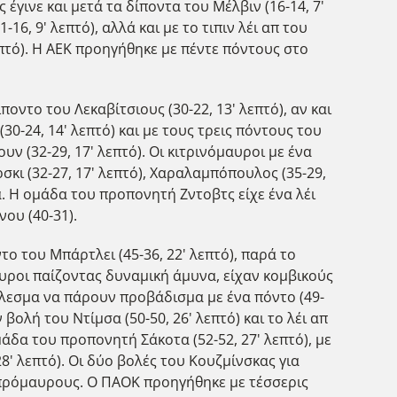
 έγινε και μετά τα δίποντα του Μέλβιν (16-14, 7'
16, 9' λεπτό), αλλά και με το τιπιν λέι απ του
επτό). Η ΑΕΚ προηγήθηκε με πέντε πόντους στο
ποντο του Λεκαβίτσιους (30-22, 13' λεπτό), αν και
30-24, 14' λεπτό) και με τους τρεις πόντους του
ν (32-29, 17' λεπτό). Οι κιτρινόμαυροι με ένα
σκι (32-27, 17' λεπτό), Χαραλαμπόπουλος (35-29,
τα. Η ομάδα του προπονητή Ζντοβτς είχε ένα λέι
νου (40-31).
το του Μπάρτλει (45-36, 22' λεπτό), παρά το
μαυροι παίζοντας δυναμική άμυνα, είχαν κομβικούς
οτέλεσμα να πάρουν προβάδισμα με ένα πόντο (49-
βολή του Ντίμσα (50-50, 26' λεπτό) και το λέι απ
μάδα του προπονητή Σάκοτα (52-52, 27' λεπτό), με
8' λεπτό). Οι δύο βολές του Κουζμίνσκας για
ασπρόμαυρους. Ο ΠΑΟΚ προηγήθηκε με τέσσερις