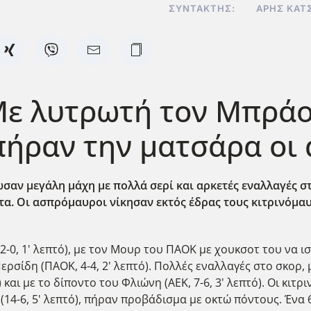
ΣΥΝΤΆΚΤΗΣ:
ΆΡΗΣ ΚΑΤ
Με λυτρωτή τον Μπράο
πήραν την ματσάρα οι
σαν μεγάλη μάχη με πολλά σερί και αρκετές εναλλαγές στ
α. Οι ασπρόμαυροι νίκησαν εκτός έδρας τους κιτρινόμαυρ
2-0, 1' λεπτό), με τον Μουρ του ΠΑΟΚ με χουκσοτ του να ισο
 Περσίδη (ΠΑΟΚ, 4-4, 2' λεπτό). Πολλές εναλλαγές στο σκορ, 
 και με το δίποντο του Φλιώνη (ΑΕΚ, 7-6, 3' λεπτό). Οι κι
νη (14-6, 5' λεπτό), πήραν προβάδισμα με οκτώ πόντους. Έν