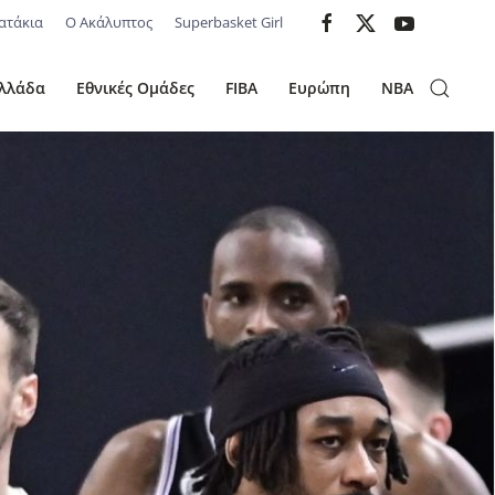
ατάκια
Ο Ακάλυπτος
Superbasket Girl
λλάδα
Εθνικές Ομάδες
FIBA
Ευρώπη
NBA