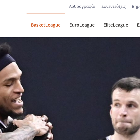
Αρθρογραφία
Συνεντεύξεις
Βημ
BasketLeague
EuroLeague
EliteLeague
Ε