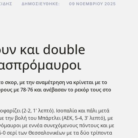
ΣΊΔΗΣ
ΔΗΜΟΣΙΕΎΘΗΚΕ:
09 ΝΟΕΜΒΡΊΟΥ 2025
υν και double
 ασπρόμαυροι
ο σκορ, με την αναμέτρηση να κρίνεται με το
ους με 78-76 και ανέβασαν το ρεκόρ τους στο
φαρίζει (2-2, 1' λεπτό). Ισοπαλία και πάλι μετά
με την βολή του Μπάρτλει (ΑΕΚ, 5-4, 3' λεπτό), με
τρινόμαυροι με εννέα συνεχόμενους πόντους και με
α 6-0 σερί των Θεσσαλονικέων με τα δύο τρίποντα