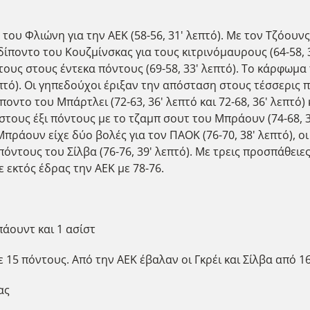
ου Φλιώνη για την ΑΕΚ (58-56, 31' λεπτό). Με τον Τζόουνς
 δίποντο του Κουζμίνσκας για τους κιτρινόμαυρους (64-58, 
υς στους έντεκα πόντους (69-58, 33' λεπτό). Το κάρφωμα το
πτό). Οι γηπεδούχοι έριξαν την απόσταση στους τέσσερις πό
ίποντο του Μπάρτλει (72-63, 36' λεπτό και 72-68, 36' λεπτό) κ
τους έξι πόντους με το τζαμπ σουτ του Μπράουν (74-68, 37
 Μπράουν είχε δύο βολές για τον ΠΑΟΚ (76-70, 38' λεπτό), 
 πόντους του Σίλβα (76-76, 39' λεπτό). Με τρεις προσπάθειε
ε εκτός έδρας την ΑΕΚ με 78-76.
πάουντ και 1 ασίστ
15 πόντους. Από την ΑΕΚ έβαλαν οι Γκρέι και Σίλβα από 16
ας