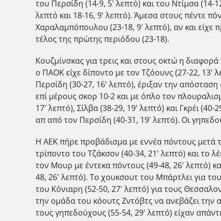
του Περσίδη (14-9, 5' λεπτό) και του Ντίμσα (14-
λεπτό και 18-16, 9' λεπτό). Άμεσα στους πέντε πόν
Χαραλαμπόπουλου (23-18, 9' λεπτό), αν και είχε 
τέλος της πρώτης περιόδου (23-18).
Κουζμίνσκας για τρεις και στους οκτώ η διαφορά γ
ο ΠΑΟΚ είχε δίποντο με τον Τζόουνς (27-22, 13' λ
Περσίδη (30-27, 16' λεπτό), έριξαν την απόσταση
επί μέρους σκορ 10-2 και με όπλο τον πλουραλισμ
17' λεπτό), Σίλβα (38-29, 19' λεπτό) και Γκρέι (
απ από τον Περσίδη (40-31, 19' λεπτό). Οι γηπε
Η ΑΕΚ πήρε προβάδισμα με εννέα πόντους μετά το 
τρίποντο του Τζάκσον (40-34, 21' λεπτό) και το 
τον Μουρ με έντεκα πόντους (49-48, 26' λεπτό) κ
48, 26' λεπτό). Το χουκσουτ του Μπάρτλει για του
του Κόνιαρη (52-50, 27' λεπτό) για τους Θεσσαλον
την ομάδα του κόουτς Ζντόβτς να ανεβάζει την απ
τους γηπεδούχους (55-54, 29' λεπτό) είχαν απάν