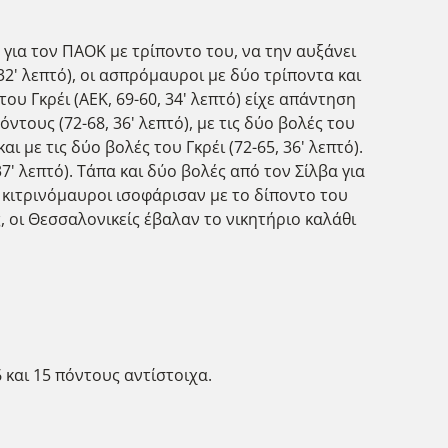
 για τον ΠΑΟΚ με τρίποντο του, να την αυξάνει
32' λεπτό), οι ασπρόμαυροι με δύο τρίποντα και
υ Γκρέι (ΑΕΚ, 69-60, 34' λεπτό) είχε απάντηση
ντους (72-68, 36' λεπτό), με τις δύο βολές του
αι με τις δύο βολές του Γκρέι (72-65, 36' λεπτό).
' λεπτό). Τάπα και δύο βολές από τον Σίλβα για
οι κιτρινόμαυροι ισοφάρισαν με το δίποντο του
ς, οι Θεσσαλονικείς έβαλαν το νικητήριο καλάθι
 και 15 πόντους αντίστοιχα.