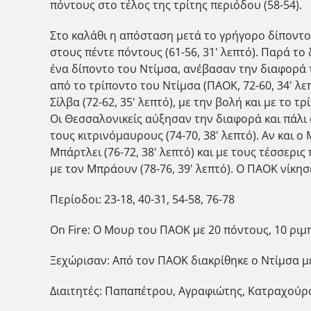
πόντους στο τέλος της τρίτης περιόδου (58-54).
Στο καλάθι η απόσταση μετά το γρήγορο δίποντο τ
στους πέντε πόντους (61-56, 31' λεπτό). Παρά το
ένα δίποντο του Ντίμσα, ανέβασαν την διαφορά το
από το τρίποντο του Ντίμσα (ΠΑΟΚ, 72-60, 34' λε
Σίλβα (72-62, 35' λεπτό), με την βολή και με το τρ
Οι Θεσσαλονικείς αύξησαν την διαφορά και πάλι σ
τους κιτρινόμαυρους (74-70, 38' λεπτό). Αν και ο
Μπάρτλει (76-72, 38' λεπτό) και με τους τέσσερις
με τον Μπράουν (78-76, 39' λεπτό). Ο ΠΑΟΚ νίκησ
Περίοδοι: 23-18, 40-31, 54-58, 76-78
On Fire: Ο Μουρ του ΠΑΟΚ με 20 πόντους, 10 ριμ
Ξεχώρισαν: Από τον ΠΑΟΚ διακρίθηκε ο Ντίμσα με 
Διαιτητές: Παπαπέτρου, Αγραφιώτης, Κατραχούρ