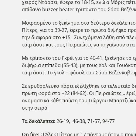
χειρός Ντόρσεϊ, έφερε το 18-15, ενώ ο Μόρις πέ
απίθανο buzzer beater τρίποντο του Σάσα Βεζένκ
Μοιρασμένο το ξεκίνημα στο δεύτερο δεκάλεπτο,
Πίτερς, για το 39-27, έφερε το πρώτο διψήφιο π
την διαφορά στο +15. Συνεχόμενα λάθη από πλευ
τάιμ άουτ και τους Πειραιώτες να πηγαίνουν στα
Με τρίποντο του Γκρέι για το 46-41, ξεκίνησε τ
διψήφια επίπεδα (55-43), με τους Χολ και Γουόκα
τάιμ άουτ. Το γκολ – φάουλ του Σάσα Βεζένκοβ έ
Σε ερυθρόλευκο πάρτι εξελίχθηκε το τελευταίο δ
πρώτη φορά στο +22 (84-62). Οι Πειραιώτες… έριξ
ονομαστικά κάθε παίκτη του Γιώργου Μπαρτζώκα κ
στην σειρά.
Τα δεκάλεπτα:
26-19, 46-38, 71-57, 94-77
Ο
n
fire
:
Ο Άλεκ Πίτερς με 17 πόντους ήταν ο πρώ