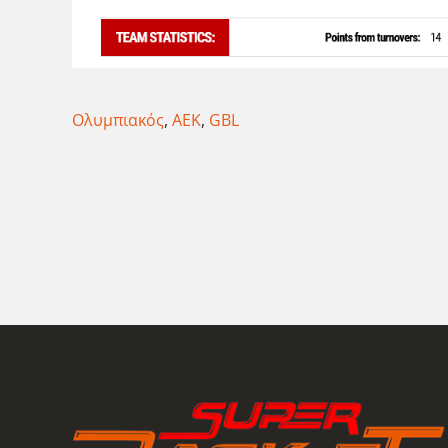
Ολυμπιακός
,
ΑΕΚ
,
GBL