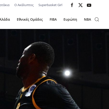
ατάκια
Ο Ακάλυπτος
Superbasket Girl
λλάδα
Εθνικές Ομάδες
FIBA
Ευρώπη
NBA