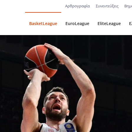
Αρθρογραφία
Συνεντεύξεις
Βημ
BasketLeague
EuroLeague
EliteLeague
Ε