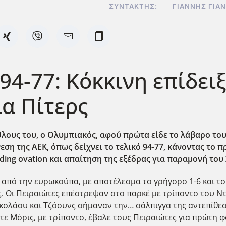
ΣΥΝΤΆΚΤΗΣ:
ΓΙΆΝΝΗΣ ΓΙΑ
94-77: Κόκκινη επίδει
ια Πίτερς
άθλους του, ο Ολυμπιακός, αφού πρώτα είδε το λάβαρο το
εση της ΑΕΚ, όπως δείχνει το τελικό 94-77, κάνοντας το 
ding
ovation
και απαίτηση της εξέδρας για παραμονή του 
 από την ευρωκούπα, με αποτέλεσμα το γρήγορο 1-6 και τ
Οι Πειραιώτες επέστρεψαν στο παρκέ με τρίποντο του Ντόρ
ικολάου και Τζόουνς σήμαναν την… σάλπιγγα της αντεπίθεσ
όντε Μόρις, με τρίποντο, έβαλε τους Πειραιώτες για πρώτη 