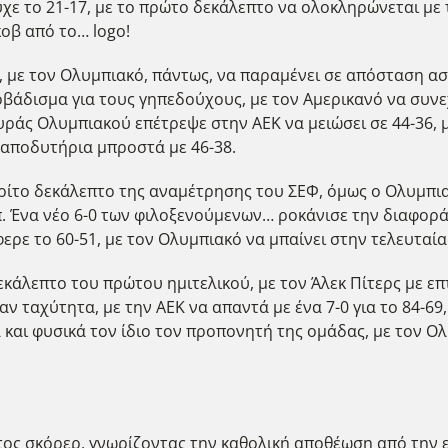
τυχε το 21-17, με το πρώτο δεκάλεπτο να ολοκληρώνεται με
οβ από το… logo!
 με τον Ολυμπιακό, πάντως, να παραμένει σε απόσταση ασφ
ροβάδισμα για τους γηπεδούχους, με τον Αμερικανό να συνε
ράς Ολυμπιακού επέτρεψε στην ΑΕΚ να μειώσει σε 44-36, 
 αποδυτήρια μπροστά με 46-38.
ο τρίτο δεκάλεπτο της αναμέτρησης του ΣΕΦ, όμως ο Ολυμπι
π. Ένα νέο 6-0 των φιλοξενούμενων… ροκάνισε την διαφορά 
φερε το 60-51, με τον Ολυμπιακό να μπαίνει στην τελευταί
εκάλεπτο του πρώτου ημιτελικού, με τον Άλεκ Πίτερς με επ
αν ταχύτητα, με την ΑΕΚ να απαντά με ένα 7-0 για το 84-6
αι φυσικά τον ίδιο τον προπονητή της ομάδας, με τον Ολυ
τος σκόρερ, γνωρίζοντας την καθολική αποθέωση από την 