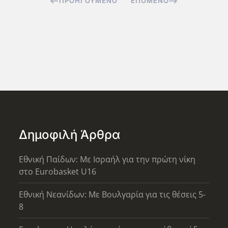
ΠΡΟΗΓΟΎΜΕΝΟ
ΕΠΌΜΕΝΟ
Δημοφιλή Άρθρα
Εθνική Παίδων: Με Ισραήλ για την πρώτη νίκη
στο Eurobasket U16
Εθνική Νεανίδων: Με Βουλγαρία για τις θέσεις 5-
8