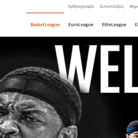
Αρθρογραφία
Συνεντεύξεις
Βημ
BasketLeague
EuroLeague
EliteLeague
Ε