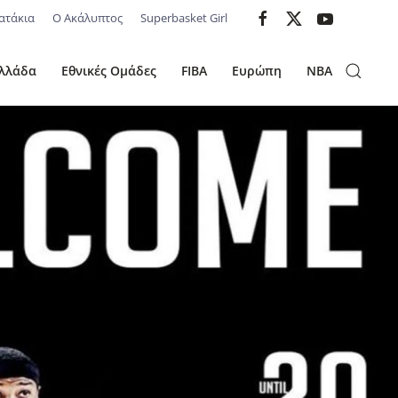
ατάκια
Ο Ακάλυπτος
Superbasket Girl
λλάδα
Εθνικές Ομάδες
FIBA
Ευρώπη
NBA