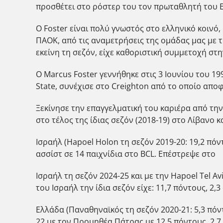
προσθέτει στο ρόστερ του τον πρωταθλητή του Eu
Ο Foster είναι πολύ γνωστός στο ελληνικό κοινό
ΠΑΟΚ, από τις αναμετρήσεις της ομάδας μας με τη
εκείνη τη σεζόν, είχε καθοριστική συμμετοχή στ
Ο Marcus Foster γεννήθηκε στις 3 Ιουνίου του 19
State, συνέχισε στο Creighton από το οποίο αποφο
Ξεκίνησε την επαγγελματική του καριέρα από την 
στο τέλος της ίδιας σεζόν (2018-19) στο Λίβανο 
Ισραήλ (Hapoel Holon τη σεζόν 2019-20: 19,2 πόντ
ασσίστ σε 14 παιχνίδια στο BCL. Επέστρεψε στο
Ισραήλ τη σεζόν 2024-25 και με την Hapoel Tel A
του Ισραήλ την ίδια σεζόν είχε: 11,7 πόντους, 2,3
Ελλάδα (Παναθηναϊκός τη σεζόν 2020-21: 5,3 πόντ
22 με τον Προμηθέα Πάτρας με 12,5 πόντους, 2,7 