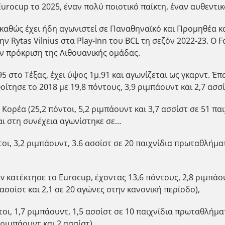
rocup το 2025, έναν πολύ ποιοτικό παίκτη, έναν αυθεντικ
, καθώς έχει ήδη αγωνιστεί σε Παναθηναϊκό και Προμηθέα 
ν Rytas Vilnius στα Play-Inn του BCL τη σεζόν 2022-23. Ο
ην πρόκριση της Λιθουανικής ομάδας.
95 στο Τέξας, έχει ύψος 1μ.91 και αγωνίζεται ως γκαρντ. Έ
ίτησε το 2018 με 19,8 πόντους, 3,9 ριμπάουντ και 2,7 ασσί
Κορέα (25,2 πόντοι, 5,2 ριμπάουντ και 3,7 ασσίστ σε 51 πα
και στη συνέχεια αγωνίστηκε σε…
οι, 3,2 ριμπάουντ, 3.6 ασσίστ σε 20 παιχνίδια πρωταθλήματο
viv κατέκτησε το Εurocup, έχοντας 13,6 πόντους, 2,8 ριμπά
 ασσίστ και 2,1 σε 20 αγώνες στην κανονική περίοδο),
οι, 1,7 ριμπάουντ, 1,5 ασσίστ σε 10 παιχνίδια πρωταθλήματ
ριμπάουντ και 2 ασσίστ),