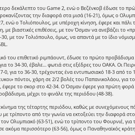
εύτερο δεκάλεπτο του Game 2, ενώ ο Βεζένκοβ έδωσε το πρ
οκανίζοντας την διαφορά στα μισά (16-21), όμως ο Ολυμπι
-27, ενώ ο Τολιόπουλος, με υπέροχη κίνηση, έφερε και πάλι
 με βιαστικές επιθέσεις, με τον Όσμαν να ανεβάζει το «πρ
-30, με τον Τολιόπουλο, όμως, να απαντά με το ίδιο νόμισ
GBL.
κό του επιθετικό ριμπάουντ, έδωσε το πρώτο προβάδισμα σ
 για το 34-30, έβαλε… φωτιά στις εξέδρες του ΟΑΚΑ. Οι Πε
7-0, για το 36-30, τρέχοντας ένα εντυπωσιακό 18-3 από το
ευκοι» πόντοι, χάρη σε 2/2 βολές του Παπανικολάου, για τ
ς, έφερε το σκορ στο 42-34. Ο Όσμαν έφερε για πρώτη φορά
οβάδισμα, μέχρι το φινάλε της περιόδου (48-38).
 ξεκίνημα της τέταρτης περιόδου, καθώς με συνεχόμενους π
 με τρίποντο από την γωνία να εκτοξεύει την διαφορά στο 
ον Ολυμπιακό (63-51), ενώ το τρίποντο του Φουρνιέ, για 
ωσε ακόμα περισσότερο (63-56), όμως ο Παναθηναϊκός κράτ