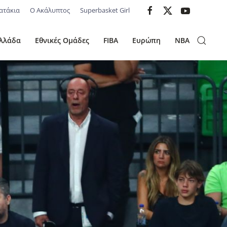
ατάκια
Ο Ακάλυπτος
Superbasket Girl
λλάδα
Εθνικές Ομάδες
FIBA
Ευρώπη
NBA