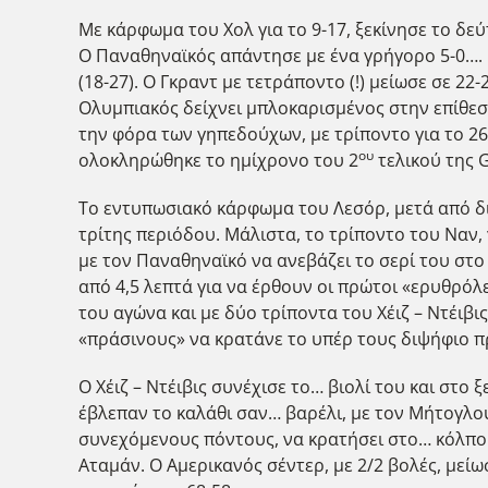
Με κάρφωμα του Χολ για το 9-17, ξεκίνησε το δ
Ο Παναθηναϊκός απάντησε με ένα γρήγορο 5-0…. ρ
(18-27). Ο Γκραντ με τετράποντο (!) μείωσε σε 22
Ολυμπιακός δείχνει μπλοκαρισμένος στην επίθεση,
την φόρα των γηπεδούχων, με τρίποντο για το 26
ου
ολοκληρώθηκε το ημίχρονο του 2
τελικού της 
Το εντυπωσιακό κάρφωμα του Λεσόρ, μετά από δι
τρίτης περιόδου. Μάλιστα, το τρίποντο του Ναν,
με τον Παναθηναϊκό να ανεβάζει το σερί του στο 
από 4,5 λεπτά για να έρθουν οι πρώτοι «ερυθρόλ
του αγώνα και με δύο τρίποντα του Χέιζ – Ντέιβι
«πράσινους» να κρατάνε το υπέρ τους διψήφιο πρ
Ο Χέιζ – Ντέιβις συνέχισε το… βιολί του και στο
έβλεπαν το καλάθι σαν… βαρέλι, με τον Μήτογλου
συνεχόμενους πόντους, να κρατήσει στο… κόλπο τ
Αταμάν. Ο Αμερικανός σέντερ, με 2/2 βολές, μεί