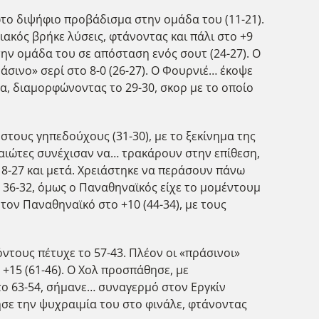
ώτο διψήφιο προβάδισμα στην ομάδα του (11-21).
ακός βρήκε λύσεις, φτάνοντας και πάλι στο +9
 την ομάδα του σε απόσταση ενός σουτ (24-27). Ο
άσινο» σερί στο 8-0 (26-27). Ο Φουρνιέ… έκοψε
μα, διαμορφώνοντας το 29-30, σκορ με το οποίο
τους γηπεδούχους (31-30), με το ξεκίνημα της
ιραιώτες συνέχισαν να… τρακάρουν στην επίθεση,
 18-27 και μετά. Χρειάστηκε να περάσουν πάνω
ο 36-32, όμως ο Παναθηναϊκός είχε το μομέντουμ
 τον Παναθηναϊκό στο +10 (44-34), με τους
όντους πέτυχε το 57-43. Πλέον οι «πράσινοι»
+15 (61-46). Ο Χολ προσπάθησε, με
το 63-54, σήμανε… συναγερμό στον Εργκίν
ησε την ψυχραιμία του στο φινάλε, φτάνοντας