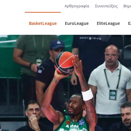
Αρθρογραφία
Συνεντεύξεις
Βημ
BasketLeague
EuroLeague
EliteLeague
Ε