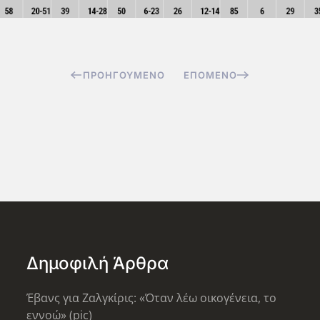
ΠΡΟΗΓΟΎΜΕΝΟ
ΕΠΌΜΕΝΟ
Δημοφιλή Άρθρα
Έβανς για Ζαλγκίρις: «Όταν λέω οικογένεια, το
εννοώ» (pic)