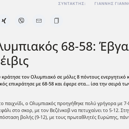
ΣΥΝΤΆΚΤΗΣ:
ΓΙΆΝΝΗΣ ΓΙΑΝ
υμπιακός 68-58: Έβγα
έιβις
κράτησε τον Ολυμπιακό σε μόλις 8 πόντους ενεργητικό και
κός επικράτησε με 68-58 και έφερε στα… ίσα την σειρά τω
ο παιχνίδι, ο Ολυμπιακός προηγήθηκε πολύ γρήγορα με 7-0
φάλι στο σκορ, με τον Βεζένκοβ να πετυχαίνει το 5-12. Στην
 απόσταση βολής (9-12), με τους πρωταθλητές Ευρώπης, πά