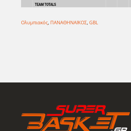
Ολυμπιακός
,
ΠΑΝΑΘΗΝΑΪΚΟΣ
,
GBL