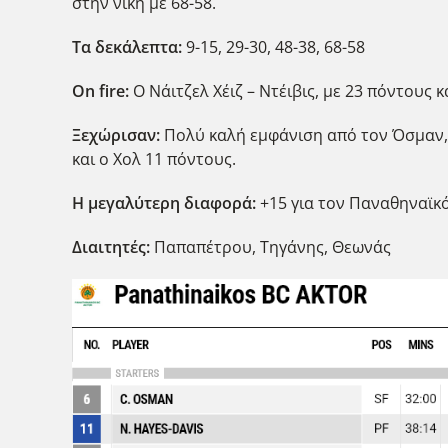
στην νίκη με 68-58.
Τα δεκάλεπτα:
9-15, 29-30, 48-38, 68-58
Ο
n
fire
:
Ο Νάιτζελ Χέιζ – Ντέιβις, με 23 πόντους κ
Ξεχώρισαν:
Πολύ καλή εμφάνιση από τον Όσμαν, 
και ο Χολ 11 πόντους.
Η μεγαλύτερη διαφορά:
+15 για τον Παναθηναϊκό 
Διαιτητές:
Παπαπέτρου, Τηγάνης, Θεωνάς