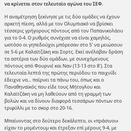
να κρίνεται στον τελευταίο αγώνα του ΣΕΦ.
Η αναμέτρηση ξεκίνησε με τις δύο ομάδες να έχουν
αρκετή πίεση, αλλά με τον Ολυμπιακό να βρίσκει
τέσσερις γρήγορους πόντους από τον Παπανικολάου
για το 0-4. Ο ρυθμός συνέχισε να είναι χαμηλός,
ωστόσο οι γηπεδούχοι μπόρεσαν στο 5' να μειώσουν
σε 5-6 με Καλαϊτζάκη και Σορτς. Εκεί ανέλαβαν δράση
τα αστέρια των δύο ομάδων, με συνεχόμενους
πόντους από Φουρνιέ και Ναν (13-13 στο 8'). Στα
τελευταία λεπτά της πρώτης περιόδου το παιχνίδι
έδειχνε να... παίρνει τα πάνω του, όπως και ο
Παναθηναϊκός που είδε τους Μήτογλου και
Καλαϊτζάκη να μη λαθεύουν από τη γραμμή των
βολών και να δίνουν διαφορά τεσσάρων πόντων στο
τριφύλλι με το σκορ στο 20-16.
Μπαίνοντας στο δεύτερο δεκάλεπτο, οι «πράσινοι»
είχαν το μομέντουμ και έτρεξαν επί μέρους 9-4, με