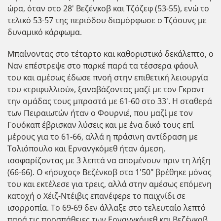
ώρα, όταν στο 28' Βεζένκοβ και Τζόζεφ (53-55), ενώ το
τελικό 53-57 της περιόδου διαμόρφωσε ο Τζόουνς με
δυναμικό κάρφωμα.
Μπαίνοντας στο τέταρτο και καθοριστικό δεκάλεπτο, ο
Ναν επέστρεψε στο παρκέ παρά τα τέσσερα φάουλ
του και αμέσως έδωσε πνοή στην επιθετική λειουργία
του «τριφυλλιού», ξαναβάζοντας μαζί με τον Γκραντ
την ομάδας τους μπροστά με 61-60 στο 33'. Η σταθερά
των Πειραιωτών ήταν ο Φουρνιέ, που μαζί με τον
Γουόκαπ έβρισκαν λύσεις και με ένα δικό τους επί
μέρους για το 61-66, αλλά η πράσινη αντίδραση με
Τολιόπουλο και Ερνανγκόμεθ ήταν άμεση,
ισοφαρίζοντας με 3 λεπτά να απομένουν πριν τη λήξη
(66-66). Ο «ήσυχος» Βεζένκοβ στα 1'50" βρέθηκε μόνος
του και εκτέλεσε για τρεις, αλλά στην αμέσως επόμενη
κατοχή ο Χέιζ-Ντέιβις επανέφερε το παιχνίδι σε
ισορροπία. Το 69-69 δεν άλλαξε στο τελευταίο λεπτό
παρά τις προσπάθειες των Ερνανγκόμεθ και Βεζένκοβ,