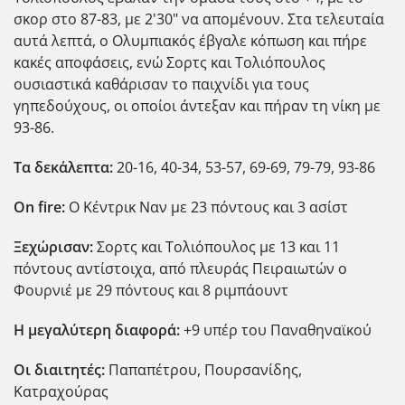
σκορ στο 87-83, με 2'30" να απομένουν. Στα τελευταία
αυτά λεπτά, ο Ολυμπιακός έβγαλε κόπωση και πήρε
κακ΄ες αποφάσεις, ενώ Σορτς και Τολιόπουλος
ουσιαστικά καθάρισαν το παιχνίδι για τους
γηπεδούχους, οι οποίοι άντεξαν και πήραν τη νίκη με
93-86.
Τα δεκ΄αλεπτα:
20-16, 40-34, 53-57, 69-69, 79-79, 93-86
On fire:
Ο Κέντρικ Ναν με 23 πόντους και 3 ασίστ
Ξεχώρισαν:
Σορτς και Τολι΄οπουλος με 13 και 11
πόντους αντίστοιχα, από πλευράς Πειραιωτών ο
Φουρνιέ με 29 πόντους και 8 ριμπάουντ
Η μεγαλύτερη διαφορά:
+9 υπέρ του Παναθηναϊκού
Οι διαιτητές:
Παπαπέτρου, Πουρσανίδης,
Κατραχούρας