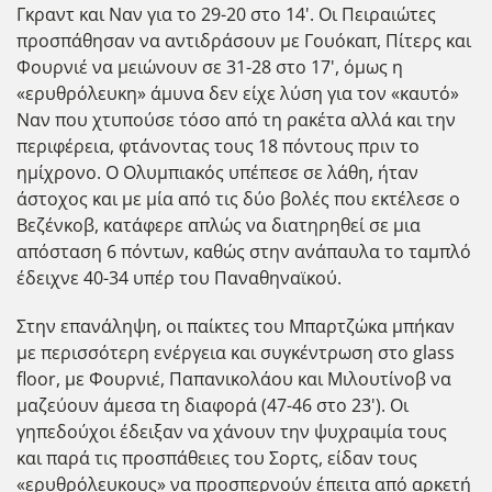
Γκραντ και Ναν για το 29-20 στο 14'. Οι Πειραιώτες
προσπάθησαν να αντιδράσουν με Γουόκαπ, Πίτερς και
Φουρνιέ να μειώνουν σε 31-28 στο 17', όμως η
«ερυθρόλευκη» άμυνα δεν είχε λύση για τον «καυτό»
Ναν που χτυπούσε τόσο από τη ρακέτα αλλά και την
περιφέρεια, φτάνοντας τους 18 πόντους πριν το
ημίχρονο. Ο Ολυμπιακ΄ος υπέπεσε σε λάθη, ήταν
άστοχος και με μία από τις δύο βολές που εκτέλεσε ο
Βεζένκοβ, κατάφερε απλώς να διατηρηθεί σε μια
απόσταση 6 πόντων, καθώς στην ανάπαυλα το ταμπλό
έδειχνε 40-34 υπέρ του Παναθηναϊκού.
Στην επανάληψη, οι παίκτες του Μπαρτζώκα μπήκαν
με περισσότερη ενέργεια και συγκέντρωση στο glass
floor, με Φουρνιέ, Παπανικολάου και Μιλουτίνοβ να
μαζεύουν άμεσα τη διαφορά (47-46 στο 23'). Οι
γηπεδούχοι έδειξαν να χάνουν την ψυχραιμία τους
και παρά τις προσπάθειες του Σορτς, είδαν τους
«ερυθρόλευκους» να προσπερνούν έπειτα από αρκετή