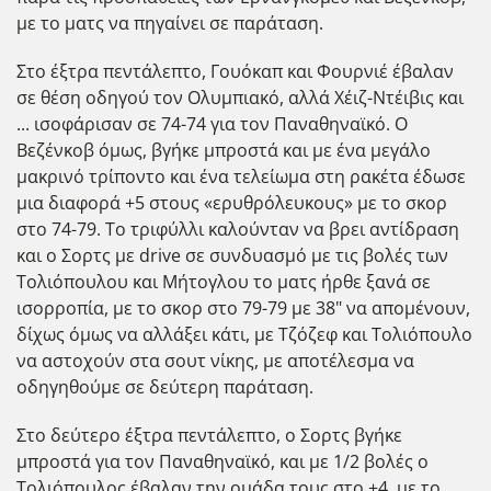
με το ματς να πηγαίνει σε παράταση.
Στο έξτρα πεντάλεπτο, Γουόκαπ και Φουρνιέ έβαλαν
σε θέση οδηγού τον Ολυμπιακό, αλλά Χέιζ-Ντέιβις και
... ισοφάρισαν σε 74-74 για τον Παναθηναϊκό. Ο
Βεζένκοβ όμως, βγήκε μπροστά και με ένα μεγάλο
μακρινό τρίποντο και ένα τελείωμα στη ρακέτα έδωσε
μια διαφορά +5 στους «ερυθρόλευκους» με το σκορ
στο 74-79. Το τριφύλλι καλούνταν να βρει αντίδραση
και ο Σορτς με drive σε συνδυασμό με τις βολές των
Τολιόπουλου και Μήτογλου το ματς ήρθε ξανά σε
ισορροπία, με το σκορ στο 79-79 με 38" να απομένουν,
δίχως όμως να αλλάξει κάτι, με Τζόζεφ και Τολιόπουλο
να αστοχούν στα σουτ νίκης, με αποτέλεσμα να
οδηγηθούμε σε δεύτερη παράταση.
Στο δεύτερο έξτρα πεντάλεπτο, ο Σορτς βγήκε
μπροστά για τον Παναθηναϊκό, και με 1/2 βολές ο
Τολιόπουλος έβαλαν την ομάδα τους στο +4, με το