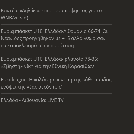
Καντέρ: «Δηλώνω επίσημα υποψήφιος για το
WNBA» (vid)
Ευρωμπάσκετ U18, Ελλάδα-Λιθουανία 66-74: Οι
Νεανίδες προηγήθηκαν με +15 αλλά γνώρισαν
τον αποκλεισμό στην παράταση
Ευρωμπάσκετ U16, Ελλάδα-Ιρλανδία 78-36:
«Σβηστή» νίκη για την Εθνική Κορασίδων
Euroleague: Η καλύτερη κίνηση της κάθε ομάδας
ενόψει της νέας σεζόν (pic)
Ελλάδα - Λιθουανία: LIVE TV