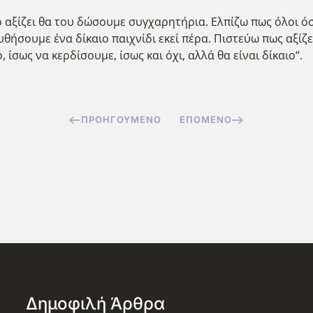
ο αξίζει θα του δώσουμε συγχαρητήρια. Ελπίζω πως όλοι όσ
σουμε ένα δίκαιο παιχνίδι εκεί πέρα. Πιστεύω πως αξίζει
 ίσως να κερδίσουμε, ίσως και όχι, αλλά θα είναι δίκαιο“.
ΠΡΟΗΓΟΎΜΕΝΟ
ΕΠΌΜΕΝΟ
Δημοφιλή Άρθρα