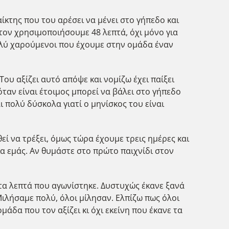
 παίκτης που του αρέσει να μένει στο γήπεδο και
 τον χρησιμοποιήσουμε 48 λεπτά, όχι μόνο για
πολύ χαρούμενοι που έχουμε στην ομάδα έναν
ου αξίζει αυτό απόψε και νομίζω έχει παίξει
όταν είναι έτοιμος μπορεί να βάλει στο γήπεδο
ι πολύ δύσκολα γιατί ο μηνίσκος του είναι
ί να τρέξει, όμως τώρα έχουμε τρεις ημέρες και
ια εμάς. Αν θυμάστε στο πρώτο παιχνίδι στον
στα λεπτά που αγωνίστηκε. Δυστυχώς έκανε ξανά
Μιλήσαμε πολύ, όλοι μίλησαν. Ελπίζω πως όλοι
μάδα που τον αξίζει κι όχι εκείνη που έκανε τα