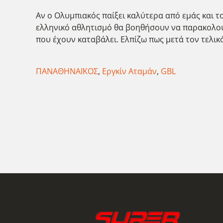
Αν ο Ολυμπιακός παίξει καλύτερα από εμάς και τ
ελληνικό αθλητισμό θα βοηθήσουν να παρακολουθή
που έχουν καταβάλει. Ελπίζω πως μετά τον τελικό,
ΠΑΝΑΘΗΝΑΪΚΟΣ
,
Εργκίν Αταμάν
,
GBL