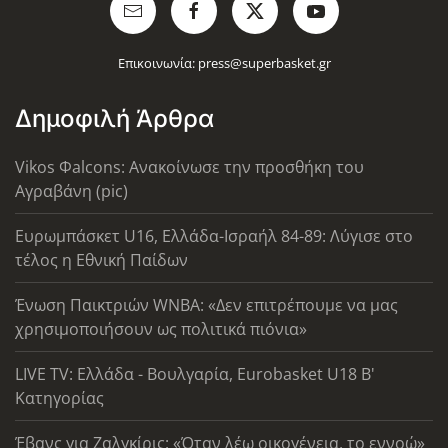
Επικοινωνία:
press@superbasket.gr
Δημοφιλή Άρθρα
Vikos Φalcons: Ανακοίνωσε την προσθήκη του
Αγραβάνη (pic)
Ευρωμπάσκετ U16, Ελλάδα-Ισραήλ 84-89: Λύγισε στο
τέλος η Εθνική Παίδων
Ένωση Παικτριών WNBA: «Δεν επιτρέπουμε να μας
χρησιμοποιήσουν ως πολιτικά πιόνια»
LIVE TV: Ελλάδα - Βουλγαρία, Eurobasket U18 Β'
Κατηγορίας
Έβανς για Ζαλγκίρις: «Όταν λέω οικογένεια, το εννοώ»