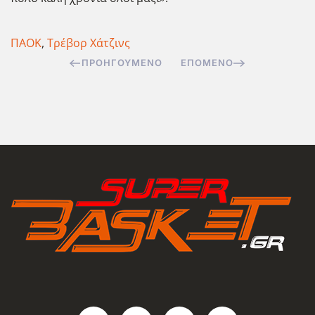
ΠΑΟΚ
,
Τρέβορ Χάτζινς
ΠΡΟΗΓΟΎΜΕΝΟ
ΕΠΌΜΕΝΟ