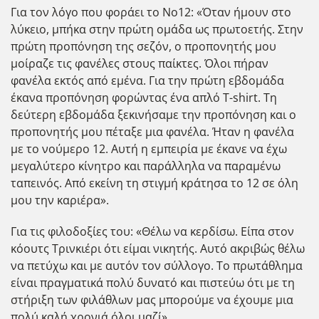
Για τον λόγο που φοράει το No12: «Όταν ήμουν στο
λύκειο, μπήκα στην πρώτη ομάδα ως πρωτοετής. Στην
πρώτη προπόνηση της σεζόν, ο προπονητής μου
μοίραζε τις φανέλες στους παίκτες. Όλοι πήραν
φανέλα εκτός από εμένα. Για την πρώτη εβδομάδα
έκανα προπόνηση φορώντας ένα απλό T-shirt. Τη
δεύτερη εβδομάδα ξεκινήσαμε την προπόνηση και ο
προπονητής μου πέταξε μια φανέλα. Ήταν η φανέλα
με το νούμερο 12. Αυτή η εμπειρία με έκανε να έχω
μεγαλύτερο κίνητρο και παράλληλα να παραμένω
ταπεινός. Από εκείνη τη στιγμή κράτησα το 12 σε όλη
μου την καριέρα».
Για τις φιλοδοξίες του: «Θέλω να κερδίσω. Είπα στον
κόουτς Τρινκιέρι ότι είμαι νικητής. Αυτό ακριβώς θέλω
να πετύχω και με αυτόν τον σύλλογο. Το πρωτάθλημα
είναι πραγματικά πολύ δυνατό και πιστεύω ότι με τη
στήριξη των φιλάθλων μας μπορούμε να έχουμε μια
πολύ καλή χρονιά όλοι μαζί».