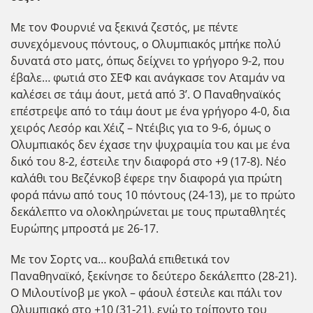
Με τον Φουρνιέ να ξεκινά ζεστός, με πέντε
συνεχόμενους πόντους, ο Ολυμπιακός μπήκε πολύ
δυνατά στο ματς, όπως δείχνει το γρήγορο 9-2, που
έβαλε… φωτιά στο ΣΕΦ και ανάγκασε τον Αταμάν να
καλέσει σε τάιμ άουτ, μετά από 3’. Ο Παναθηναϊκός
επέστρεψε από το τάιμ άουτ με ένα γρήγορο 4-0, δια
χειρός Λεσόρ και Χέιζ – Ντέιβις για το 9-6, όμως ο
Ολυμπιακός δεν έχασε την ψυχραιμία του και με ένα
δικό του 8-2, έστειλε την διαφορά στο +9 (17-8). Νέο
καλάθι του Βεζένκοβ έφερε την διαφορά για πρώτη
φορά πάνω από τους 10 πόντους (24-13), με το πρώτο
δεκάλεπτο να ολοκληρώνεται με τους πρωταθλητές
Ευρώπης μπροστά με 26-17.
Με τον Σορτς να… κουβαλά επιθετικά τον
Παναθηναϊκό, ξεκίνησε το δεύτερο δεκάλεπτο (28-21).
Ο Μιλουτίνοβ με γκολ – φάουλ έστειλε και πάλι τον
Ολυμπιακό στο +10 (31-21), ενώ το τρίποντο του