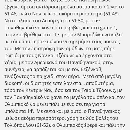
έβγαλε άμεσα αντίδραση με ένα αστραπιαίο 7-2 για το
61-46, ενώ ο Ναν μείωσε ακόμα περισσότερο (61-48).
Νέο φόλοου του Λεσόρ για το 61-50, με τον
Παναθηναϊκό να κάνει ό,τι ακριβώς και στο game 1,
όταν και βρέθηκε στο -17, με τον Μπαρτζώκα να καλεί
σε τάιμ άουτ προκειμένου να ηρεμήσει τους παίκτες
του. Με την επιστροφή των ομάδων, το ματς πήρε
φωτιά, με τους Ναν και Τζόουνς να έρχονται στα
χέρια, με τον Αμερικανό του Παναθηναϊκού, στην
συνέχεια, να αρπάζεται και με τον Βεζένκοβ,
τινάζοντας το παιχνίδι στον αέρα. Μετά από μεγάλη
διακοπή, οι διαιτητές έστειλαν στα… αποδυτήρια,
τόσο τον Κέντρικ Ναν, όσο και τον Ταίρίκ Τζόουνς, με
τον Παναθηναϊκό να χάνει το μεγάλο του όπλο και τον
Ολυμπιακό να μένει πάλι με ένα σέντερ για τα
υπόλοιπα 14’. Με αυτά και με αυτά, ο Παναθηναϊκός
μείωσε ακόμα περισσότερο, χάρη σε δύο βολές του
Τολιόπουλου (61-52), ο Ολυμπιακός έφερε και πάλι την