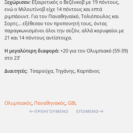
Ξεχώρισαν:
Εξαιρετικός ο Βεζένκοβ με 19 πόντους,
ενώ ο Μιλουτίνοβ είχε 14 πόντους και επτά
ριμπάουντ. Για τον Παναθηναϊκό, Τολιόπουλος και
Σορτς… εξέθεσαν τον προπονητή τους, όντας
παραγκωνισμένοι όλοι την σεζόν, αλλά κορυφαίοι με
21 και 14 πόντους αντίστοιχα.
Η μεγαλύτερη διαφορά:
+20 για τον Ολυμπιακό (59-39)
στο 23’
Διαιτητές:
Τσαρούχα, Τηγάνης, Καρπάνος
Ολυμπιακός
,
Παναθηνακός
,
GBL
ΠΡΟΗΓΟΎΜΕΝΟ
ΕΠΌΜΕΝΟ