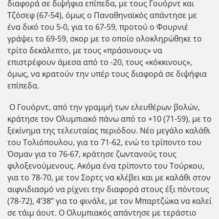
διαφορά σε διψήφια επίπεδα, με τους Γουόρντ και
Τζόσεφ (67-54), όμως ο Παναθηναϊκός απάντησε με
ένα δικό του 5-0, για το 67-59, προτού ο Φουρνιέ
γράψει το 69-59, σκορ με το οποίο ολοκληρώθηκε το
τρίτο δεκάλεπτο, με τους «πράσινους» να
επιστρέφουν άμεσα από το -20, τους «κόκκινους»,
όμως, να κρατούν την υπέρ τους διαφορά σε διψήφια
επίπεδα.
Ο Γουόρντ, από την γραμμή των ελευθέρων βολών,
κράτησε τον Ολυμπιακό πάνω από το +10 (71-59), με το
ξεκίνημα της τελευταίας περιόδου. Νέο μεγάλο καλάθι
του Τολιόπουλου, για το 71-62, ενώ το τρίποντο του
Όσμαν για το 76-67, κράτησε ζωντανούς τους
φιλοξενούμενους. Ακόμα ένα τρίποντο του Τούρκου,
για το 78-70, με τον Σορτς να κλέβει και με καλάθι στον
αιφνιδιασμό να ρίχνει την διαφορά στους έξι πόντους
(78-72), 4’38’’ για το φινάλε, με τον Μπαρτζώκα να καλεί
σε τάιμ άουτ. Ο Ολυμπιακός απάντησε με τεράστιο