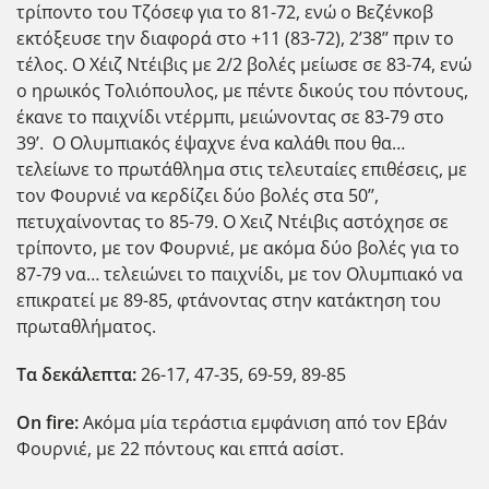
τρίποντο του Τζόσεφ για το 81-72, ενώ ο Βεζένκοβ
εκτόξευσε την διαφορά στο +11 (83-72), 2’38’’ πριν το
τέλος. Ο Χέιζ Ντέιβις με 2/2 βολές μείωσε σε 83-74, ενώ
ο ηρωικός Τολιόπουλος, με πέντε δικούς του πόντους,
έκανε το παιχνίδι ντέρμπι, μειώνοντας σε 83-79 στο
39’. Ο Ολυμπιακός έψαχνε ένα καλάθι που θα…
τελείωνε το πρωτάθλημα στις τελευταίες επιθέσεις, με
τον Φουρνιέ να κερδίζει δύο βολές στα 50’’,
πετυχαίνοντας το 85-79. Ο Χειζ Ντέιβις αστόχησε σε
τρίποντο, με τον Φουρνιέ, με ακόμα δύο βολές για το
87-79 να… τελειώνει το παιχνίδι, με τον Ολυμπιακό να
επικρατεί με 89-85, φτάνοντας στην κατάκτηση του
πρωταθλήματος.
Τα δεκάλεπτα:
26-17, 47-35, 69-59, 89-85
Ο
n
fire
:
Ακόμα μία τεράστια εμφάνιση από τον Εβάν
Φουρνιέ, με 22 πόντους και επτά ασίστ.