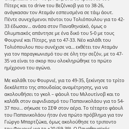
Πίτερς και το drive του Βεζένκοβ για το 38-26,
ανάγκασαν τον Αταμάν εσπευσμένα σε τάιμ άουτ.
Πέντε συνεχόμενοι πόντοι του Τολιόπουλου για το 42-
33 έδωσαν… ανάσα στον Παναθηναϊκό, όμως ο
Ολυμπιακός απάντησε με ένα δικό του 5-0 με τους
Φουρνιέ και Πίτερς, για το 47-33. Νέο καλάθι του
Τολιόπουλου που συνέχισε να… εκθέτει τον Αταμάν
για τον παραγκωνισμό του σε όλη την σεζόν, με το 47-
35 να είναι το σκορ που ολοκληρώθηκε το πρώτο
ημίχρονο του αγώνα.
Με καλάθι του Φουρνιέ, για το 49-35, ξεκίνησε το τρίτο
δεκάλεπτο της σπουδαίας αναμέτρησης, για να
ακολουθήσει το γκολ – φάουλ του Μιλουτίνοβ και το
καλάθι στον αιφνιδιασμό του Παπανικολάου για το 54-
37 που… σήκωσε το ΣΕΦ στον αέρα. Το τέταρτο φάουλ
του Παπανικολάου ήταν ένα πρώτο πρόβλημα για τον
Γιώργο Μπαρτζώκα, όμως ακολούθησε το τριποντο
του Φουρνιέ για το +20 (59-39). Ο Παναθηναϊκός