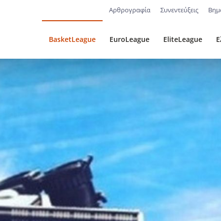
Αρθρογραφία
Συνεντεύξεις
Βημ
BasketLeague
EuroLeague
EliteLeague
Ε