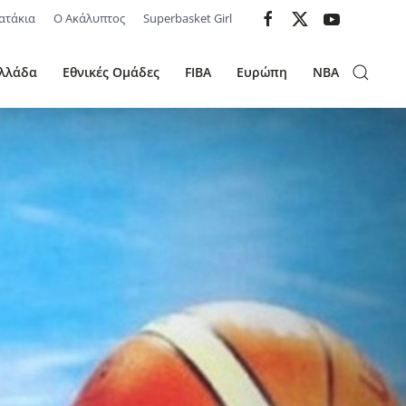
ατάκια
Ο Ακάλυπτος
Superbasket Girl
λλάδα
Εθνικές Ομάδες
FIBA
Ευρώπη
NBA