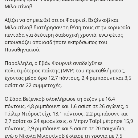
Μιλουτίνοβ.
Αξίζει να σημειωθεί ότι οι Φουρνιέ, Βεζένκοβ και
Μιλουτίνοβ διατήρησαν τη θέση τους στην κορυφαία
πεντάδα για δεύτερη διαδοχική χρονιά, ενώ φέτος
απουσιάζει οποιοσδήποτε εκπρόσωπος του
Παναθηναϊκού.
Παράλληλα, ο Εβάν Φουρνιέ αναδείχθηκε
πολυτιμότερος παίκτης (MVP) του πρωταθλήματος,
έχοντας μέσο όρο 12,7 πόντους, 2,4 ριμπάουντ και 3,5
ασίστ σε 22 συμμετοχές.
Ο Σάσα Βεζένκοβ ολοκλήρωσε τη σεζόν με 16,4
πόντους, 4,8 ριμπάουντ και 1,6 ασίστ σε 26 αγώνες, ο
Τάιλερ Ντόρσεϊ είχε 13,1 πόντους, 2,2 ριμπάουντ και
2,7 ασίστ σε 24 εμφανίσεις, ο Μπριν Ταϊρί μέτρησε 15,9
πόντους, 2,9 ριμπάουντ και 5 ασίστ σε 20 παιχνίδια,
ενώ ο Νίκολα Μιλουτίνοβ έκλεισε τη χρονιά με 7,5