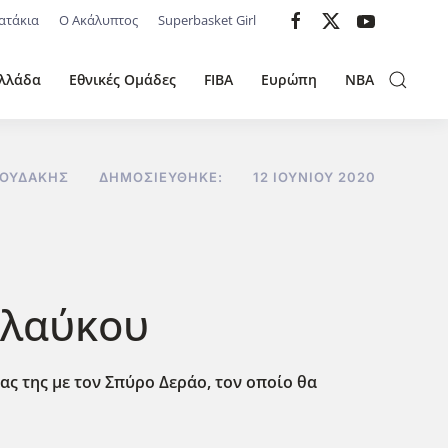
ατάκια
Ο Ακάλυπτος
Superbasket Girl
λλάδα
Εθνικές Ομάδες
FIBA
Ευρώπη
NBA
ΝΟΥΔΆΚΗΣ
ΔΗΜΟΣΙΕΎΘΗΚΕ:
12 ΙΟΥΝΊΟΥ 2020
Γλαύκου
ας της με τον Σπύρο Δεράο, τον οποίο θα