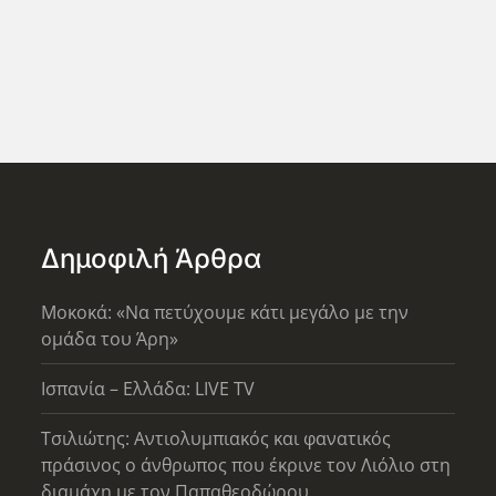
Δημοφιλή Άρθρα
Μοκοκά: «Να πετύχουμε κάτι μεγάλο με την
ομάδα του Άρη»
Ισπανία – Ελλάδα: LIVE TV
Τσιλιώτης: Αντιολυμπιακός και φανατικός
πράσινος ο άνθρωπος που έκρινε τον Λιόλιο στη
διαμάχη με τον Παπαθεοδώρου