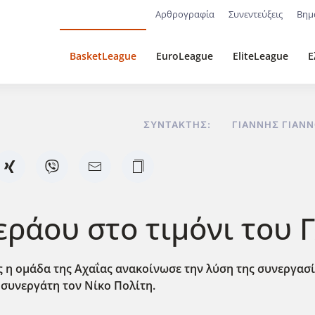
Αρθρογραφία
Συνεντεύξεις
Βημ
BasketLeague
EuroLeague
EliteLeague
Ε
ΣΥΝΤΆΚΤΗΣ:
ΓΙΆΝΝΗΣ ΓΙΑΝ
εράου στο τιμόνι του 
 η ομάδα της Αχαΐας ανακοίνωσε την λύση της συνεργασί
 συνεργάτη τον Νίκο Πολίτη.