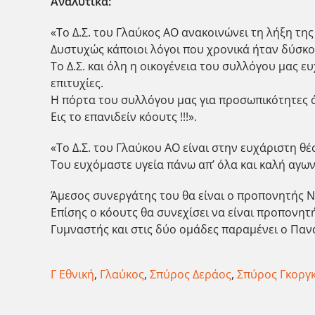
Αναλυτικά:
«Το Δ.Σ. του Γλαύκος ΑΟ ανακοινώνει τη λήξη τ
Δυστυχώς κάποιοι λόγοι που χρονικά ήταν δύσκο
Το Δ.Σ. και όλη η οικογένεια του συλλόγου μας 
επιτυχίες.
Η πόρτα του συλλόγου μας για προσωπικότητες 
Εις το επανιδείν κόουτς !!!».
«Το Δ.Σ. του Γλαύκου ΑΟ είναι στην ευχάριστη 
Του ευχόμαστε υγεία πάνω απ’ όλα και καλή αγων
Άμεσος συνεργάτης του θα είναι ο προπονητής Ν
Επίσης ο κόουτς θα συνεχίσει να είναι προπονητ
Γυμναστής και στις δύο ομάδες παραμένει ο Παν
Γ Εθνική
,
Γλαύκος
,
Σπύρος Δεράος
,
Σπύρος Γκοργ