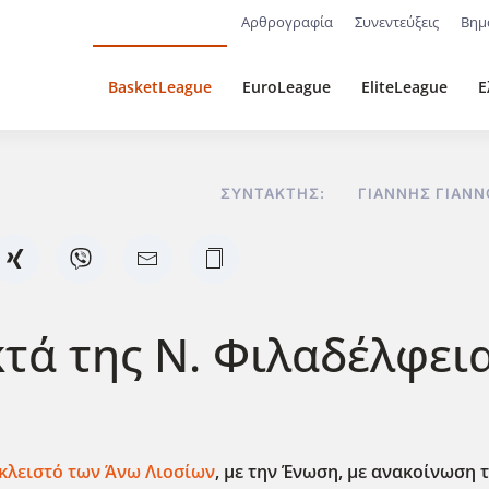
Αρθρογραφία
Συνεντεύξεις
Βημ
BasketLeague
EuroLeague
EliteLeague
Ε
ΣΥΝΤΆΚΤΗΣ:
ΓΙΆΝΝΗΣ ΓΙΑΝ
κτά της Ν. Φιλαδέλφεια
ο κλειστό των Άνω Λιοσίων
, με την Ένωση, με ανακοίνωση 