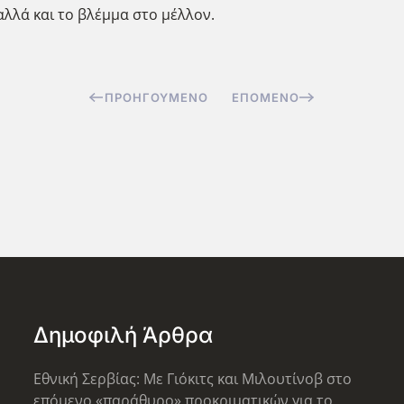
λλά και το βλέμμα στο μέλλον.
ΠΡΟΗΓΟΎΜΕΝΟ
ΕΠΌΜΕΝΟ
Δημοφιλή Άρθρα
Εθνική Σερβίας: Με Γιόκιτς και Μιλουτίνοβ στο
επόμενο «παράθυρο» προκριματικών για το