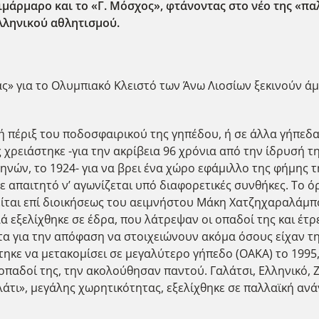
μάρμαρο και το «Γ. Μόσχος», φτάνοντας στο νέο της «παλ
ελληνικού αθλητισμού.
 για το Ολυμπιακό Κλειστό των Άνω Λιοσίων ξεκινούν άμε
ή πέριξ του ποδοσφαιρικού της γηπέδου, ή σε άλλα γήπεδα
χρειάστηκε -για την ακρίβεια 96 χρόνια από την ίδρυσή τ
ών, το 1924- για να βρει ένα χώρο εφάμιλλο της φήμης τη
ινε απαιτητό ν’ αγωνίζεται υπό διαφορετικές συνθήκες. Το
είται επί διοικήσεως του αειμνήστου Μάκη Χατζηχαραλάμπ
ά εξελίχθηκε σε έδρα, που λάτρεψαν οι οπαδοί της και έτρ
τα για την απόφαση να στοιχειώνουν ακόμα όσους είχαν την
τηκε να μετακομίσει σε μεγαλύτερο γήπεδο (ΟΑΚΑ) το 1995,
παδοί της, την ακολούθησαν παντού. Γαλάτσι, Ελληνικό, Ζ
αλάτι», μεγάλης χωρητικότητας, εξελίχθηκε σε παλλαϊκή αν