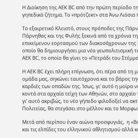
Η Διοίκηση της ΑΕΚ ΒC από την πρώτη περίοδο τη
γηπεδικό ζήτημα. Το «πρότζεκτ» στα Άνω Λιόσια 
Το εξαιρετικό Κλειστό, στους πρόποδες της Πάρν
Πάρνηθας και της Φυλής ξεκινά από τα χρόνια της
επικείμενου εορτασμού των διακοσάχρονων της Ε
οποίο θα δημιουργήσει μια νέα γεωπολιτισμική τ
ΑΕΚ ΒC, το οποίο θα γίνει το «Πετράδι του Στέμμ
Η AEK BC έχει πλήρη επίγνωση, ότι πέρα από τη μ
ομάδα μας, σηκώνει ταυτόχρονα και το βάρος της
καρδιές των οπαδών της. Ίσως, γι’ αυτό η μοίρα 
κοντά στα αρχαία τείχη των Αθηνών, στο αρχαίο 
γι’ αυτό ακριβώς, το νέο γήπεδο φιλοδοξεί να α
Πολιτείας, θα στεγάσει στο μέλλον και το Μορφω
Μετά από περίπου έναν αιώνα προσφυγιάς, η «Βασί
και τις ελπίδες του ελληνικού αθλητισμού αλλά κ