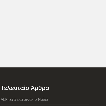
Τελευταία Άρθρα
AEK: Στα «κίτρινα» ο Νόλεϊ