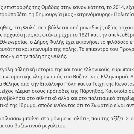
ς επιστροφής της Ομάδας στην κανονικότητα, το 2014, είχ
προϋποθέτει τη δημιουργία μιας «κιτρινόμαυρης» Πολιτεία
ηθας, στη Φυλή, περιβάλλεται από μοναδικής αξίας αρχαιολ
 αρχαιότητας και φτάνει μέχρι το 1821 και την απελευθέρω
θνεγερσίας, ο Δήμος Φυλής έχει εκπονήσει το φιλόδοξο ε
αυτότητα και επωνυμία της πόλης. Το επίκεντρο του Προγ
ατος» για την πόλη της Φυλής.
εγάλη αθλητική ιστορία της και τους ελληνικούς, ευρωπαϊκ
 πνευματικής κληρονομιάς του Βυζαντινού Ελληνισμού. Αυτ
να θέλησε από την Επτάλοφο Πόλη και τα Τείχη της Κωνσταν
τείχος «Δέμα» στους πρόποδες της Πάρνηθας. Και οποία σύ
κτινοβολήσει στο αθλητικό αλλά και στο πολιτισμικό στερέ
τικό της Ίδρυμα, αποδεικνύοντας ότι το Σωματείο είναι αν
λισσα» μπαίνει στο μόνιμο «Παλάτι», που της αξίζει. Σ’ α
αι του βυζαντινού μεγαλείου.