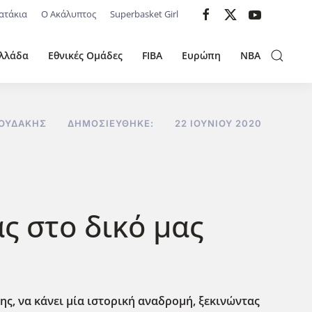
ατάκια
Ο Ακάλυπτος
Superbasket Girl
λλάδα
Εθνικές Ομάδες
FIBA
Ευρώπη
NBA
ΝΟΥΔΆΚΗΣ
ΔΗΜΟΣΙΕΎΘΗΚΕ:
22 ΙΟΥΝΊΟΥ 2020
ς στο δικό μας
της, να κάνει μία ιστορική αναδρομή, ξεκινώντας