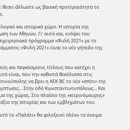
ε θέσει άλλωστε ως βασική προτεραιότητα το
ς.
ογικό και ιστορικό χώρο. Η ιστορία της
ση των Αθηνών. Γι’ αυτό και, ενόψει του
πιχειρησιακό πρόγραμμα «Φυλή 2021» με το
ράμματος «Φυλή 2021» είναι το νέο γήπεδο της
ούς και παγκόσμιους τίτλους που κατέχει η
ό είναι, που την καθιστά Βασίλισσα στις
τινούπολης να βρει η ΑΕΚ BC το νέο «σπίτι» της
μπτωσις... Στην οδό Κωνσταντινουπόλεως... Και
ωμα της χώρας. Στο πλαίσιο της «κιτρινόμαυρης»
τάξιο της Ιστορίας και των εμβλημάτων του.
υτό το «Παλάτι» θα φιλοξενεί πλέον τα όνειρα