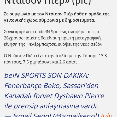
Ντάισον Πιέρ» (pic)
Σε συμφωνία με τον Ντάισον
Πιέρ ήρθε η ομάδα της
γειτονικής χώρα σύμφωνα με δημοσιεύματα.
Συγκεκριμένα, το «beIN Sports», αναφέρει πως ο
26χρονος παίκτης θα είναι η πρώτη μεταγραφική
κίνηση της Φενέρμπαχτσε, ενόψει της νέας σεζόν.
Ο Ντάισον Πιέρ είχε στην Ιταλία με την Σάσαρι, 13.3
πόντους, 7.5 ριμπάουντ και 2.6 ασίστ.
beIN SPORTS SON DAKİKA:
Fenerbahçe Beko, Sassari’den
Kanadalı forvet Dyshawn Pierre
ile prensip anlaşmasına vardı.
— İsmail Şenol (@ismailsenol)
July