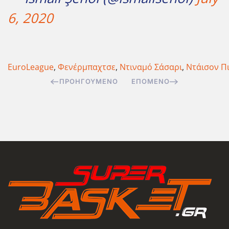
6, 2020
EuroLeague
,
Φενέρμπαχτσε
,
Ντιναμό Σάσαρι
,
Ντάισον Π
ΠΡΟΗΓΟΎΜΕΝΟ
ΕΠΌΜΕΝΟ