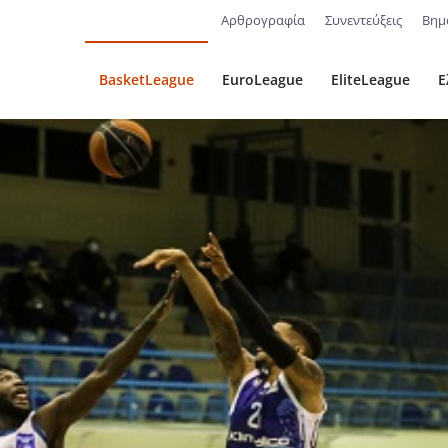
Αρθρογραφία
Συνεντεύξεις
Βημ
BasketLeague
EuroLeague
EliteLeague
Ε