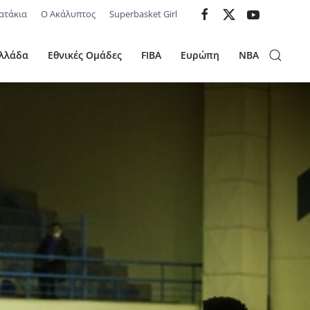
ατάκια
Ο Ακάλυπτος
Superbasket Girl
λλάδα
Εθνικές Ομάδες
FIBA
Ευρώπη
NBA