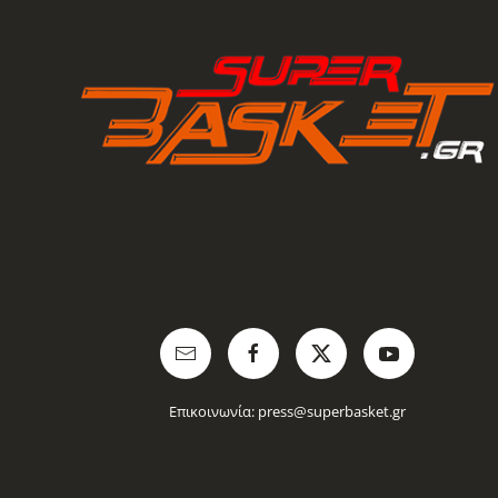
Επικοινωνία:
press@superbasket.gr