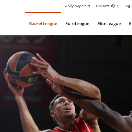
Αρθρογραφία
Συνεντεύξεις
Βημ
BasketLeague
EuroLeague
EliteLeague
Ε