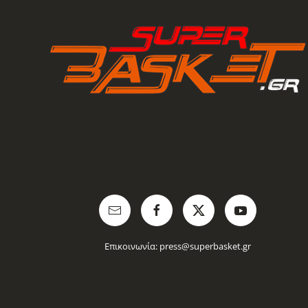
Επικοινωνία:
press@superbasket.gr