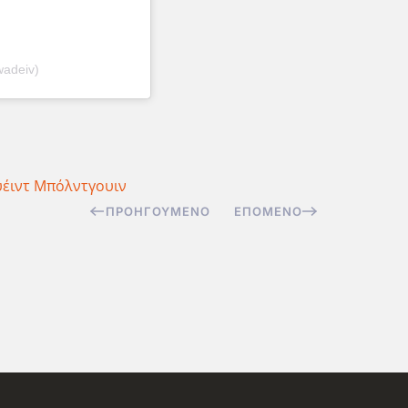
wadeiv)
υέιντ Μπόλντγουιν
ΠΡΟΗΓΟΎΜΕΝΟ
ΕΠΌΜΕΝΟ