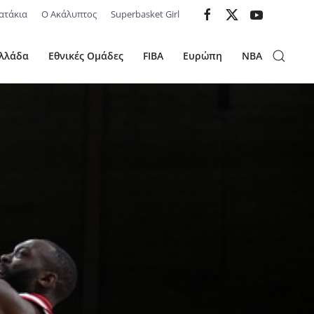
ατάκια
Ο Ακάλυπτος
Superbasket Girl
λλάδα
Εθνικές Ομάδες
FIBA
Ευρώπη
NBA