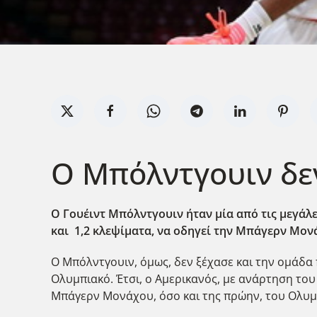
Ο Μπόλντγουιν δεν
Ο Γουέιντ Μπόλντγουιν ήταν μία από τις μεγάλε
και 1,2 κλεψίματα, να οδηγεί την Μπάγερν Μονά
Ο Μπόλντγουιν, όμως, δεν ξέχασε και την ομάδα
Ολυμπιακό. Έτσι, ο Αμερικανός, με ανάρτηση του
Μπάγερν Μονάχου, όσο και της πρώην, του Ολυμπ