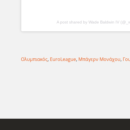
A post shared by Wade Baldwin IV (@_
Ολυμπιακός
,
EuroLeague
,
Μπάγερν Μονάχου
,
Γο