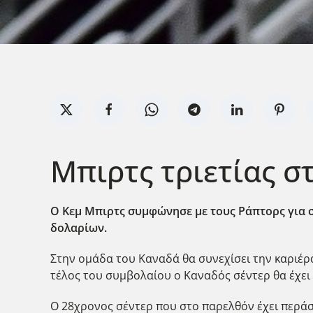
Μπιρτς τριετίας στ
Ο Κεμ Μπιρτς συμφώνησε με τους Ράπτορς για σ
δολαρίων.
Στην ομάδα του Καναδά θα συνεχίσει την καριέρ
τέλος του συμβολαίου ο Καναδός σέντερ θα έχει
Ο 28χρονος σέντερ που στο παρελθόν έχει περάσ