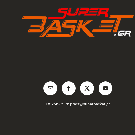
Επικοινωνία:
press@superbasket.gr