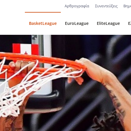
Αρθρογραφία
Συνεντεύξεις
Βημ
BasketLeague
EuroLeague
EliteLeague
Ε