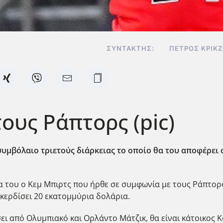
ΣΥΝΤΆΚΤΗΣ:
ΠΈΤΡΟΣ ΚΡΙΚ
ους Ράπτορς (pic)
υμβόλαιο τριετούς διάρκειας το οποίο θα του αποφέρει
α του ο Κεμ Μπιρτς που ήρθε σε συμφωνία με τους Ράπτορς
 κερδίσει 20 εκατομμύρια δολάρια.
ει από Ολυμπιακό και Ορλάντο Μάτζικ, θα είναι κάτοικος 