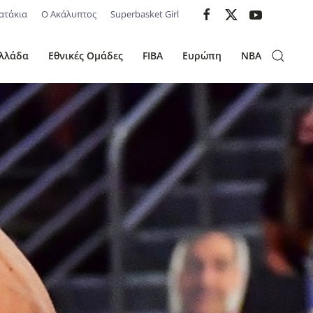
ατάκια
Ο Ακάλυπτος
Superbasket Girl
λλάδα
Εθνικές Ομάδες
FIBA
Ευρώπη
NBA