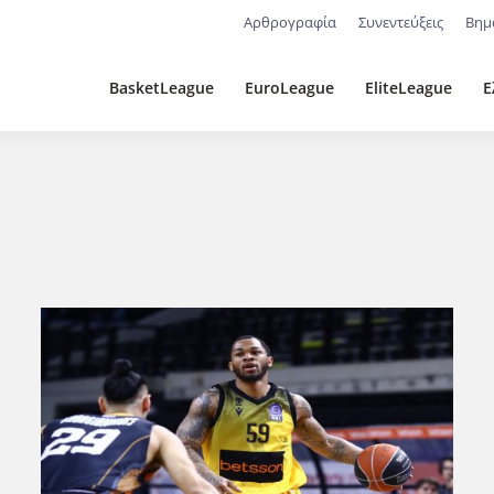
Αρθρογραφία
Συνεντεύξεις
Βημ
BasketLeague
EuroLeague
EliteLeague
Ε