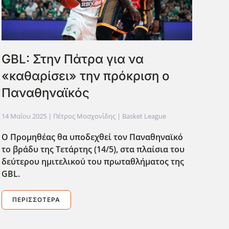
GBL: Στην Πάτρα για να
«καθαρίσει» την πρόκριση ο
Παναθηναϊκός
14 Μαΐου 2025
| Πέτρος Μοσχονίδης |
Basket League
Ο Προμηθέας θα υποδεχθεί τον Παναθηναϊκό
το βράδυ της Τετάρτης (14/5), στα πλαίσια του
δεύτερου ημιτελικού του πρωταθλήματος της
GBL.
ΠΕΡΙΣΣΌΤΕΡΑ