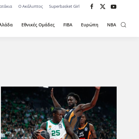
ατάκια
Ο Ακάλυπτος
Superbasket Girl
λλάδα
Εθνικές Ομάδες
FIBA
Ευρώπη
NBA