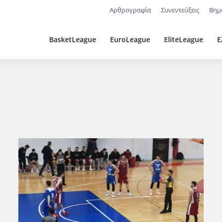
Αρθρογραφία
Συνεντεύξεις
Βημ
BasketLeague
EuroLeague
EliteLeague
Ε