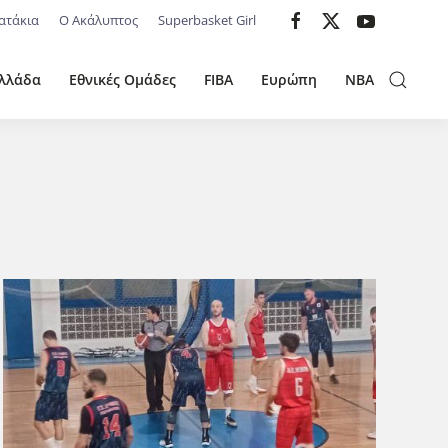
ατάκια
Ο Ακάλυπτος
Superbasket Girl
λλάδα
Εθνικές Ομάδες
FIBA
Ευρώπη
NBA