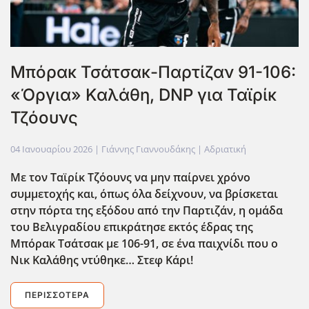
Μπόρακ Τσάτσακ-Παρτίζαν 91-106:
«Όργια» Καλάθη, DNP για Ταϊρίκ
Τζόουνς
04 Ιανουαρίου 2026
| Γιάννης Γιαννουδάκης |
Αδριατική
Με τον Ταϊρίκ Τζόουνς να μην παίρνει χρόνο
συμμετοχής και, όπως όλα δείχνουν, να βρίσκεται
στην πόρτα της εξόδου από την Παρτιζάν, η ομάδα
του Βελιγραδίου επικράτησε εκτός έδρας της
Μπόρακ Τσάτσακ με 106-91, σε ένα παιχνίδι που ο
Νικ Καλάθης ντύθηκε… Στεφ Κάρι!
ΠΕΡΙΣΣΌΤΕΡΑ