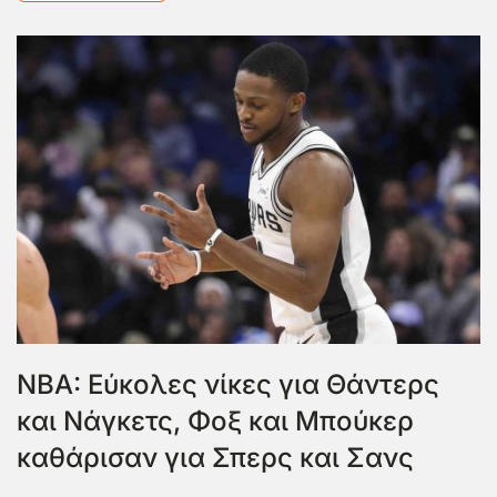
NBA: Εύκολες νίκες για Θάντερς
και Νάγκετς, Φοξ και Μπούκερ
καθάρισαν για Σπερς και Σανς