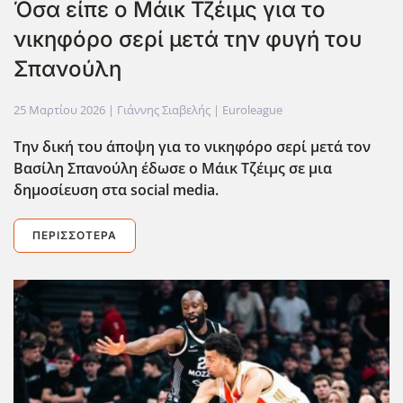
Όσα είπε ο Μάικ Τζέιμς για το
νικηφόρο σερί μετά την φυγή του
Σπανούλη
25 Μαρτίου 2026
| Γιάννης Σιαβελής |
Euroleague
Την δική του άποψη για το νικηφόρο σερί μετά τον
Βασίλη Σπανούλη έδωσε ο Μάικ Τζέιμς σε μια
δημοσίευση στα social media.
ΠΕΡΙΣΣΌΤΕΡΑ