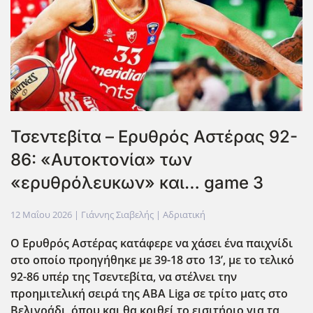
Τσεντεβίτα – Ερυθρός Αστέρας 92-
86: «Αυτοκτονία» των
«ερυθρόλευκων» και… game 3
12 Μαΐου 2026
| Γιάννης Σιαβελής |
Αδριατική
Ο Ερυθρός Αστέρας κατάφερε να χάσει ένα παιχνίδι
στο οποίο προηγήθηκε με 39-18 στο 13’, με το τελικό
92-86 υπέρ της Τσεντεβίτα, να στέλνει την
προημιτελική σειρά της ABA
Liga
σε τρίτο ματς στο
Βελιγράδι, όπου και θα κριθεί το εισιτήριο για τα