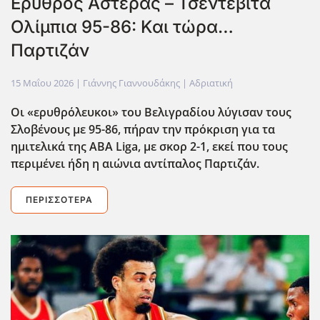
Ερυθρός Αστέρας – Τσεντεβίτα
Ολίμπια 95-86: Και τώρα…
Παρτιζάν
15 Μαΐου 2026
| Γιάννης Γιαννουδάκης |
Αδριατική
Οι «ερυθρόλευκοι» του Βελιγραδίου λύγισαν τους
Σλοβένους με 95-86, πήραν την πρόκριση για τα
ημιτελικά της ABA
Liga
, με σκορ 2-1, εκεί που τους
περιμένει ήδη η αιώνια αντίπαλος Παρτιζάν.
ΠΕΡΙΣΣΌΤΕΡΑ