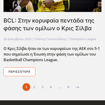
BCL: Στην κορυφαία πεντάδα της
φάσης των ομίλων ο Κρις Σίλβα
29 Δεκεμβρίου 2025
| Γιάννης Γιαννουδάκης |
Champions League
Ο Κρις Σίλβα ήταν εκ των κορυφαίων της ΑΕΚ στο 5-1
που σημείωσε η Ένωση στην φάση των ομίλων του
Basketball
Champions
League
.
ΠΕΡΙΣΣΌΤΕΡΑ
1
2
3
4
…
9