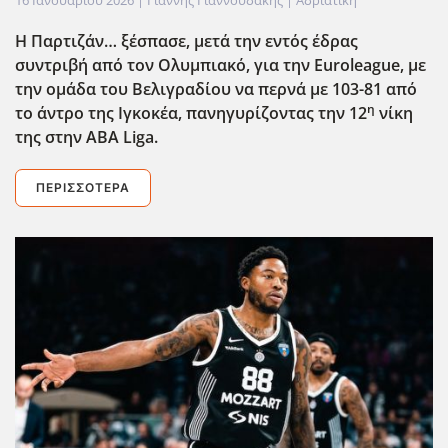
16 Ιανουαρίου 2026
| Γιάννης Γιαννουδάκης |
Αδριατική
Η Παρτιζάν… ξέσπασε, μετά την εντός έδρας
συντριβή από τον Ολυμπιακό, για την Euroleague
, με
την ομάδα του Βελιγραδίου να περνά με 103-81 από
η
το άντρο της Ιγκοκέα, πανηγυρίζοντας την 12
νίκη
της στην ABA
Liga
.
ΠΕΡΙΣΣΌΤΕΡΑ