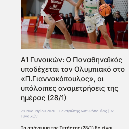
Α1 Γυναικών: Ο Παναθηναϊκός
υποδέχεται τον Ολυμπιακό στο
«Π.Γιαννακόπουλος», οι
υπόλοιπες αναμετρήσεις της
ημέρας (28/1)
28 Ιανουαρίου 2026
| Παναγιώτης Αντωνόπουλος |
Α1
Γυναικών
Το απόγευμα της Τετάρτης (28/1) θα είναι