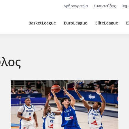
Αρθρογραφία
Συνεντεύξεις
Βημ
BasketLeague
EuroLeague
EliteLeague
Ε
υλος