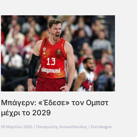
Μπάγερν: «Έδεσε» τον Ομπστ
μέχρι το 2029
09 Μαρτίου 2026
| Παναγιώτης Αντωνόπουλος |
Euroleague