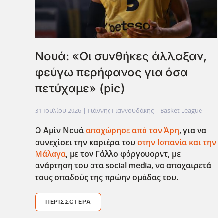
Νουά: «Οι συνθήκες άλλαξαν,
φεύγω περήφανος για όσα
πετύχαμε» (pic)
31 Ιουλίου 2026
| Γιάννης Γιαννουδάκης |
Basket League
Ο Αμίν Νουά
αποχώρησε από τον Άρη
, για να
συνεχίσει την καριέρα του
στην Ισπανία και την
Μάλαγα
, με τον Γάλλο φόργουορντ, με
ανάρτηση του στα social
media
, να αποχαιρετά
τους οπαδούς της πρώην ομάδας του.
ΠΕΡΙΣΣΌΤΕΡΑ