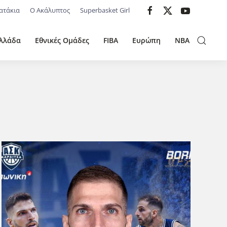
ατάκια
Ο Ακάλυπτος
Superbasket Girl
λλάδα
Εθνικές Ομάδες
FIBA
Ευρώπη
NBA