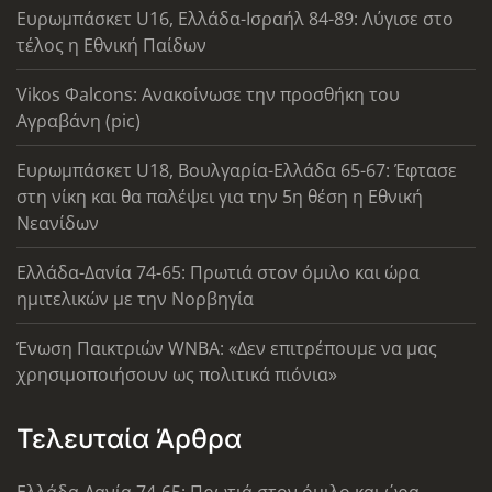
Ευρωμπάσκετ U16, Ελλάδα-Ισραήλ 84-89: Λύγισε στο
τέλος η Εθνική Παίδων
Vikos Φalcons: Ανακοίνωσε την προσθήκη του
Αγραβάνη (pic)
Ευρωμπάσκετ U18, Βουλγαρία-Ελλάδα 65-67: Έφτασε
στη νίκη και θα παλέψει για την 5η θέση η Εθνική
Νεανίδων
Ελλάδα-Δανία 74-65: Πρωτιά στον όμιλο και ώρα
ημιτελικών με την Νορβηγία
Ένωση Παικτριών WNBA: «Δεν επιτρέπουμε να μας
χρησιμοποιήσουν ως πολιτικά πιόνια»
Τελευταία Άρθρα
Ελλάδα-Δανία 74-65: Πρωτιά στον όμιλο και ώρα