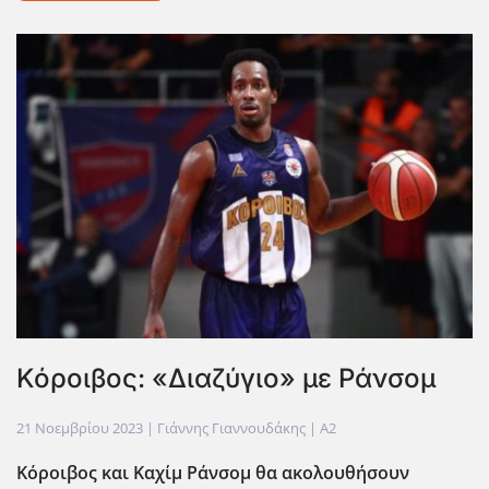
Κόροιβος: «Διαζύγιο» με Ράνσομ
21 Νοεμβρίου 2023
| Γιάννης Γιαννουδάκης |
A2
Κόροιβος και Καχίμ Ράνσομ θα ακολουθήσουν