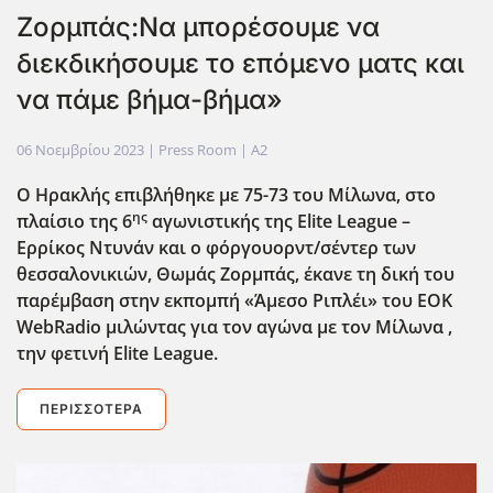
Ζορμπάς:Να μπορέσουμε να
διεκδικήσουμε το επόμενο ματς και
να πάμε βήμα-βήμα»
06 Νοεμβρίου 2023
| Press Room |
A2
Ο Ηρακλής επιβλήθηκε με 75-73 του Μίλωνα, στο
ης
πλαίσιο της 6
αγωνιστικής της Elite League –
Ερρίκος Ντυνάν και ο φόργουορντ/σέντερ των
θεσσαλονικιών, Θωμάς Ζορμπάς, έκανε τη δική του
παρέμβαση στην εκπομπή «Άμεσο Ριπλέι» του ΕΟΚ
WebRadio μιλώντας για τον αγώνα με τον Μίλωνα ,
την φετινή Elite League.
ΠΕΡΙΣΣΌΤΕΡΑ