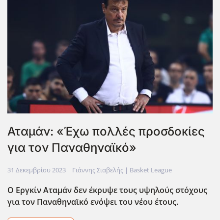
Αταμάν: «Έχω πολλές προσδοκίες
για τον Παναθηναϊκό»
31 Δεκεμβρίου 2023
| Γιάννης Σιαβελής |
Basket League
Ο Εργκίν Αταμάν δεν έκρυψε τους υψηλούς στόχους
για τον Παναθηναϊκό ενόψει του νέου έτους.