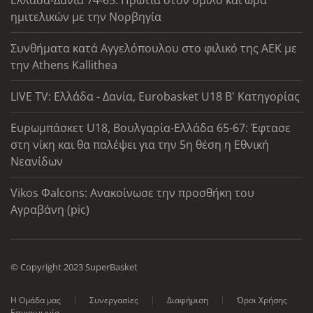
ημιτελικών με την Νορβηγία
Συνθήματα κατά Αγγελόπουλου στο φιλικό της ΑΕΚ με
την Athens Kallithea
LIVE TV: Ελλάδα - Δανία, Eurobasket U18 Β' Κατηγορίας
Ευρωμπάσκετ U18, Βουλγαρία-Ελλάδα 65-67: Έφτασε
στη νίκη και θα παλέψει για την 5η θέση η Εθνική
Νεανίδων
Vikos Φalcons: Ανακοίνωσε την προσθήκη του
Αγραβάνη (pic)
© Copyright 2023 SuperBasket
Η Ομάδα μας
Συνεργασίες
Διαφήμιση
Όροι Χρήσης
Επικοινωνία