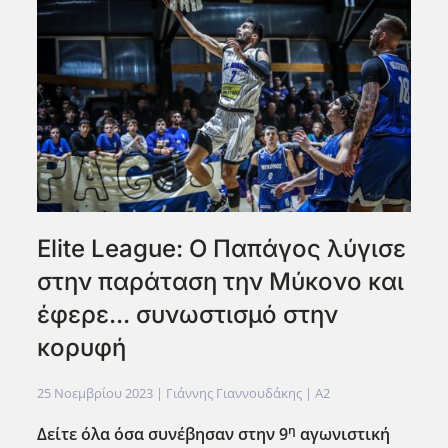
Elite League: Ο Παπάγος λύγισε
στην παράταση την Μύκονο και
έφερε... συνωστισμό στην
κορυφή
25 Νοεμβρίου 2023
| Γιάννης Γιαννουδάκης |
A2
η
Δείτε όλα όσα συνέβησαν στην 9
αγωνιστική