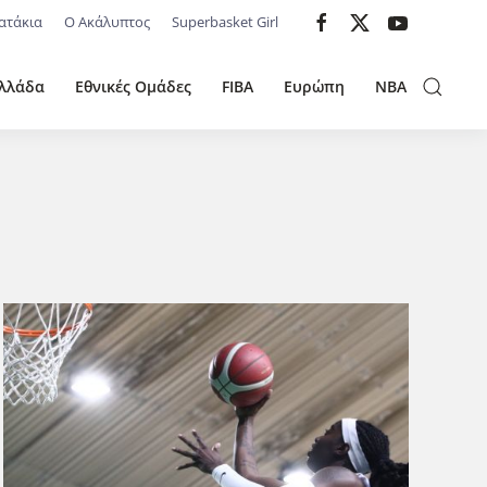
ατάκια
Ο Ακάλυπτος
Superbasket Girl
λλάδα
Εθνικές Ομάδες
FIBA
Ευρώπη
NBA