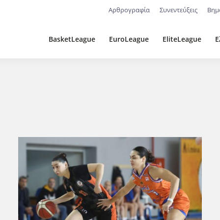
Αρθρογραφία
Συνεντεύξεις
Βημ
BasketLeague
EuroLeague
EliteLeague
Ε