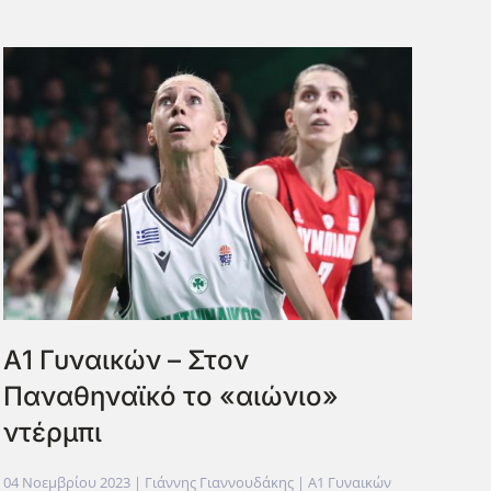
Α1 Γυναικών – Στον
Παναθηναϊκό το «αιώνιο»
ντέρμπι
04 Νοεμβρίου 2023
| Γιάννης Γιαννουδάκης |
Α1 Γυναικών