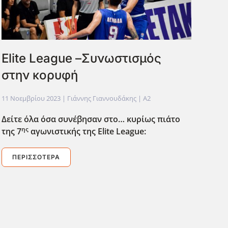
Elite League –Συνωστισμός
στην κορυφή
11 Νοεμβρίου 2023
| Γιάννης Γιαννουδάκης |
A2
Δείτε όλα όσα συνέβησαν στο… κυρίως πιάτο
ης
της 7
αγωνιστικής της Elite
League
:
ΠΕΡΙΣΣΌΤΕΡΑ