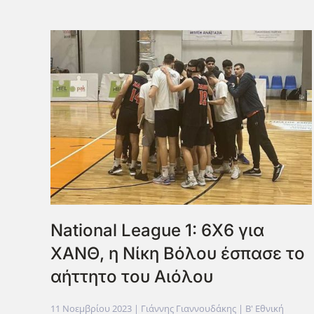
National League 1: 6Χ6 για
ΧΑΝΘ, η Νίκη Βόλου έσπασε το
αήττητο του Αιόλου
11 Νοεμβρίου 2023
| Γιάννης Γιαννουδάκης |
Β' Εθνική