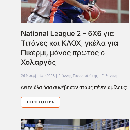
National League 2 – 6Χ6 για
Τιτάνες και ΚΑΟΧ, γκέλα για
Πικέρμι, μόνος πρώτος ο
Χολαργός
26 Νοεμβρίου 2023
| Γιάννης Γιαννουδάκης |
Γ' Εθνική
Δείτε όλα όσα συνέβησαν στους πέντε ομίλους:
ΠΕΡΙΣΣΌΤΕΡΑ