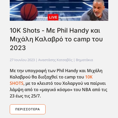
10K Shots - Με Phil Handy και
Μιχάλη Καλαβρό το camp του
2023
27 Ιουνίου 2023
| Αναστάσης Κατσαβός |
Βηματάκια
Με την υπογραφή των Phil Handy και Μιχάλη
Καλαβρού θα διεξαχθεί το camp του
10K
SHOTS
, με το κλειστό του Χολαργού να παίρνει
λάμψη από το «μαγικό κόσμο» του NBA από τις
23 έως τις 25/7.
ΠΕΡΙΣΣΌΤΕΡΑ