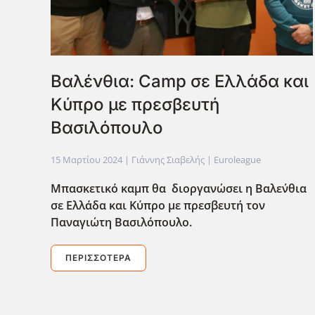
Βαλένθια: Camp σε Ελλάδα και
Κύπρο με πρεσβευτή
Βασιλόπουλο
15 Μαρτίου 2024
| Γιάννης Σιαβελής |
Euroleague
Mπασκετικό καμπ θα διοργανώσει η Βαλε΄νθια
σε Ελλάδα και Κύπρο με πρεσβευτή τον
Παναγιώτη Βασιλόπουλο.
ΠΕΡΙΣΣΌΤΕΡΑ