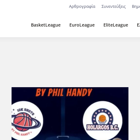
Αρθρογραφία
Συνεντεύξεις
Βημ
BasketLeague
EuroLeague
EliteLeague
Ε