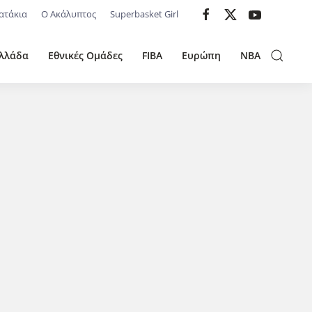
ατάκια
Ο Ακάλυπτος
Superbasket Girl
λλάδα
Εθνικές Ομάδες
FIBA
Ευρώπη
NBA